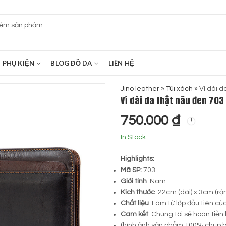
PHỤ KIỆN
BLOG ĐỒ DA
LIÊN HỆ
Jino leather
»
Túi xách
»
Ví dài d
Ví dài da thật nâu đen 703
750.000
₫
In Stock
Highlights:
Mã SP:
703
Giới tính
: Nam
Kích thước
: 22cm (dài) x 3cm (rộ
Chất liệu
: Làm từ lớp đầu tiên củ
Cam kết
: Chúng tôi sẽ hoàn tiền
(hình ảnh sản phẩm 100% chụp b