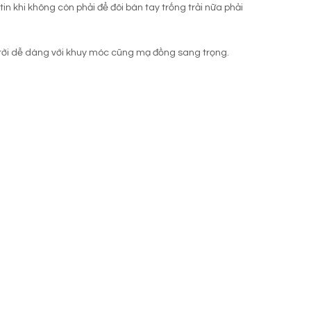
n khi không còn phải để đôi bàn tay trống trải nữa phải
rời dễ dàng với khuy móc cũng mạ đồng sang trọng.