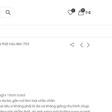
0
0
0
₫
a thật nâu đen 703
ng) x 13cm (cao)
a da bò, gắn nút kim loại chắc chắn.
 lại nếu ví không phải là da và không giống như hình chụp.
ằng sản phẩm thật, do ánh sáng môi trường xung quanh