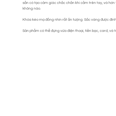
sẵn có tạo cảm giác chắc chắn khi cầm trên tay, và hơn 
không nào.
Khóa kéo mạ đồng nhìn rất ấn tượng. Sắc vàng được đín
Sản phẩm có thể đựng vừa điện thoại, tiền bạc, card, và tấ