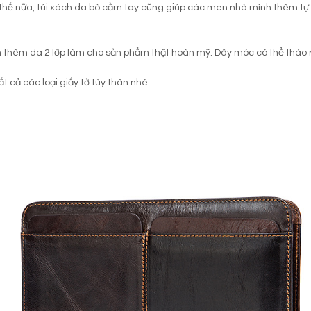
thế nữa, túi xách da bò cầm tay cũng giúp các men nhà mình thêm tự ti
h thêm da 2 lớp làm cho sản phẩm thật hoàn mỹ. Dây móc có thể tháo 
t cả các loại giấy tờ tùy thân nhé.