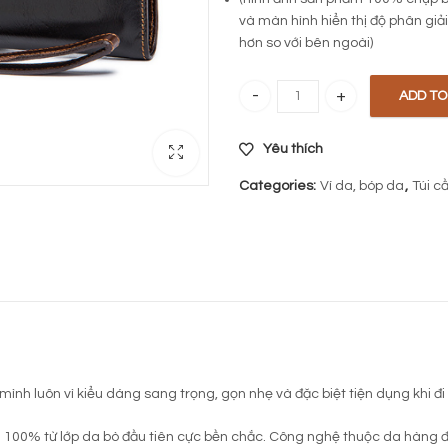
và màn hình hiển thị độ phân gi
hơn so với bên ngoài)
ADD TO
Ví dài da thật nâu đen 703 quant
Yêu thích
Categories:
Ví da, bóp da
,
Túi c
nh luôn vì kiểu dáng sang trọng, gọn nhẹ và đặc biệt tiện dụng khi đi
g 100% từ lớp da bò đầu tiên cực bền chắc. Công nghệ thuộc da hàng đ