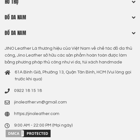
HỖ TRỢ
ĐỒ DA NAM
ĐỒ DA NAM
JINO Leather Là thương hiệu của Việt Nam về chế tác đồ da thủ
công, Jino Leather sở hữu các sản phẩm hoàn toàn được làm
bằng phương pháp thủ công như ví da, túi xách handmade
61A Bình Giã, Phường 13, Quận Tân Bình, HCM (Vui lòng gọi
trước khi qua)
0922 18 15 18
jinoleather.vn@gmail.com
https://jinoleather.com
9:00 AM - 22:00 PM (Mọi ngày)