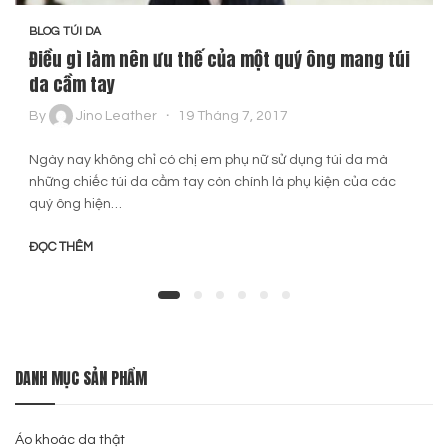
BLOG TÚI DA
Điều gì làm nên ưu thế của một quý ông mang túi
da cầm tay
By
Jino Leather
19 Tháng 7, 2017
Ngày nay không chỉ có chị em phụ nữ sử dụng túi da mà
những chiếc túi da cầm tay còn chính là phụ kiện của các
quý ông hiện…
ĐỌC THÊM
DANH MỤC SẢN PHẨM
Áo khoác da thật