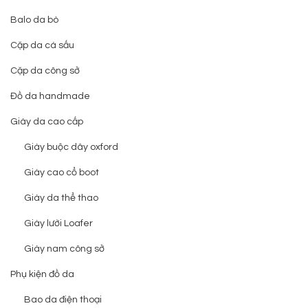
Balo da bò
Cặp da cá sấu
Cặp da công sở
Đồ da handmade
Giày da cao cấp
Giày buộc dây oxford
Giày cao cổ boot
Giày da thể thao
Giày lười Loafer
Giày nam công sở
Phụ kiện đồ da
Bao da điện thoại