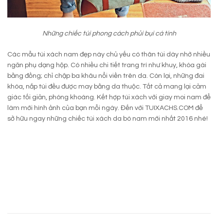
Những chiếc túi phong cách phủi bụi cá tính
Các mẫu túi xách nam đẹp này chủ yếu có thân túi dày nhờ nhiều
ngăn phụ dạng hộp. Có nhiều chi tiết trang trí như khuy, khóa gài
bằng đồng; chỉ chập ba khâu nổi viền trên da. Còn lại, những đai
khóa, nắp túi đều được may bằng da thuộc. Tất cả mang lại cảm
giác tối giản, phóng khoáng. Kết hợp túi xách với giay moi nam để
làm mới hình ảnh của bạn mỗi ngày. Đến với TUIXACHS.COM để
sở hữu ngay những chiếc túi xách da bò nam mới nhất 2016 nhé!