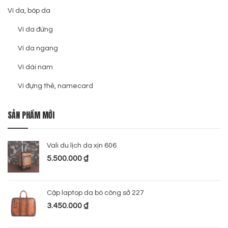
Ví da, bóp da
Ví da đứng
Ví da ngang
Ví dài nam
Ví đựng thẻ, namecard
SẢN PHẨM MỚI
Vali du lịch da xịn 606
5.500.000
₫
Cặp laptop da bò công sở 227
3.450.000
₫