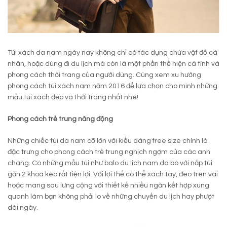
Túi xách da nam ngày nay không chỉ có tác dụng chứa vật đồ cá
nhân, hoặc dùng đi du lịch mà còn là một phần thể hiện cá tính và
phong cách thời trang của người dùng. Cùng xem xu hướng
phong cách túi xách nam năm 2016 để lựa chọn cho mình những
mẫu túi xách đẹp và thời trang nhất nhé!
Phong cách trẻ trung năng động
Những chiếc túi da nam cỡ lớn với kiểu dáng free size chính là
đặc trưng cho phong cách trẻ trung nghịch ngợm của các anh
chàng. Có những mẫu túi như balo du lịch nam da bò với nắp túi
gắn 2 khoá kéo rất tiện lợi. Với lợi thế có thể xách tay, đeo trên vai
hoặc mang sau lưng cộng với thiết kế nhiều ngăn kết hợp xung
quanh làm bạn không phải lo về những chuyến du lịch hay phượt
dài ngày.