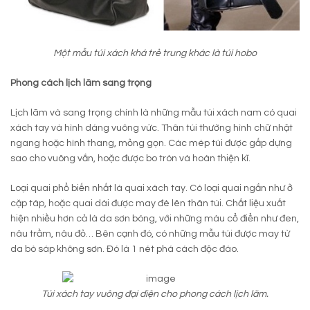
Một mẫu túi xách khá trẻ trung khác là túi hobo
Phong cách lịch lãm sang trọng
Lịch lãm và sang trọng chính là những mẫu túi xách nam có quai
xách tay và hình dáng vuông vức. Thân túi thường hình chữ nhật
ngang hoặc hình thang, mỏng gọn. Các mép túi được gấp dựng
sao cho vuông vắn, hoặc được bo tròn và hoàn thiện kĩ.
Loại quai phổ biến nhất là quai xách tay. Có loại quai ngắn như ở
cặp táp, hoặc quai dài được may đè lên thân túi. Chất liệu xuất
hiện nhiều hơn cả là da sơn bóng, với những màu cổ điển như đen,
nâu trầm, nâu đỏ… Bên cạnh đó, có những mẫu túi được may từ
da bò sáp không sơn. Đó là 1 nét phá cách độc đáo.
Túi xách tay vuông đại diện cho phong cách lịch lãm.