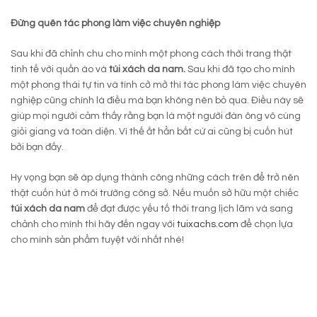
Đừng quên tác phong làm việc chuyên nghiệp
Sau khi đã chỉnh chu cho mình một phong cách thời trang thật
tinh tế với quần áo và
túi xách da nam.
Sau khi đã tạo cho mình
một phong thái tự tin và tính cở mở thì tác phong làm việc chuyên
nghiệp cũng chính là điều mà bạn không nên bỏ qua. Điều này sẽ
giúp mọi người cảm thấy rằng bạn là một người đàn ông vô cùng
giỏi giang và toàn diện. Vì thế ắt hẳn bất cứ ai cũng bị cuốn hút
bởi bạn đấy.
Hy vọng bạn sẽ áp dụng thành công những cách trên để trở nên
thật cuốn hút ở môi trường công sở. Nếu muốn sở hữu một chiếc
túi xách da nam
để đạt được yếu tố thời trang lịch lãm và sang
chảnh cho mình thì hãy đến ngay với
tuixachs.com
để chọn lựa
cho mình sản phẩm tuyệt vời nhất nhé!