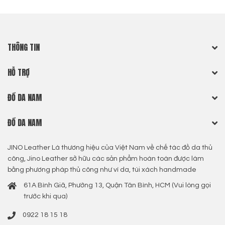
THÔNG TIN
HỖ TRỢ
ĐỒ DA NAM
ĐỒ DA NAM
JINO Leather Là thương hiệu của Việt Nam về chế tác đồ da thủ
công, Jino Leather sở hữu các sản phẩm hoàn toàn được làm
bằng phương pháp thủ công như ví da, túi xách handmade
61A Bình Giã, Phường 13, Quận Tân Bình, HCM (Vui lòng gọi
trước khi qua)
0922 18 15 18