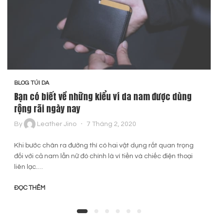
BLOG TÚI DA
Bạn có biết về những kiểu ví da nam được dùng
rộng rãi ngày nay
By
Leather Jino
7 Tháng 2, 2020
Khi bước chân ra đường thì có hai vật dụng rất quan trọng
đối với cả nam lẫn nữ đó chính là ví tiền và chiếc điện thoại
liên lạc.…
ĐỌC THÊM