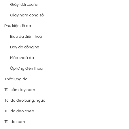
Giày lười Loafer
Giày nam công sở
Phụ kiện đồ da
Bao da điện thoại
Dây da đồng hồ
Móc khoá da
Ốp lưng điện thoại
Thắt lưng da
Túi cầm tay nam
Túi da đeo bụng, ngực
Túi da đeo chéo
Túi da nam