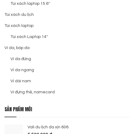
Túi xách laptop 15.6''
Túi xách du lịch
Túi xách laptop
Túi xách Laptop 14''
Ví da, bóp da
Ví da đứng
Ví da ngang
Ví dài nam
Ví đựng thẻ, namecard
SẢN PHẨM MỚI
Vali du lịch da xịn 606