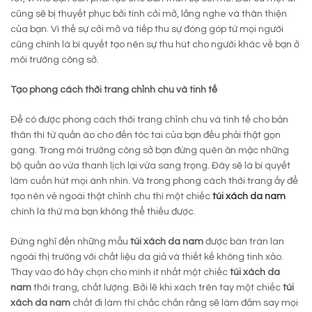
cũng sẽ bị thuyết phục bởi tính cởi mở, lắng nghe và thân thiện
của bạn. Vì thế sự cởi mở và tiếp thu sự đóng góp từ mọi người
cũng chính là bí quyết tạo nên sự thu hút cho người khác về bạn ở
môi trường công sở.
Tạo phong cách thời trang chỉnh chu và tinh tế
Để có được phong cách thời trang chỉnh chu và tinh tế cho bản
thân thì từ quần áo cho đến tóc tai của bạn đều phải thật gọn
gàng. Trong môi trường công sở bạn đừng quên ăn mặc những
bộ quần áo vừa thanh lịch lại vừa sang trọng. Đây sẽ là bí quyết
làm cuốn hút mọi ánh nhìn. Và trong phong cách thời trang ấy để
tạo nên vẻ ngoài thật chỉnh chu thì một chiếc
túi xách da nam
chính là thứ mà bạn không thể thiếu được.
Đừng nghĩ đến những mẫu
túi xách da nam
được bán tràn lan
ngoài thị trường với chất liệu da giả và thiết kế không tinh xảo.
Thay vào đó hãy chọn cho mình ít nhất một chiếc
túi xách da
nam
thời trang, chất lượng. Bởi lẽ khi xách trên tay một chiếc
túi
xách da nam
chất đi làm thì chắc chắn rằng sẽ làm đắm say mọi