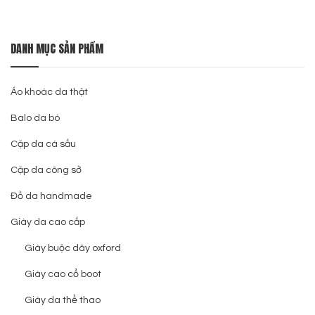
DANH MỤC SẢN PHẨM
Áo khoác da thật
Balo da bò
Cặp da cá sấu
Cặp da công sở
Đồ da handmade
Giày da cao cấp
Giày buộc dây oxford
Giày cao cổ boot
Giày da thể thao