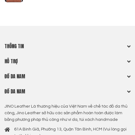
THÔNG TIN
HỖ TRỢ
ĐỒ DA NAM
ĐỒ DA NAM
JINO Leather Là thương hiệu của Việt Nam về chế tác đồ da thủ
công, Jino Leather sở hữu các sản phẩm hoàn toàn được làm
bằng phương pháp thủ công như ví da, túi xách handmade
61A Bình Giã, Phường 13, Quận Tân Bình, HCM (Vui lòng gọi