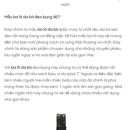
nước
Mẫu ba lô da bò đeo bụng 907
Đây chính là mẫu
ba lô da bò
được may từ chất liệu da bò sơn
đen rất sang trọng và đẳng cấp. Sở hữu mẫu ba lô này sẽ mang
đến cho bạn một phong cách vô cùng thời thượng và chất. Đây
chính là dòng sản phẩm chuyên dụng cho những chuyến phiêu
lưu ngắn ngày vì nó vừa đơn giản lại vừa gọn nhẹ.
Với
ba lô da bò
đeo bụng này chúng ta có thể đựng được rất
nhiều món đồ như sách báo, ví da ipad 7’. Ngoài ra điều đặc biệt
làm nhiều người mê mẩn chiếc balo này nữa đó chính là phía
trong thân túi được may kèm 1 ngăn nhỏ ôm sát gọn gàng. Nhờ
chiếc ngăn nhỏ này chúng ta sẽ dễ dàng chứa nhiều vật dụng
nhỏ gọn khác.