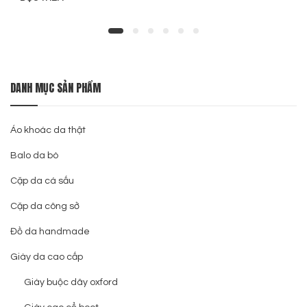
DANH MỤC SẢN PHẨM
Áo khoác da thật
Balo da bò
Cặp da cá sấu
Cặp da công sở
Đồ da handmade
Giày da cao cấp
Giày buộc dây oxford