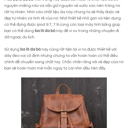
nguyên miếng nâu và vẫn giữ nguyên vẻ xước xác nên trông nó
rất tự nhiên. Nhìn vào chất liệu da này chúng ta sẽ thấy được vẻ
đẹp tự nhiên và tinh tế của nó. Nhờ thiết kế nhỏ gọn và tiện dụng
có thể đựng được ipad 9.7, 7.9 cùng các loại máy tính bảng giúp
bạn có thể dùng
ba lô da bò
này để vi vu trong những chuyến đi
dã ngoại, du lịch.
Sử dụng
ba lô da bò
này cũng rất tiện lợi vì nó được thiết kế với
dây đeo vai cố định nhưng chúng ta vẫn hoàn toàn có thể điều
chỉnh để chuyển sang chất tay. Chắc chắn rằng với vẻ đẹp của nó
bạn sẽ hoàn toàn mê mẩn ngay từ cái nhìn đầu tiên đấy.