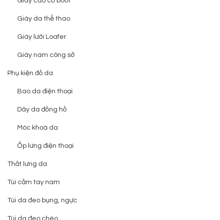
Giày cao cổ boot
Giày da thể thao
Giày lười Loafer
Giày nam công sở
Phụ kiện đồ da
Bao da điện thoại
Dây da đồng hồ
Móc khoá da
Ốp lưng điện thoại
Thắt lưng da
Túi cầm tay nam
Túi da đeo bụng, ngực
Túi da đeo chéo