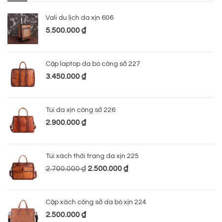
Vali du lịch da xịn 606
5.500.000
₫
Cặp laptop da bò công sở 227
3.450.000
₫
Túi da xịn công sở 226
2.900.000
₫
Túi xách thời trang da xịn 225
2.700.000
₫
2.500.000
₫
Cặp xách công sở da bò xịn 224
2.500.000
₫