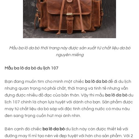
Mẫu ba lô da bò thời trang này được sản xuất từ chất liệu da bò
nguyên miếng
Mẫu ba lô da bò du lịch 107
Bạn đang muốn tìm cho mình một chiếc
ba lô da bò
để đi du lịch
nhưng quan trọng nó phải chất, thời trang và tinh tế nhưng vẫn
đựng được nhiều đồ đạc của bản thân. Vậy thì mẫu
ba lô da bò
du
lịch 107 chính là chọn lựa tuyệt vời dành cho bạn. Sản phẩm được
may từ chất liệu da bò sáp với đặc tính chống nước có màu nâu
đen sang trọng cuốn hút mọi ánh nhìn.
Bên cạnh đó chiếc
ba lô da bò
du lịch này còn được thiết kế với
đường may tỉ mỉ tạo nên vẻ đẹp tuyệt vời hơn cho sản phẩm. Với 2