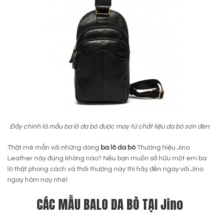
Đây chính là mẫu ba lô da bò được may từ chất liệu da bò sơn đen
Thật mê mẩn với những dòng
ba lô da bò
Thương hiệu Jino
Leather này đúng không nào? Nếu bạn muốn sở hữu một em ba
lô thật phong cách và thời thượng này thì hãy đến ngay với Jino
ngay hôm nay nhé!
CÁC MẪU BALO DA BÒ TẠI Jino