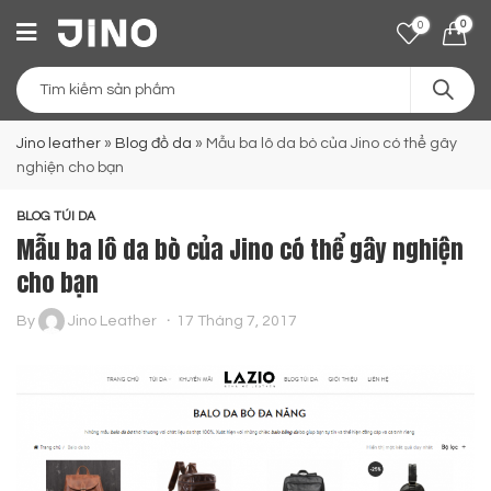
0
0
Jino leather
»
Blog đồ da
»
Mẫu ba lô da bò của Jino có thể gây
nghiện cho bạn
BLOG TÚI DA
Mẫu ba lô da bò của Jino có thể gây nghiện
cho bạn
By
Jino Leather
17 Tháng 7, 2017