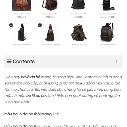
Contents
Hiện nay
ba lô da bò
mang Thương hiệu Jino Leather chính là dòng
sản phẩm cao cấp, chất lượng được rất nhiều đấng màu râu quan
tâm và chọn lựa. Bài viết dưới đây chúng tôi sẽ giới thiệu cùng bạn
một số mẫu
ba lô da bò
Jino khiến bạn phát cuồng và phải nghiện
vì nó quá chất!
Mẫu ba lô da bò thời trang 115
Mẫu
ba lô da bò
thời trang này được sản xuất từ chất liệu da bò