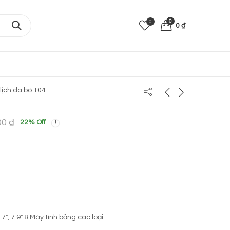
0
0
0
₫
lịch da bò 104
00
₫
22
% Off
.7″, 7.9″ & Máy tính bảng các loại