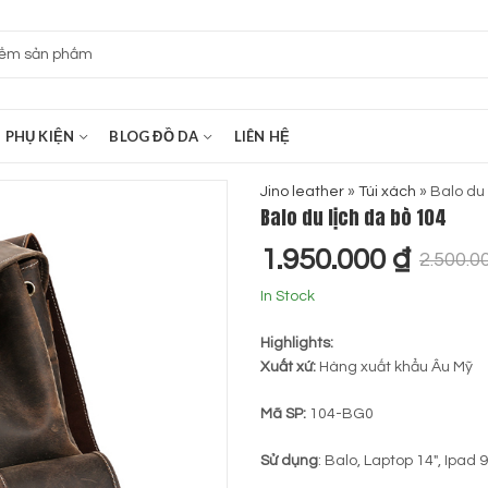
PHỤ KIỆN
BLOG ĐỒ DA
LIÊN HỆ
Jino leather
»
Túi xách
»
Balo du 
Balo du lịch da bò 104
1.950.000
₫
2.500.0
In Stock
Highlights:
Xuất xứ:
Hàng xuất khẩu Âu Mỹ
Mã SP:
104-BG0
Sử dụng
: Balo, Laptop 14″, Ipad 9