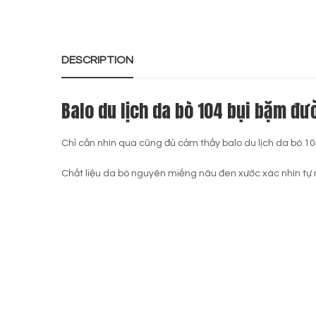
DESCRIPTION
Balo du lịch da bò 104 bụi bặm đ
Chỉ cần nhìn qua cũng đủ cảm thấy balo du lịch da bò 
Chất liệu da bò nguyên miếng nâu đen xước xác nhìn tự 