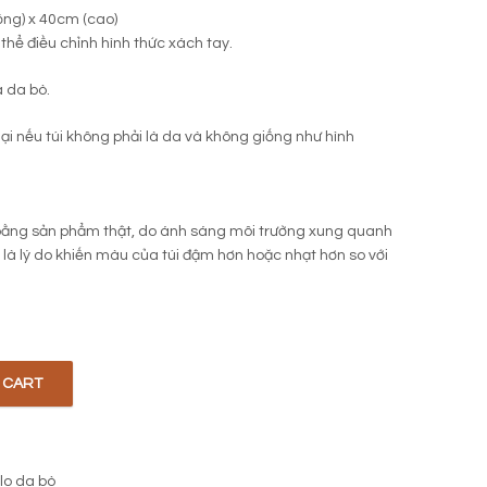
ộng) x 40cm (cao)
thể điều chỉnh hình thức xách tay.
a da bò.
 lại nếu túi không phải là da và không giống như hình
ằng sản phẩm thật, do ánh sáng môi trường xung quanh
i là lý do khiến màu của túi đậm hơn hoặc nhạt hơn so với
 CART
lo da bò