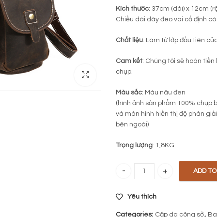
Kích thước
: 37cm (dài) x 12cm (r
Chiều dài dây đeo vai cố định có 
Chất liệu
: Làm từ lớp đầu tiên củ
Cam kết
: Chúng tôi sẽ hoàn tiền
chụp.
Màu sắc
: Màu nâu đen
(hình ảnh sản phẩm 100% chụp b
và màn hình hiển thị độ phân giả
bên ngoài)
Trọng lượng
: 1,8KG
ADD TO
Balo du lịch da bò 104 quantity
Yêu thích
Categories:
Cặp da công sở
,
Ba