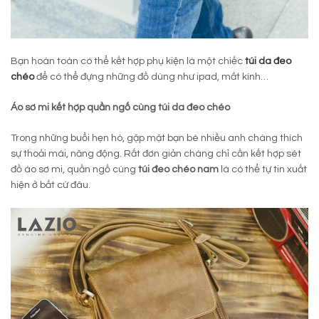
Bạn hoàn toàn có thể kết hợp phụ kiện là một chiếc
túi da đeo
chéo
để có thể đựng những đồ dùng như ipad, mắt kính…
Áo sơ mi kết hợp quần ngố cùng túi da đeo chéo
Trong những buổi hẹn hò, gặp mặt bạn bè nhiều anh chàng thích
sự thoải mái, năng động. Rất đơn giản chàng chỉ cần kết hợp sét
đồ áo sơ mi, quần ngố cùng
túi đeo chéo nam
là có thể tự tin xuất
hiện ở bất cứ đâu.