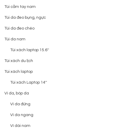
Túi cầm tay nam
Túi da đeo bụng, ngực
Túi da đeo chéo
Túi da nam
Túi xách laptop 15.6''
Túi xách du lịch
Túi xách laptop
Túi xách Laptop 14''
Ví da, bóp da
Ví da đứng
Ví da ngang
Ví dài nam