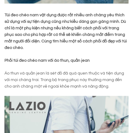
Túi đeo chéo nam vật dụng được rất nhiều anh chàng yêu thích
sử dụng với sự tiện dụng cũng như kiểu dáng gọn gàng mình. Dù
chỉ là một phụ kiện nhưng nếu không biết cách phối với trang
phục sao cho phù hợp rất có thể sẽ khiến chàng mất điểm trong
mắt người đối diện. Cùng tìm hiểu một số cách phối đồ đẹp với túi
đeo chéo.
Phối túi đeo chéo nam với áo thun, quần jean
Áo thun và quần jean là sét đồ đã quá quen thuộc và tiện dụng
với mọi chàng trai. Trong bộ trang phục này thường mang đến
cho anh chàng một vẻ ngoài khỏe mạnh và năng động.