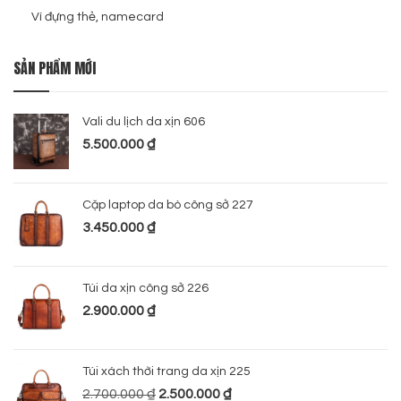
Ví đựng thẻ, namecard
SẢN PHẨM MỚI
Vali du lịch da xịn 606
5.500.000
₫
Cặp laptop da bò công sở 227
3.450.000
₫
Túi da xịn công sở 226
2.900.000
₫
Túi xách thời trang da xịn 225
2.700.000
₫
2.500.000
₫