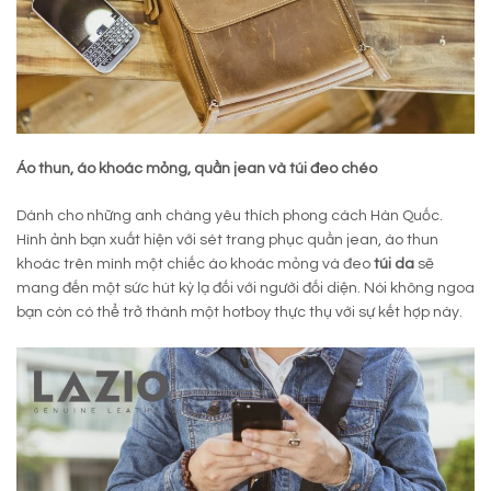
Áo thun, áo khoác mỏng, quần jean và túi đeo chéo
Dành cho những anh chàng yêu thích phong cách Hàn Quốc.
Hình ảnh bạn xuất hiện với sét trang phục quần jean, áo thun
khoác trên mình một chiếc áo khoác mỏng và đeo
túi da
sẽ
mang đến một sức hút kỳ lạ đối với người đối diện. Nói không ngoa
bạn còn có thể trở thành một hotboy thực thụ với sự kết hợp này.