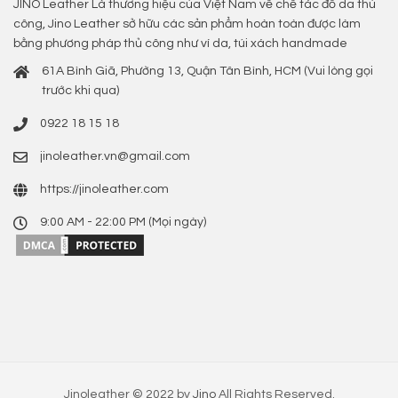
JINO Leather Là thương hiệu của Việt Nam về chế tác đồ da thủ
công, Jino Leather sở hữu các sản phẩm hoàn toàn được làm
bằng phương pháp thủ công như ví da, túi xách handmade
61A Bình Giã, Phường 13, Quận Tân Bình, HCM (Vui lòng gọi
trước khi qua)
0922 18 15 18
jinoleather.vn@gmail.com
https://jinoleather.com
9:00 AM - 22:00 PM (Mọi ngày)
Jinoleather © 2022 by
Jino
All Rights Reserved.