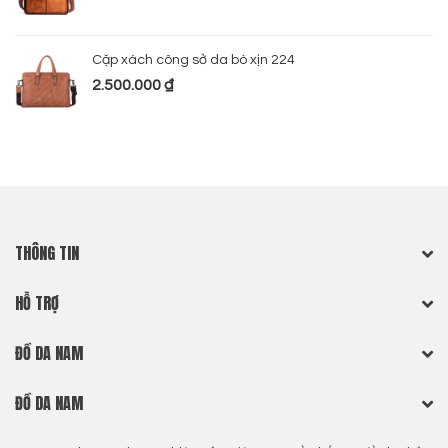
Cặp xách công sở da bò xịn 224
2.500.000
₫
THÔNG TIN
HỖ TRỢ
ĐỒ DA NAM
ĐỒ DA NAM