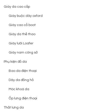
Giày da cao cấp
Giày buộc dây oxford
Giày cao cổ boot
Giày da thể thao
Giày lười Loafer
Giày nam công sở
Phụ kiện đồ da
Bao da điện thoại
Dây da đồng hồ
Móc khoá da
Ốp lưng điện thoại
Thắt lưng da