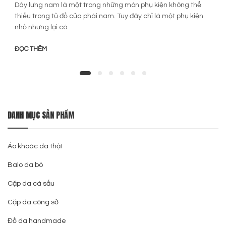
Dây lưng nam là một trong những món phụ kiện không thể
thiếu trong tủ đồ của phái nam. Tuy đây chỉ là một phụ kiện
nhỏ nhưng lại có…
ĐỌC THÊM
DANH MỤC SẢN PHẨM
Áo khoác da thật
Balo da bò
Cặp da cá sấu
Cặp da công sở
Đồ da handmade