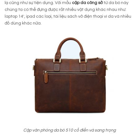
lạ cũng như sự tiện dụng. Với mẫu
cặp da công sở
từ da bò này
chúng ta có thể đựng được rất nhiều vật dụng khác nhau như:
laptop 14′, ipad các loại, tài liệu sách vở điện thoại ví da và nhiều
đồ dùng khác nữa.
Cặp văn phòng da bò 510 cổ điển và sang trọng