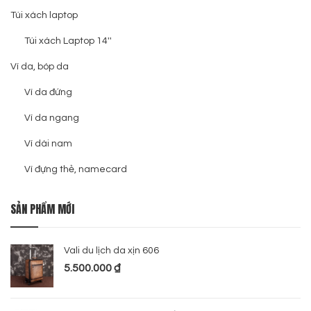
Túi xách laptop
Túi xách Laptop 14''
Ví da, bóp da
Ví da đứng
Ví da ngang
Ví dài nam
Ví đựng thẻ, namecard
SẢN PHẨM MỚI
Vali du lịch da xịn 606
5.500.000
₫