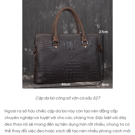
Cặp da bò công sở vân cá sấu 527
Ngoài ra sở hữu chiếc cặp da bò này còn tạo nên đẳng cấp
chuyên nghiệp và tuyệt vời cho các chàng trai. Đặc biệt với dây
đeo tháo rời sẽ mang đến sự tiện dụng hơn rất nhiều, chúng ta có
thể thay đổi việc đeo hoặc xách để tạo nên nhiều phong cách mới