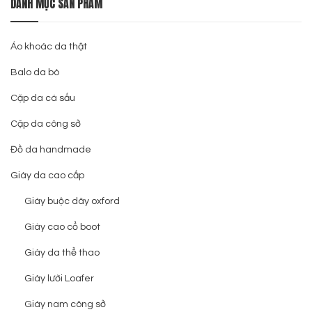
DANH MỤC SẢN PHẨM
Áo khoác da thật
Balo da bò
Cặp da cá sấu
Cặp da công sở
Đồ da handmade
Giày da cao cấp
Giày buộc dây oxford
Giày cao cổ boot
Giày da thể thao
Giày lười Loafer
Giày nam công sở