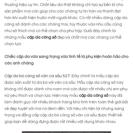
thương hiệu uy tín. Chất liệu da thật không chỉ tạo sự bền bỉ cho
sản phẩm mà còn giúp cho các chàng tự tin hơn và thành đạt
hơn khi xuất hiện trước mắt người khác. Có rất nhiều dòng cặp da
công sở dành cho các chàng trai, tùy thuộc vào nhu cầu cũng
như sở thích mà có thể chọn cho phù hợp. Dưới đây chính là
những mẫu
cặp da công sở
đẹp và chất mà các chàng có thể
chọn lựa:
Chiếc cặp da vừa sang trọng vừa tinh tế là phụ kiện hoàn hảo cho
các anh chàng
Cặp da bò công sở vân cá sấu 527
: Đây chính là mẫu cặp da
được sản xuất từ da bò với vân cá sấu. Mẫu cặp da công sở này
không chỉ được dành cho nam mà còn được rất nhiều chị em phụ
nữ yêu thích và chọn lựa. Hiện nay mẫu
cặp da công sở
này đã
làm đánh gục rất nhiều khách hàng khó tính trên toàn thế giới bởi
vẻ đẹp tuyệt vời mà nó đem đến. Với tiêu chí tiện lợi nhưng sang
trọng và đẳng cấp cặp da bò công sở vân cá sấu được thiết kế
giúp bạn dễ dàng đựng được rất nhiều vật dụng khác nhau.