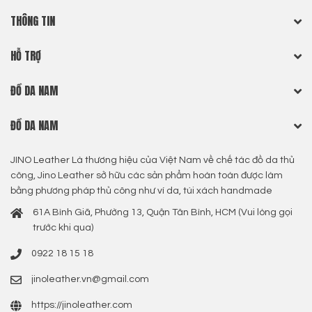
THÔNG TIN
HỖ TRỢ
ĐỒ DA NAM
ĐỒ DA NAM
JINO Leather Là thương hiệu của Việt Nam về chế tác đồ da thủ
công, Jino Leather sở hữu các sản phẩm hoàn toàn được làm
bằng phương pháp thủ công như ví da, túi xách handmade
61A Bình Giã, Phường 13, Quận Tân Bình, HCM (Vui lòng gọi
trước khi qua)
0922 18 15 18
jinoleather.vn@gmail.com
https://jinoleather.com