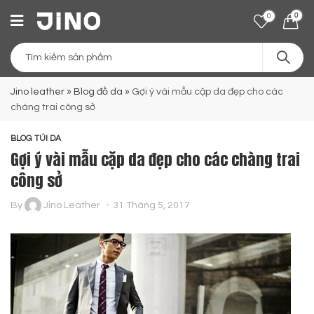
0
0
Jino leather
»
Blog đồ da
»
Gợi ý vài mẫu cặp da đẹp cho các
chàng trai công sở
BLOG TÚI DA
Gợi ý vài mẫu cặp da đẹp cho các chàng trai
công sở
By
Jino Leather
31 Tháng 5, 2017