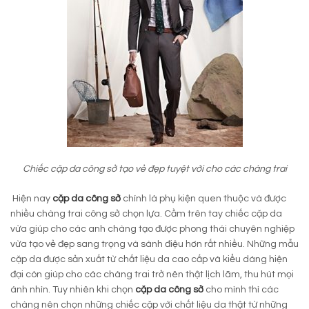
Chiếc cặp da công sở tạo vẻ đẹp tuyệt vời cho các chàng trai
Hiện nay
cặp da công sở
chính là phụ kiện quen thuộc và được
nhiều chàng trai công sở chọn lựa. Cầm trên tay chiếc cặp da
vừa giúp cho các anh chàng tạo được phong thái chuyên nghiệp
vừa tạo vẻ đẹp sang trọng và sành điệu hơn rất nhiều. Những mẫu
cặp da được sản xuất từ chất liệu da cao cấp và kiểu dáng hiện
đại còn giúp cho các chàng trai trở nên thật lịch lãm, thu hút mọi
ánh nhìn. Tuy nhiên khi chọn
cặp da công sở
cho mình thì các
chàng nên chọn những chiếc cặp với chất liệu da thật từ những