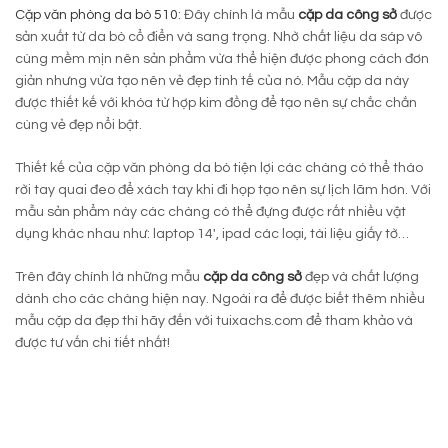
Cặp văn phòng da bò 510
: Đây chính là mẫu
cặp da công sở
được
sản xuất từ da bò cổ điển và sang trọng. Nhờ chất liệu da sáp vô
cùng mềm mịn nên sản phẩm vừa thể hiện được phong cách đơn
giản nhưng vừa tạo nên vẻ đẹp tinh tế của nó. Mẫu cặp da này
được thiết kế với khóa từ hợp kim đồng để tạo nên sự chắc chắn
cùng vẻ đẹp nổi bật.
Thiết kế của cặp văn phòng da bò tiện lợi các chàng có thể tháo
rời tay quai đeo để xách tay khi đi họp tạo nên sự lịch lãm hơn. Với
mẫu sản phẩm này các chàng có thể đựng được rất nhiều vật
dụng khác nhau như: laptop 14′, ipad các loại, tài liệu giấy tờ…
Trên đây chính là những mẫu
cặp da công sở
đẹp và chất lượng
dành cho các chàng hiện nay. Ngoài ra để được biết thêm nhiều
mẫu cặp da đẹp thì hãy đến với tuixachs.com để tham khảo và
được tư vấn chi tiết nhất!