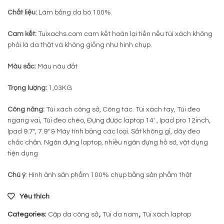
Chất liệu:
Làm bằng da bò 100%
Cam kết:
Tuixachs.com cam kết hoàn lại tiền nếu túi xách không
phải là da thật và không giống như hình chụp.
Màu sắc:
Màu nâu đất
Trọng lượng:
1,03KG
Công năng:
Túi xách công sở, Công tác. Túi xách tay, Túi đeo
ngang vai, Túi đeo chéo, Đựng được laptop 14′ , Ipad pro 12inch,
Ipad 9.7″, 7.9″ & Máy tính bảng các loại. Sắt không gỉ, dây đeo
chắc chắn. Ngăn đựng laptop, nhiều ngăn đựng hồ sơ, vật dụng
tiện dụng
Chú ý
: Hình ảnh sản phẩm 100% chụp bằng sản phẩm thật
Yêu thích
Categories:
Cặp da công sở
,
Túi da nam
,
Túi xách laptop