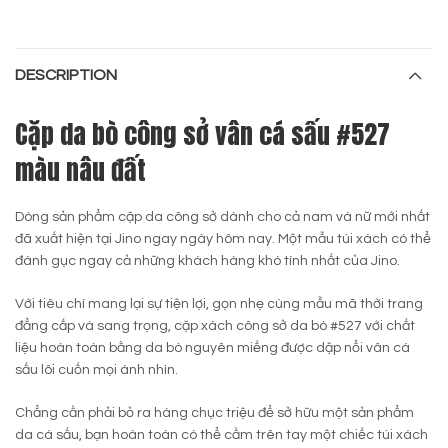
DESCRIPTION
Cặp da bò công sở vân cá sấu
#527
màu nâu đất
Dòng sản phẩm cặp da công sở dành cho cả nam và nữ mới nhất
đã xuất hiện tại Jino ngay ngày hôm nay. Một mẫu túi xách có thể
đánh gục ngay cả những khách hàng khó tính nhất của Jino.
Với tiêu chí mang lại sự tiện lợi, gọn nhẹ cùng mẫu mã thời trang
đẳng cấp và sang trọng, cặp xách công sở da bò #527 với chất
liệu hoàn toàn bằng da bò nguyên miếng được dập nổi vân cá
sấu lôi cuốn mọi ánh nhìn.
Chẳng cần phải bỏ ra hàng chục triệu để sở hữu một sản phẩm
da cá sấu, bạn hoàn toàn có thể cầm trên tay một chiếc túi xách