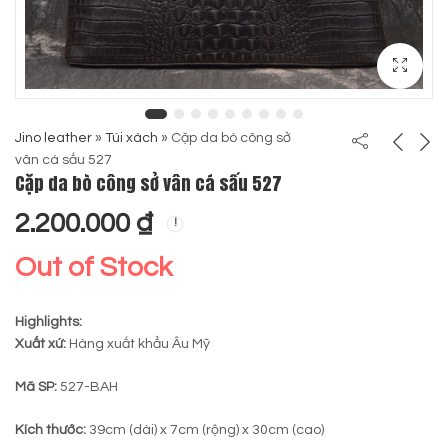
Jino leather
»
Túi xách
»
Cặp da bò công sở
vân cá sấu 527
Cặp da bò công sở vân cá sấu 527
2.200.000
₫
Out of Stock
Highlights:
Xuất xứ:
Hàng xuất khẩu Âu Mỹ
Mã SP:
527-BAH
Kích thước:
39cm (dài) x 7cm (rộng) x 30cm (cao)