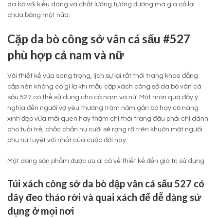
da bò với kiểu dáng và chất lượng tương đương mà giá cả lại
chưa bằng một nửa.
Cặp da bò công sở vân cá sấu #527
phù hợp cả nam và nữ
Với thiết kế vừa sang trọng, lịch sự lại rất thời trang khoe đẳng
cấp nên không có gì lạ khi mẫu cặp xách công sở da bò vân cá
sấu 527 có thể sử dụng cho cả nam và nữ. Một món quà đầy ý
nghĩa đến người vợ yêu thương trăm năm gắn bó hay cô nàng
xinh đẹp vừa mới quen hay thậm chí thời trang đâu phải chỉ dành
cho tuổi trẻ, chắc chắn nụ cười sẽ rạng rỡ trên khuôn mặt người
phụ nữ tuyệt vời nhất của cuộc đời này.
Một dòng sản phẩm được ưu ái cả về thiết kế đến giá trị sử dụng.
Túi xách công sở da bò dập vân cá sấu
527 có
dây đeo tháo rời và quai xách để dễ dàng sử
dụng ở mọi nơi