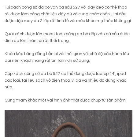
Túi xách công sở da bò vân cá sấu 527 với dây đeo có thể tháo
rời được làm bằng chất liệu dây dù vô cùng chắc chắn. Hai đầu
được dập may da 2 lớp rất tinh tế với móc khóa mạ thép không gỉ.
Quai xách được làm hoàn toàn bằng da bò dập vân cá sấu được
đính da lên thân túi rất thời trang.
Khóa kéo bằng đồng bền bỉ với thời gian với chế độ bảo hành lâu
dài nên khách hàng rất an tâm khi sử dụng.
Cặp xách công sở da bò 527 có thể đựng được laptop 14′, ipad
các loại, tài liệu sách vở điện thoại ví da và nhiều đồ dùng khác
nữa.
Cùng tham khảo một vài hình ảnh thật được chụp từ sản phẩm