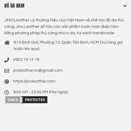
ĐỒ DA NAM
JINO Leather Là thương hiệu của Việt Nam về chế tác đồ da thủ
công, Jino Leather sở hữu các sản phẩm hoàn toàn được làm
bằng phương pháp thủ công như ví da, túi xách handmade
61A Bình Giã, Phường 13, Quận Tân Bình, HCM (Vui lòng gọi
trước khi qua)
0922 18 15 18
jinoleather.vn@gmail.com
https://jinoleather.com
9:00 AM - 22:00 PM (Mọi ngày)