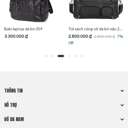
Túi xách công sở da bò nâu 281
Túi xách da đeo chéo 277
2.600.000
₫
1.450.000
₫
2.800.000
₫
1.590.000
₫
7
%
9
Off
Off
THÔNG TIN
HỖ TRỢ
ĐỒ DA NAM