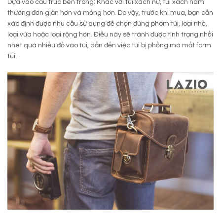
Dựa vào cấu trúc bên trong: Khác với túi xách nữ, túi xách nam
thường đơn giản hơn và mỏng hơn. Do vậy, trước khi mua, bạn cần
xác định được nhu cầu sử dụng để chọn đúng phom túi, loại nhỏ,
loại vừa hoặc loại rộng hơn. Điều này sẽ tránh được tình trạng nhồi
nhét quá nhiều đồ vào túi, dẫn đến việc túi bị phồng mà mất form
túi.