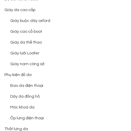
Giày da cao cấp
Giày buộc dây oxford
Giày cao cổ boot
Giày da thể thao
Giày lười Loafer
Giày nam công sở
Phụ kiện đồ da
Bao da điện thoại
Dây da đồng hồ
Móc khoá da
Ốp lưng điện thoại
Thắt lưng da