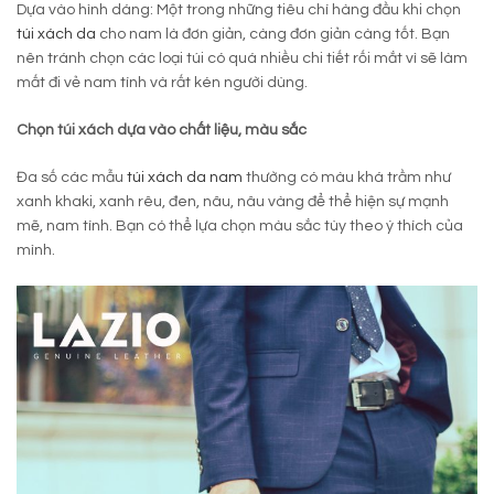
Dựa vào hình dáng: Một trong những tiêu chí hàng đầu khi chọn
túi xách da
cho nam là đơn giản, càng đơn giản càng tốt. Bạn
nên tránh chọn các loại túi có quá nhiều chi tiết rối mắt vì sẽ làm
mất đi vẻ nam tính và rất kén người dùng.
Chọn túi xách dựa vào chất liệu, màu sắc
Đa số các mẫu
túi xách da nam
thường có màu khá trầm như
xanh khaki, xanh rêu, đen, nâu, nâu vàng để thể hiện sự mạnh
mẽ, nam tính. Bạn có thể lựa chọn màu sắc tùy theo ý thích của
mình.