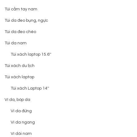
Túi cầm tay nam
Túi da đeo bụng, ngực
Túi da đeo chéo
Túi da nam
Túi xách laptop 15.6''
Túi xách du lịch
Túi xách laptop
Túi xách Laptop 14''
Ví da, bóp da
Ví da đứng
Ví da ngang
Ví dài nam