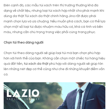
Bên cạnh đó, các mẫu túi xách trên thị trường thường khá đa
dạng về chất liệu, nhưng loại túi xách hợp nhất cho phái mạnh khi
dùng da thật.Túi xách da thật chính hãng Jino rất được phái
mạnh chọn lựa và ưa chuộng. Nếu muốn phá cách, bạn có thể lựa
chọn một số loại túi được nhuộm màu hữu cơ, khá cá tính và bền
màu, nhưng cần chú trọng trong việc phối cùng trang phục.
Chọn túi theo dáng người
Chọn túi theo dáng người sẽ giúp loại túi mà bạn chọn phù hợp
hơn với hình thể của bạn. Không cần chọn một chiếc túi hàng hiệu
quá đắt tiền,
túi xách da thật
phù hợp với dáng người sẽ giúp tôn
lên những nét đẹp cơ thể cũng như che đi những khuyết điểm vốn
có.