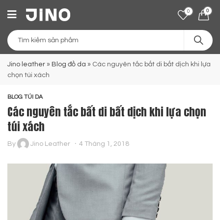
0
0
Jino leather
»
Blog đồ da
»
Các nguyên tắc bất di bất dịch khi lựa
chọn túi xách
BLOG TÚI DA
Các nguyên tắc bất di bất dịch khi lựa chọn
túi xách
By
Jino Leather
4 Tháng 1, 2018