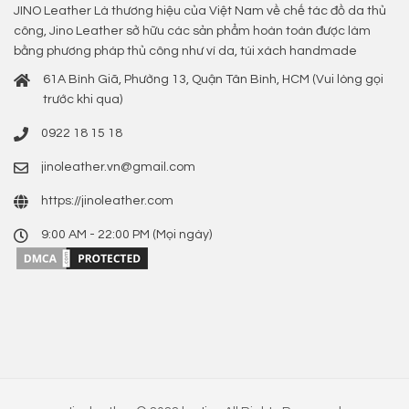
JINO Leather Là thương hiệu của Việt Nam về chế tác đồ da thủ
công, Jino Leather sở hữu các sản phẩm hoàn toàn được làm
bằng phương pháp thủ công như ví da, túi xách handmade
61A Bình Giã, Phường 13, Quận Tân Bình, HCM (Vui lòng gọi
trước khi qua)
0922 18 15 18
jinoleather.vn@gmail.com
https://jinoleather.com
9:00 AM - 22:00 PM (Mọi ngày)