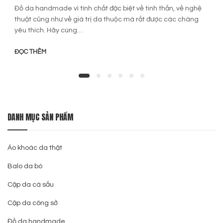
Đồ da handmade vì tính chất đặc biệt về tinh thần, về nghệ
thuật cũng như về giá trị da thuộc mà rất được các chàng
yêu thích. Hãy cùng…
ĐỌC THÊM
DANH MỤC SẢN PHẨM
Áo khoác da thật
Balo da bò
Cặp da cá sấu
Cặp da công sở
Đồ da handmade