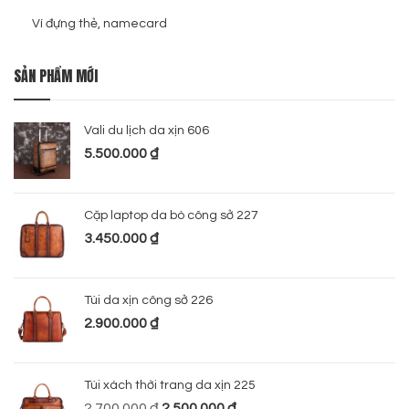
Ví đựng thẻ, namecard
SẢN PHẨM MỚI
Vali du lịch da xịn 606
5.500.000
₫
Cặp laptop da bò công sở 227
3.450.000
₫
Túi da xịn công sở 226
2.900.000
₫
Túi xách thời trang da xịn 225
2.700.000
₫
2.500.000
₫