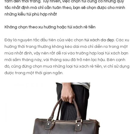
tâm đến thời trang. Tuy nhiên, việc chọn túi cũng có những quy
tắc nhất định mà chỉ cần tuân theo, bạn sẽ chọn được cho mình
những kiểu túi phù hợp nhất
Không chọn theo xu hướng hoặc túi xách rẻ tiền
Đây là nguyên tắc đầu tiên của việc chọn
túi xách da đẹp
. Các xu
hướng thời trang thường không kéo dài mà chỉ diễn ra trong một
mùa nhất định, vậy nên rất dễ roi vào trường hợp loại túi xách bạn
mới sắm tháng này, vài tháng sau đã trở nên lạc hậu. Bên cạnh
đó, cũng đừng chọn mua những loại túi xách rẻ tiền, vì chỉ sử dụng
được trong một thời gian ngắn.