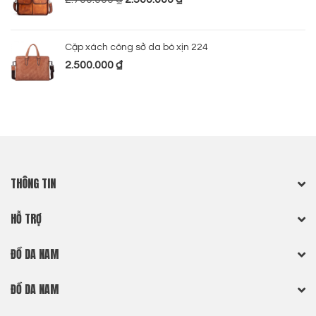
Cặp xách công sở da bò xịn 224
2.500.000
₫
THÔNG TIN
HỖ TRỢ
ĐỒ DA NAM
ĐỒ DA NAM