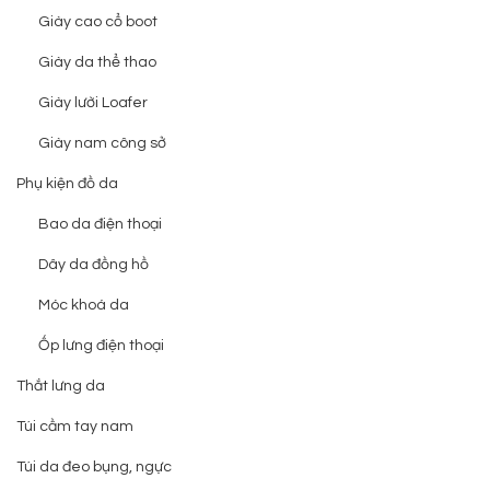
Giày cao cổ boot
Giày da thể thao
Giày lười Loafer
Giày nam công sở
Phụ kiện đồ da
Bao da điện thoại
Dây da đồng hồ
Móc khoá da
Ốp lưng điện thoại
Thắt lưng da
Túi cầm tay nam
Túi da đeo bụng, ngực