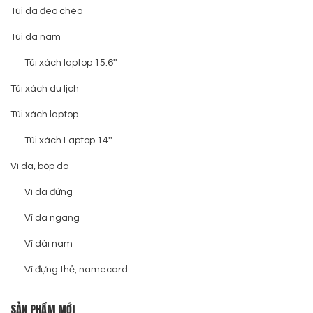
Túi da đeo chéo
Túi da nam
Túi xách laptop 15.6''
Túi xách du lịch
Túi xách laptop
Túi xách Laptop 14''
Ví da, bóp da
Ví da đứng
Ví da ngang
Ví dài nam
Ví đựng thẻ, namecard
SẢN PHẨM MỚI