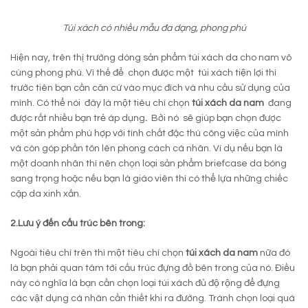
Túi xách có nhiều mẫu đa dạng, phong phú
Hiện nay, trên thị trường dòng sản phẩm túi xách da cho nam vô
cùng phong phú. Vì thế để chọn được một túi xách tiện lợi thì
trước tiên bạn cần căn cứ vào mục đích và nhu cầu sử dụng của
mình. Có thể nói đây là một tiêu chí chọn
túi xách da nam
đang
được rất nhiều bạn trẻ áp dụng
.
Bởi nó sẽ giúp bạn chọn được
một sản phẩm phù hợp với tính chất đặc thù công việc của mình
và còn góp phần tôn lên phong cách cá nhân. Ví dụ nếu bạn là
một doanh nhân thì nên chọn loại sản phẩm briefcase da bóng
sang trọng hoặc nếu bạn là giáo viên thì có thể lựa những chiếc
cặp da xinh xắn.
2.Lưu ý đến cấu trúc bên trong:
Ngoài tiêu chí trên thì một tiêu chí chọn
túi xách da nam
nữa đó
là bạn phải quan tâm tới cấu trúc đựng đồ bên trong của nó. Điều
này có nghĩa là bạn cần chọn loại túi xách đủ độ rộng để đựng
các vật dụng cá nhân cần thiết khi ra đường. Tránh chọn loại quá