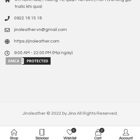
trước khi qua)
0922 18 15 18
jinoleather.vn@gmail.com
https://jinoleather.com
9:00 AM - 22:00 PM (Mọi ngày)
Jinoleather © 2022 by
Jino
All Rights Reserved.
0
0
Shop
Sidebar
Wishlist
Cart
Account