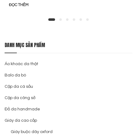
ĐỌC THÊM
DANH MỤC SẢN PHẨM
Áo khoác da thật
Balo da bò
Cặp da cá sấu
Cặp da công sở
Đồ da handmade
Giày da cao cấp
Giày buộc dây oxford