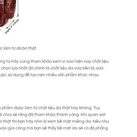
 làm từ da bò thật
húng ta hãy cùng tham khảo xem vì sao hiện nay chất liệu
chọn lựa nhất đó chính là chất liệu da vừa bền bỉ, vừa
 được sử dụng để tạo nên nhiều sản phẩm khác nhau
n phẩm được làm từ chất liệu da thật hay không. Tuy
ời chia sẻ rằng đã tham khảo thành công. Khi quan sát
ò thật thì bạn hãy nhìn kĩ xem bề mặt miếng da. Nếu như
uộc vào gia công mà bạn sẽ thấy bề mặt da sẽ có độ phẳng