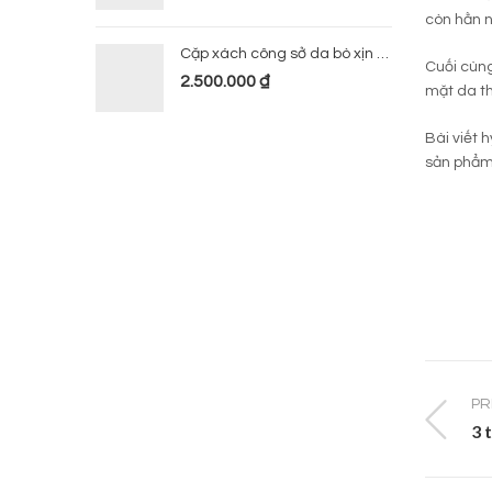
còn hằn n
Cặp xách công sở da bò xịn 224
Cuối cùng
2.500.000
₫
mặt da th
Bài viết 
sản phẩ
PR
3 