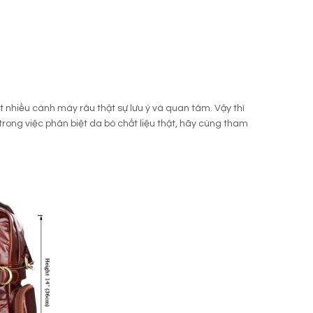
ất nhiều cánh mày râu thật sự lưu ý và quan tâm. Vậy thì
rong việc phân biệt da bò chất liệu thật, hãy cùng tham