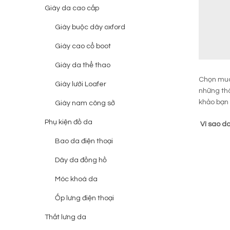
Giày da cao cấp
Giày buộc dây oxford
Giày cao cổ boot
Giày da thể thao
Chọn m
Giày lười Loafer
những thô
khảo bạn
Giày nam công sở
Phụ kiện đồ da
Vì sao da
Bao da điện thoại
Dây da đồng hồ
Móc khoá da
Ốp lưng điện thoại
Thắt lưng da