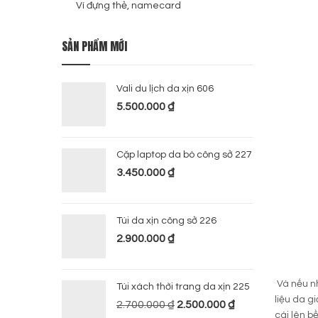
Ví đựng thẻ, namecard
SẢN PHẨM MỚI
Vali du lịch da xịn 606
5.500.000
₫
Cặp laptop da bò công sở 227
3.450.000
₫
Túi da xịn công sở 226
2.900.000
₫
Và nếu n
Túi xách thời trang da xịn 225
liệu da g
2.700.000
₫
2.500.000
₫
cái lên b