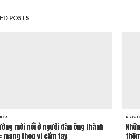
ED POSTS
I DA
BLOG T
ướng mới nổi ở người đàn ông thành
Nhữn
: mang theo ví cầm tay
thêm