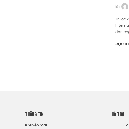
By
Trước k
hiện na
đàn ôn
ĐỌC T
THÔNG TIN
HỖ TRỢ
Khuyến mãi
Câ