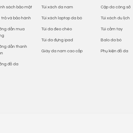
ính sách bảo mật
Túi xách da nam
Cặp da công sở
 trả và bảo hành
Túi xách laptop da bò
Túi xách du lịch
ớng dẫn mua
Túi da đeo chéo
Túi cầm tay
ng
Túi da đựng ipad
Balo da bò
ớng dẫn thanh
Giày da nam cao cấp
Phụ kiện đồ da
án
ởng đồ da