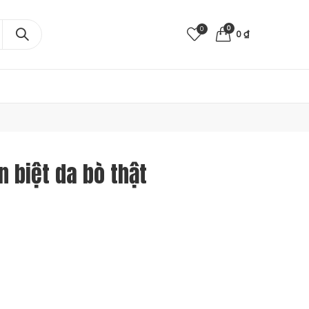
0
0
0
₫
 biệt da bò thật