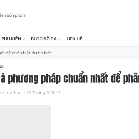
PHỤ KIỆN
BLOG ĐỒ DA
LIÊN HỆ
t để phân biệt da bò thật
DA
là phương pháp chuẩn nhất để phân
no Leather
19 Tháng 9, 2017