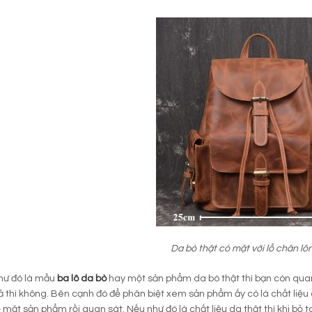
Da bò thật có mặt với lỗ chân lôn
hư đó là mẫu
ba lô da bò
hay một sản phẩm da bò thật thì bạn còn quan
iả thì không. Bên cạnh đó để phân biệt xem sản phẩm ấy có là chất liệ
ề mặt sản phẩm rồi quan sát. Nếu như đó là chất liệu da thật thì khi bỏ 