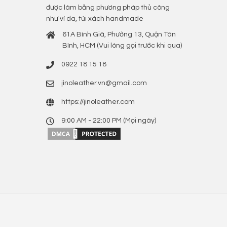
được làm bằng phương pháp thủ công
như ví da, túi xách handmade
61A Bình Giã, Phường 13, Quận Tân
Bình, HCM (Vui lòng gọi trước khi qua)
0922 18 15 18
jinoleather.vn@gmail.com
https://jinoleather.com
9:00 AM - 22:00 PM (Mọi ngày)