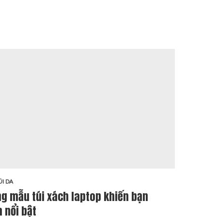
ÚI DA
BLOG G
g mẫu túi xách laptop khiến bạn
Bí q
 nổi bật
ngư