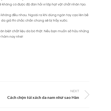
sẽ không có được độ đàn hồi vì lớp hạt vật chất nhân tạo.
i không đều nhau. Ngoài ra khi dùng ngón tay cạo lên bề
 da giả thì chắc chắn chúng sẽ bị trầy xước.
hân biệt chất liệu da bò thật. Nếu bạn muốn sở hữu những
ay hôm nay nhé!
NEXT
Cách chọn túi xách da nam như sao Hàn