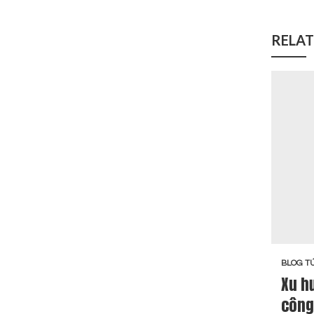
RELAT
BLOG TÚ
Xu h
công