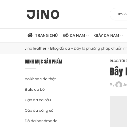
TRANG CHỦ
ĐỒ DA NAM
GIÀY DA NAM
Jino leather
»
Blog đồ da
»
Đây là phương pháp chuẩn nhấ
DANH MỤC SẢN PHẨM
BLOG TÚI 
Đây 
Áo khoác da thật
By
Ji
Balo da bò
Cặp da cá sấu
Cặp da công sở
Đồ da handmade