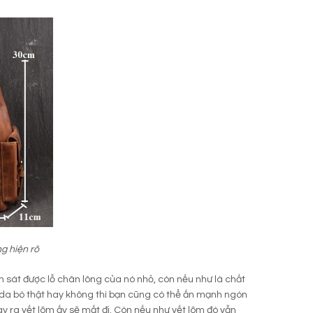
g hiện rõ
 sát được lỗ chân lông của nó nhỏ, còn nếu như là chất
u da bò thật hay không thì bạn cũng có thể ấn mạnh ngón
tay ra vết lõm ấy sẽ mất đi. Còn nếu như vết lõm đó vẫn