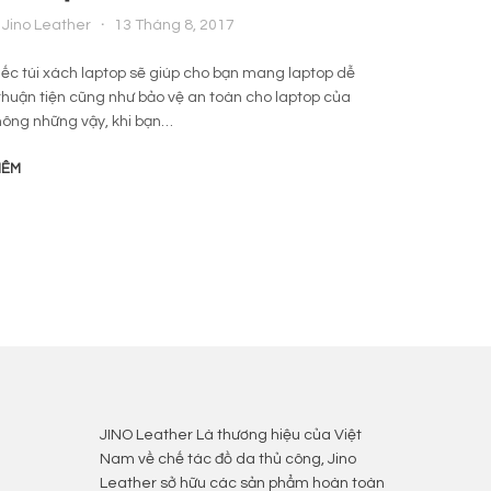
Jino Leather
13 Tháng 8, 2017
By
iếc túi xách laptop sẽ giúp cho bạn mang laptop dễ
Ai mà 
thuận tiện cũng như bảo vệ an toàn cho laptop của
đâu ph
hông những vậy, khi bạn…
để che
HÊM
ĐỌC T
JINO Leather Là thương hiệu của Việt
Nam về chế tác đồ da thủ công, Jino
Leather sở hữu các sản phẩm hoàn toàn