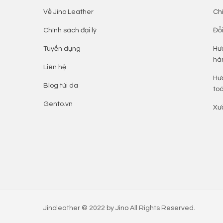
Về Jino Leather
Ch
Chính sách đại lý
Đổi
Tuyển dụng
Hư
hà
Liên hệ
Hư
Blog túi da
to
Gento.vn
Xư
Jinoleather © 2022 by
Jino
All Rights Reserved.