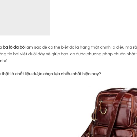
ua
ba lô da bò
làm sao để có thể biết đó là hàng thật chính là điều mà r
ng tin bài viết dưới đây sẽ giúp bạn có được phương pháp chuẩn nhất t
 nhé!
 thật là chất liệu được chọn lựa nhiều nhất hiện nay?