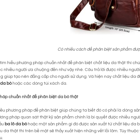
Có nhiều cách để phân biệt sản phẩm được
 tìm hiểu phương pháp chuẩn nhất để phân biệt chất liệu da thật thì c
ợc nhiều người ưa chuộng đến như vậy nhé. Câu trả lời được nhiều người 
g giúp tạo nên đẳng cấp cho người sử dụng. Và hiện nay chất liệu da
 da bò
hoặc các dòng túi xách da.
áp chuẩn nhất để phân biệt da bò thật
iều phương pháp để phân biệt giúp chúng ta biết đó có phải là dòng sả
ơng pháp quan sát thật kỹ sản phẩm chính là bí quyết được nhiều ngư
ẫu
ba lô da bò
hoặc một sản phẩm gì đó được sản xuất từ chất liệu da b
iệu da thật thì trên bề mặt sẽ thấy xuất hiện những vết lồi lõm. Tùy th
u.