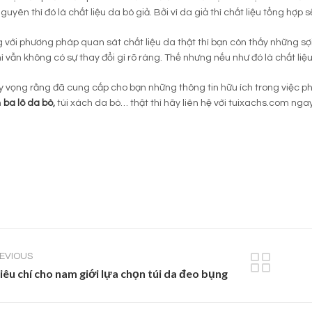
guyên thì đó là chất liệu da bò giả. Bởi vì da giả thì chất liệu tổng hợp 
 với phương pháp quan sát chất liệu da thật thì bạn còn thấy những sợ
ì vẫn không có sự thay đổi gì rõ ràng. Thế nhưng nếu như đó là chất liệu
hy vọng rằng đã cung cấp cho bạn những thông tin hữu ích trong việc p
m
ba lô da bò
,
túi xách da bò… thật thì hãy liên hệ với tuixachs.com ng
EVIOUS
tiêu chí cho nam giới lựa chọn túi da đeo bụng