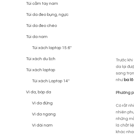
Túi cầm tay nam
Túi da đeo bụng, ngực
Túi da đeo chéo
Túi da nam
Túi xách laptop 15.6''
Túi xách du lịch
Trước khi
da lại đư
Túi xách laptop
sang trọn
như
ba lô
Túi xách Laptop 14''
Ví da, bóp da
Phương ph
Ví da đứng
Có rất nh
nhiên phư
Ví da ngang
những m
Ví dài nam
là chất l
khác nha