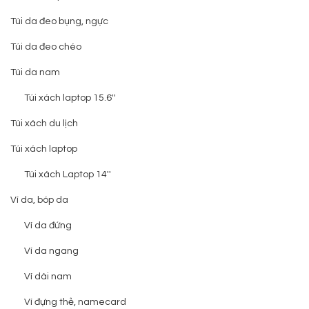
Túi da đeo bụng, ngực
Túi da đeo chéo
Túi da nam
Túi xách laptop 15.6''
Túi xách du lịch
Túi xách laptop
Túi xách Laptop 14''
Ví da, bóp da
Ví da đứng
Ví da ngang
Ví dài nam
Ví đựng thẻ, namecard