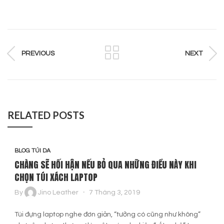
PREVIOUS
NEXT
RELATED POSTS
BLOG TÚI DA
CHÀNG SẼ HỐI HẬN NẾU BỎ QUA NHỮNG ĐIỀU NÀY KHI
CHỌN TÚI XÁCH LAPTOP
By
Jino Leather
7 Tháng 3, 2019
Túi đựng laptop nghe đơn giản, “tưởng có cũng như không”