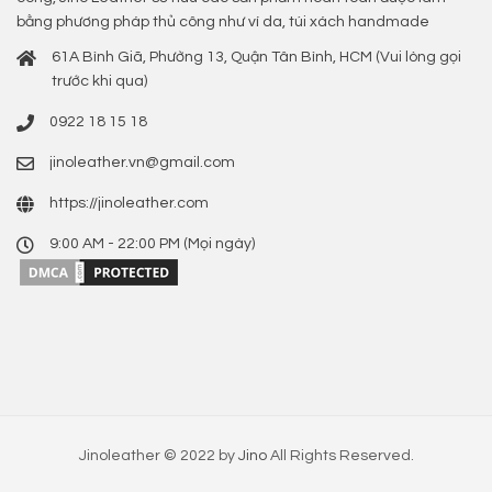
bằng phương pháp thủ công như ví da, túi xách handmade
61A Bình Giã, Phường 13, Quận Tân Bình, HCM (Vui lòng gọi
trước khi qua)
0922 18 15 18
jinoleather.vn@gmail.com
https://jinoleather.com
9:00 AM - 22:00 PM (Mọi ngày)
Jinoleather © 2022 by
Jino
All Rights Reserved.