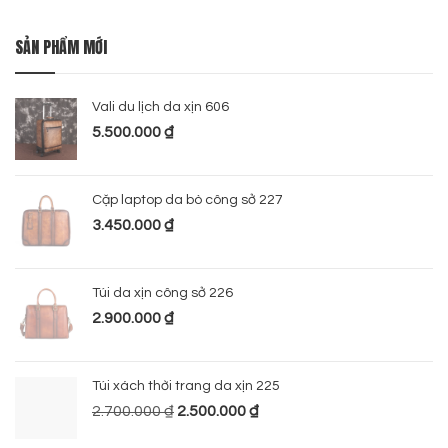
SẢN PHẨM MỚI
Vali du lịch da xịn 606
5.500.000
₫
Cặp laptop da bò công sở 227
3.450.000
₫
Túi da xịn công sở 226
2.900.000
₫
Túi xách thời trang da xịn 225
2.700.000
₫
2.500.000
₫