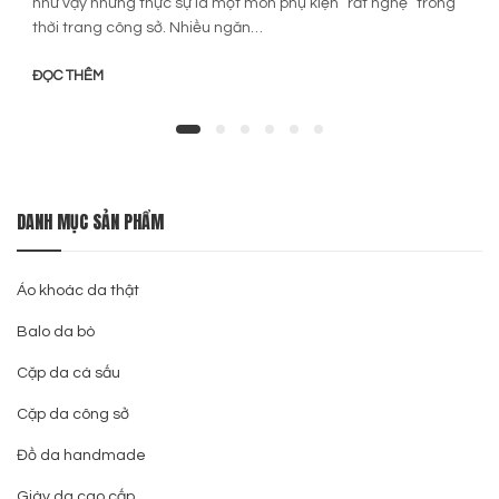
như vậy nhưng thực sự là một món phụ kiện “rất nghệ” trong
thời trang công sở. Nhiều ngăn…
ĐỌC THÊM
DANH MỤC SẢN PHẨM
Áo khoác da thật
Balo da bò
Cặp da cá sấu
Cặp da công sở
Đồ da handmade
Giày da cao cấp