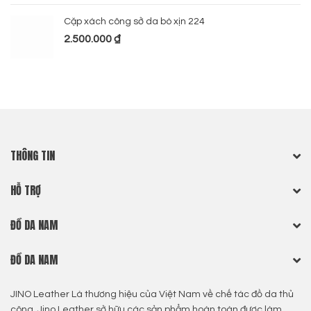
Cặp xách công sở da bò xịn 224
2.500.000
₫
THÔNG TIN
HỖ TRỢ
ĐỒ DA NAM
ĐỒ DA NAM
JINO Leather Là thương hiệu của Việt Nam về chế tác đồ da thủ
công, Jino Leather sở hữu các sản phẩm hoàn toàn được làm