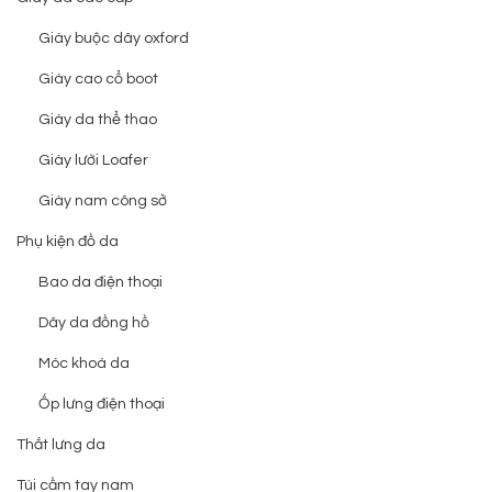
Giày buộc dây oxford
Giày cao cổ boot
Giày da thể thao
Giày lười Loafer
Giày nam công sở
Phụ kiện đồ da
Bao da điện thoại
Dây da đồng hồ
Móc khoá da
Ốp lưng điện thoại
Thắt lưng da
Túi cầm tay nam