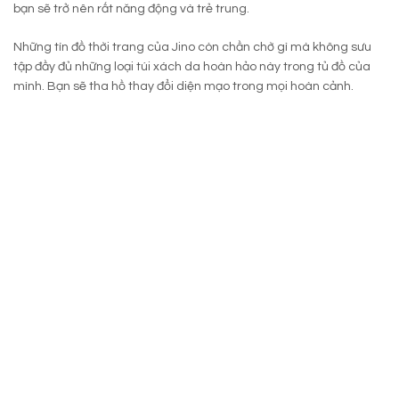
bạn sẽ trở nên rất năng động và trẻ trung.
Những tín đồ thời trang của Jino còn chần chờ gì mà không sưu
tập đầy đủ những loại túi xách da hoàn hảo này trong tủ đồ của
mình. Bạn sẽ tha hồ thay đổi diện mạo trong mọi hoàn cảnh.