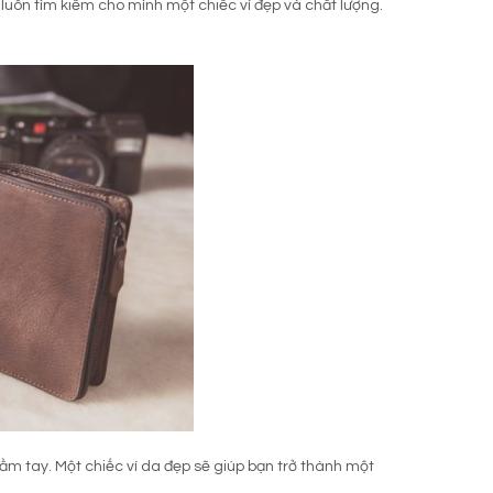
uôn tìm kiếm cho mình một chiếc ví đẹp và chất lượng.
ầm tay. Một chiếc ví da đẹp sẽ giúp bạn trở thành một