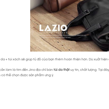
da + túi xách sẽ giúp tủ đồ của bạn thêm hoàn thiện hơn. Dù xuất hiện 
cần làm là tìm đến Jino địa chỉ bán
túi da thật
uy tín, chất lượng. Tại đ
 có thể chọn được sản phẩm ưng ý.