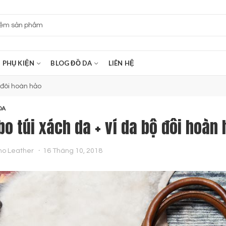
PHỤ KIỆN
BLOG ĐỒ DA
LIÊN HỆ
 đôi hoàn hảo
DA
o túi xách da + ví da bộ đôi hoàn 
no Leather
16 Tháng 10, 2018