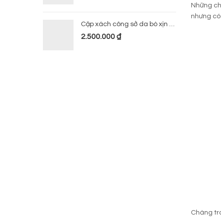
Những c
nhưng có 
Cặp xách công sở da bò xịn 224
2.500.000
₫
Chàng tra