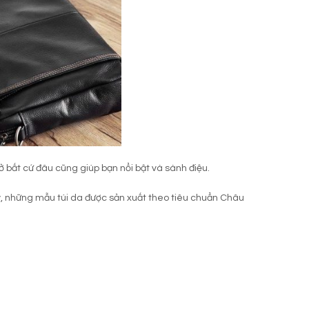
ở bất cứ đâu cũng giúp bạn nổi bật và sành điệu.
ây, những mẫu túi da được sản xuất theo tiêu chuẩn Châu