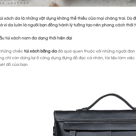
túi xách da là những vật dụng không thể thiếu của mọi chàng trai. Dù đ
và ví da luôn là người bạn đồng hành lý tưởng tạo nên phong cách thời
 túi xách nam đa dạng thời hiện đại
 những chiếc
túi xách bằng da
đã quá quen thuộc với những người đan ô
g chỉ còn dừng lại ở công dụng đựng đồ đạc cá nhân, tài liệu làm việc
sét đồ của bạn.