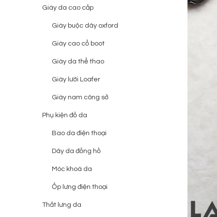
Giày da cao cấp
Giày buộc dây oxford
Giày cao cổ boot
Giày da thể thao
Giày lười Loafer
Giày nam công sở
Phụ kiện đồ da
Bao da điện thoại
Dây da đồng hồ
Móc khoá da
Ốp lưng điện thoại
Thắt lưng da