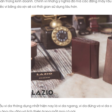
n trong kinh doanh. Chính vì những ý nghĩa đó mà các đấng mày râu l
iếc ví bằng da xịn sẽ có thời gian sử dụng lâu hơn.
 ví da thông dụng nhất hiện nay là ví da ngang, ví da đứng và ví da c
 ông chu đáo và lịch thiệp trong mắt mọi cô gái.