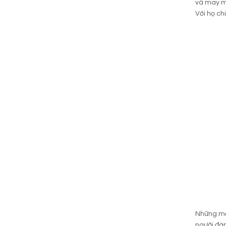
và may mắ
Với họ ch
Những mẫu
người đàn