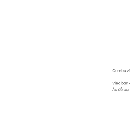
Combo ví 
Việc bạn 
Âu để bạn