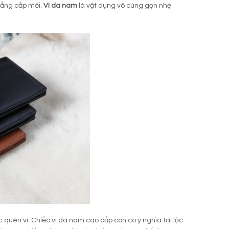
đẳng cấp mới.
Ví da nam
là vật dụng vô cùng gọn nhẹ
 quên ví. Chiếc ví da nam cao cấp còn có ý nghĩa tài lộc