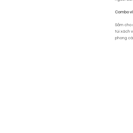
Combo ví 
Sắm cho m
túi xách 
phong các