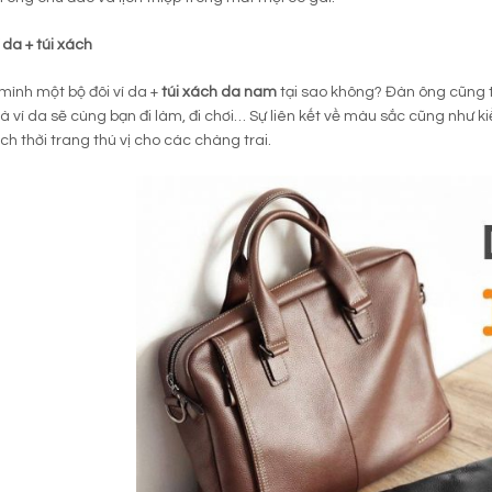
da + túi xách
ình một bộ đôi ví da +
túi xách da nam
tại sao không? Đàn ông cũng th
và ví da sẽ cùng bạn đi làm, đi chơi… Sự liên kết về màu sắc cũng như 
h thời trang thú vị cho các chàng trai.