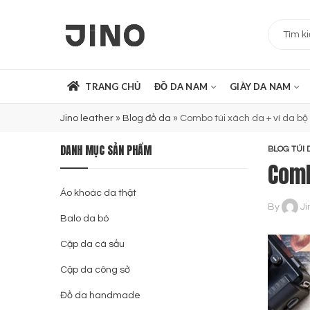
TRANG CHỦ
ĐỒ DA NAM
GIÀY DA NAM
Jino leather
»
Blog đồ da
»
Combo túi xách da + ví da bộ
DANH MỤC SẢN PHẨM
BLOG TÚI 
Comb
Áo khoác da thật
By
Ji
Balo da bò
Cặp da cá sấu
Cặp da công sở
Đồ da handmade