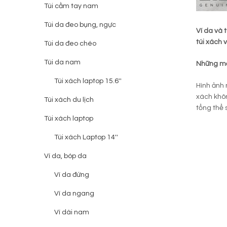
Túi cầm tay nam
Túi da đeo bụng, ngực
Ví da và 
túi xách 
Túi da đeo chéo
Túi da nam
Những mẫu
Túi xách laptop 15.6''
Hình ảnh
xách khôn
Túi xách du lịch
tổng thể 
Túi xách laptop
Túi xách Laptop 14''
Ví da, bóp da
Ví da đứng
Ví da ngang
Ví dài nam