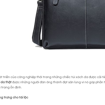
át triển của công nghiệp thời trang những chiếc túi xách da được cải 
 da thật
được những người đàn ông thành đạt săn lùng vì nó góp phần 
i trang ổn định.
ng trưng cho tài lộc