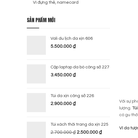
Ví đựng thẻ, namecard
SẢN PHẨM MỚI
Vali du lịch da xịn 606
5.500.000
₫
Cặp laptop da bò công sở 227
3.450.000
₫
Túi da xịn công sở 226
Với sự ph
2.900.000
₫
lượng.
Túi
có gu thờ
Túi xách thời trang da xịn 225
Ví da tượ
2.700.000
₫
2.500.000
₫