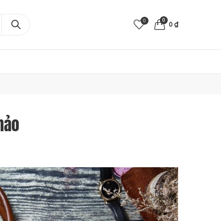
0
0
0
₫
hảo