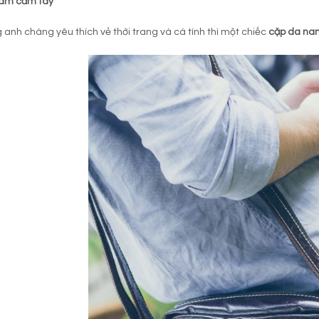
am cầm tay
 anh chàng yêu thích vẻ thời trang và cá tính thì một chiếc
cặp da na