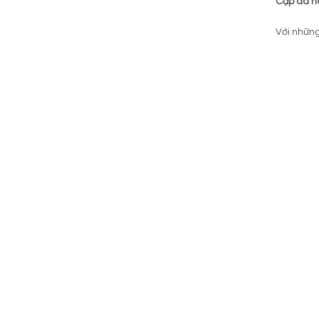
Cặp da n
Với những