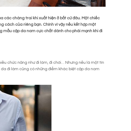
 các chàng trai khi xuất hiện ở bất cứ đâu. Một chiếc
ng cách của riêng bạn. Chính vì vậy nếu kết hợp một
hững mẫu cặp da nam cực chất dành cho phái mạnh khi đi
hiều chức năng như đi làm, đi chơi… Nhưng nếu là một tín
p da đi làm cũng có những điểm khác biệt cặp da nam