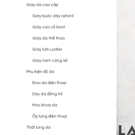
Giày da cao cấp
Giày buộc dây oxford
Giày cao cổ boot
Giày da thể thao
Giày lười Loafer
Giày nam công sở
Phụ kiện đồ da
Bao da điện thoại
Dây da đồng hồ
Móc khoá da
Ốp lưng điện thoại
Thắt lưng da