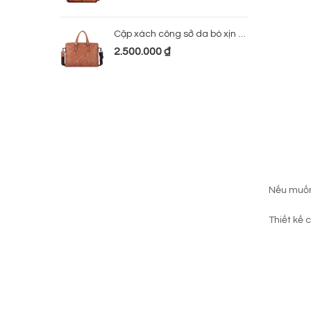
Cặp xách công sở da bò xịn 224
2.500.000
₫
Nếu muốn 
Thiết kế 