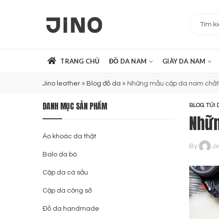
TRANG CHỦ
ĐỒ DA NAM
GIÀY DA NAM
Jino leather
»
Blog đồ da
»
Những mẫu cặp da nam chất k
DANH MỤC SẢN PHẨM
BLOG TÚI 
Nhữn
Áo khoác da thật
By
Ji
Balo da bò
Cặp da cá sấu
Cặp da công sở
Đồ da handmade