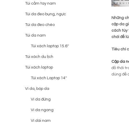
Túi cầm tay nam
Túi da đeo bụng, ngực
Những chi
cặp da gi
Túi da đeo chéo
cách tùy 
Túi da nam
chơi để l
Túi xách laptop 15.6''
Tiêu chí 
Túi xách du lịch
Cặp da 
Túi xách laptop
đồ thời t
dùng để đ
Túi xách Laptop 14''
Ví da, bóp da
Ví da đứng
Ví da ngang
Ví dài nam