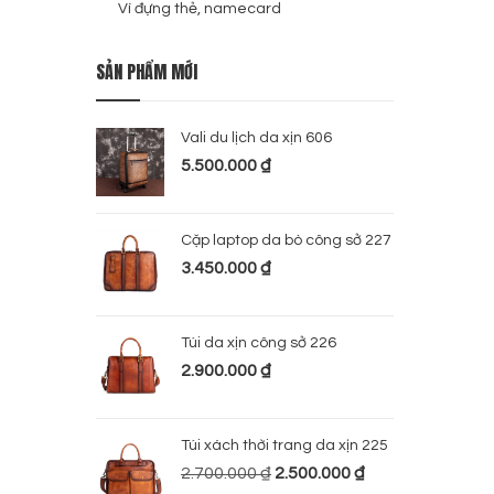
Ví đựng thẻ, namecard
SẢN PHẨM MỚI
Vali du lịch da xịn 606
5.500.000
₫
Cặp laptop da bò công sở 227
3.450.000
₫
Túi da xịn công sở 226
2.900.000
₫
Túi xách thời trang da xịn 225
2.700.000
₫
2.500.000
₫