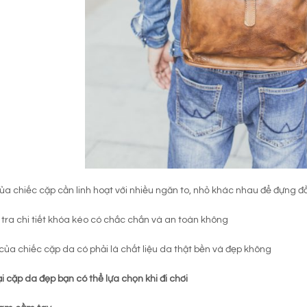
ủa chiếc cặp cần linh hoạt với nhiều ngăn to, nhỏ khác nhau để đựng đồ
tra chi tiết khóa kéo có chắc chắn và an toàn không
 của chiếc cặp da có phải là chất liệu da thật bền và đẹp không
ại cặp da đẹp bạn có thể lựa chọn khi đi chơi