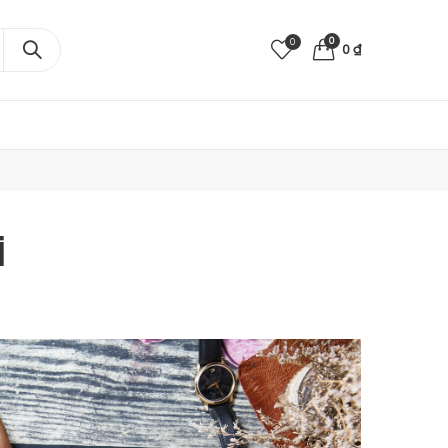
0
0
0
₫
i