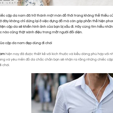
ếc cặp da nam đã trở thành một món đồ thời trang không thể thiếu của
ờ đây không chỉ dừng lại ở việc đựng đồ mà còn góp phần thể hiện pho
tiện cặp da sẽ khiến hình ảnh của bạn bị xấu đi. Hãy cùng tìm hiểu n
úc nào cũng thật sành điệu trong mắt người đối diện.
của cặp da nam đẹp dùng đi chơi
nam
hiện nay đã được thiết kế với kích thước và kiểu dáng phù hợp với n
rang và yêu mến đồ da chắc chắn bạn sẽ nhận ra rằng những chiếc cặ
i chơi.