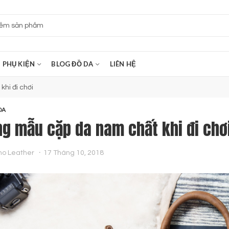
PHỤ KIỆN
BLOG ĐỒ DA
LIÊN HỆ
hi đi chơi
DA
g mẫu cặp da nam chất khi đi chơ
no Leather
17 Tháng 10, 2018