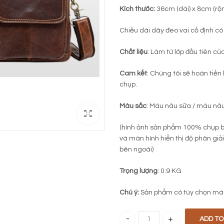
Kích thước:
36cm (dài) x 8cm (rộ
Chiều dài dây đeo vai cố định có 
Chất liệu
: Làm từ lớp đầu tiên củ
Cam kết
: Chúng tôi sẽ hoàn tiền
chụp.
Màu sắc
: Màu nâu sữa / màu nâ
(hình ảnh sản phẩm 100% chụp b
và màn hình hiển thị độ phân giả
bên ngoài)
Trọng lượng
: 0.9 KG
Chú ý:
Sản phẩm có tùy chọn mà
ADD TO
Cặp da công sở 525 quantity