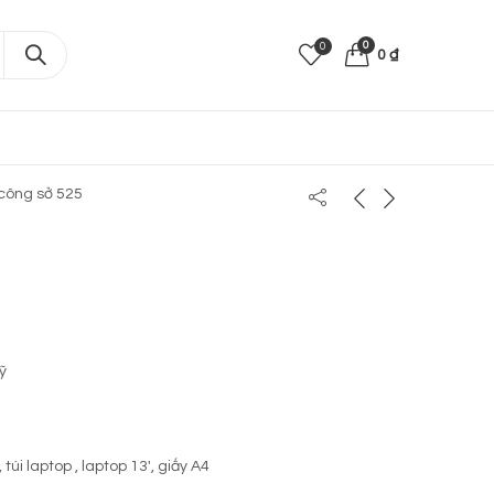
0
0
0
₫
công sở 525
ỹ
túi laptop , laptop 13′, giấy A4