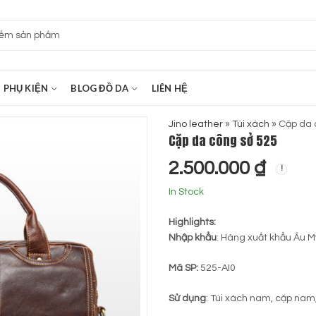
PHỤ KIỆN
BLOG ĐỒ DA
LIÊN HỆ
Jino leather
»
Túi xách
»
Cặp da 
Cặp da công sở 525
2.500.000
₫
In Stock
Highlights:
Nhập khẩu
: Hàng xuất khẩu Âu M
Mã SP:
525-AI0
Sử dụng
: Túi xách nam, cặp nam, 