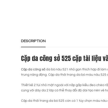
DESCRIPTION
Cặp da công sở 525 cặp tài liệu v
Cặp da công sở
da bò nâu 521 nhỏ gọn thích hợp đi làm đ
trung năng động. Cặp da thời trang da bò màu nâu 525
Thiết kế 2 túi nhỏ mặt ngoài với nắp gấp kiểu đeo chéo 
cùng với dây da 2 lớp có thể thay đổi độ dài tạo nên vẻ 
Cặp da thời trang da bò 525 còn có 1 tùy chọn màu nâ