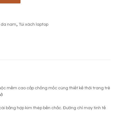
i da nam
,
Túi xách laptop
thuộc mềm cao cấp chống mốc cùng thiết kế thời trang trẻ
sở
 cài bằng hợp kim thép bền chắc. Đường chỉ may tinh tế