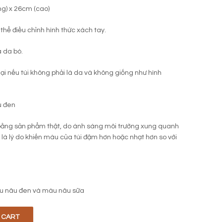
ng) x 26cm (cao)
thể điều chỉnh hình thức xách tay.
a da bò.
 lại nếu túi không phải là da và không giống như hình
u đen
ằng sản phẩm thật, do ánh sáng môi trường xung quanh
i là lý do khiến màu của túi đậm hơn hoặc nhạt hơn so với
u nâu đen và màu nâu sữa
 CART