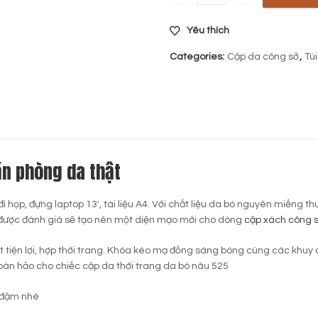
Yêu thích
Categories:
Cặp da công sở
,
Tú
ăn phòng da thật
i họp, đựng laptop 13′, tài liệu A4. Với chất liệu da bò nguyên miếng 
 được đánh giá sẽ tạo nên một diện mạo mới cho dòng
cặp xách công 
rất tiện lợi, hợp thời trang. Khóa kéo mạ đồng sáng bóng cùng các khuy
hoàn hảo cho chiếc cặp da thời trang da bò nâu 525
u đậm nhé