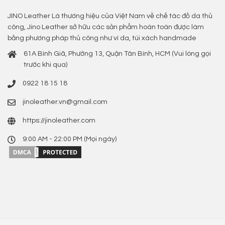
JINO Leather Là thương hiệu của Việt Nam về chế tác đồ da thủ
công, Jino Leather sở hữu các sản phẩm hoàn toàn được làm
bằng phương pháp thủ công như ví da, túi xách handmade
61A Bình Giã, Phường 13, Quận Tân Bình, HCM (Vui lòng gọi
trước khi qua)
0922 18 15 18
jinoleather.vn@gmail.com
https://jinoleather.com
9:00 AM - 22:00 PM (Mọi ngày)