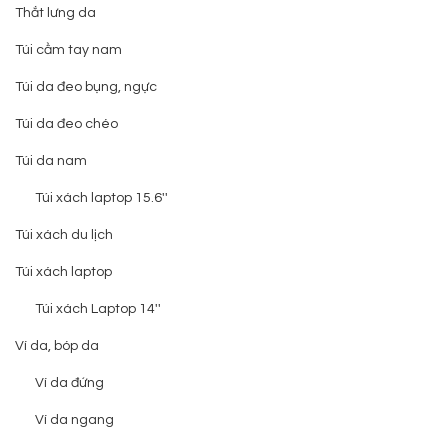
Thắt lưng da
Túi cầm tay nam
Túi da đeo bụng, ngực
Túi da đeo chéo
Túi da nam
Túi xách laptop 15.6''
Túi xách du lịch
Túi xách laptop
Túi xách Laptop 14''
Ví da, bóp da
Ví da đứng
Ví da ngang