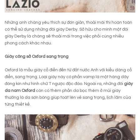
Những anh chàng yêu thích sự đơn giản, thoải mái thì hoàn toàn
có thể sử dụng những đôi giày Derby. Sở hữu cho mình một đôi
giày Derby là chàng sẽ thoải mái trong việc phối cùng nhiều
phong cách khác nhau.
Giày công sở Oxford sang trọng
Oxford là mẫu giày cổ điển đến từ đất nước Anh với kiểu dáng cổ
điển, sang trọng. Loại giày này có phần vamp là một hàng dây
đóng kín như hình chữ T ngược độc đáo. Ngoài ra, những đôi
giày
da nam
Oxford
còn có thêm phần da bọc thêm ở mũi giày
thường là da sơn bóng giúp toát lên vẻ sang trọng, lịch lãm của
từng thiết kế.