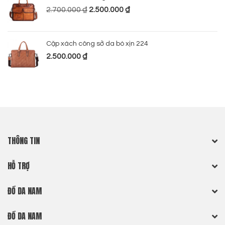
2.700.000
₫
2.500.000
₫
Cặp xách công sở da bò xịn 224
2.500.000
₫
THÔNG TIN
HỖ TRỢ
ĐỒ DA NAM
ĐỒ DA NAM