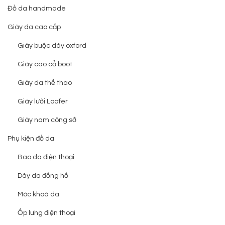
Đồ da handmade
Giày da cao cấp
Giày buộc dây oxford
Giày cao cổ boot
Giày da thể thao
Giày lười Loafer
Giày nam công sở
Phụ kiện đồ da
Bao da điện thoại
Dây da đồng hồ
Móc khoá da
Ốp lưng điện thoại