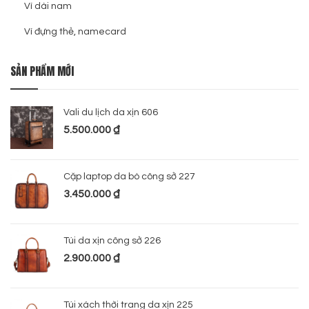
Ví dài nam
Ví đựng thẻ, namecard
SẢN PHẨM MỚI
Vali du lịch da xịn 606
5.500.000
₫
Cặp laptop da bò công sở 227
3.450.000
₫
Túi da xịn công sở 226
2.900.000
₫
Túi xách thời trang da xịn 225