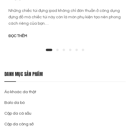
Những chiếc túi đựng ipad không chỉ đơn thuần ở công dụng
đựng đồ mà chiếc túi này còn là món phụ kiện tạo nên phong
cách riêng của bạn.…
ĐỌC THÊM
DANH MỤC SẢN PHẨM
Áo khoác da thật
Balo da bò
Cặp da cá sấu
Cặp da công sở