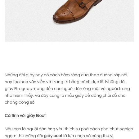
Những đôi giày nay có cách bấm răng cưa theo đường ráp nối
hay tạo hoa văn viền và trang trí bẳng cách đục lỗ. Những đôi
giày Brogues mang đến cho người đàn ông một vẻ ngoài trang
nhã hiếm thấy. Và đây cũng là mẫu giày dễ dàng phối đồ cho
chàng công sở
Cá tính với giày Boot
Nếu bạn là người đàn ông yêu thích sự phá cách pha chút nghịch
ngợm thì những đôi
giày boot
là lựa chọn vô cùng thú vị.