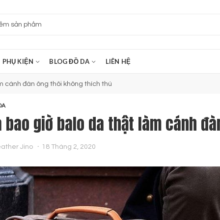
PHỤ KIỆN
BLOG ĐỒ DA
LIÊN HỆ
m cánh đàn ông thôi không thích thú
DA
 bao giờ balo da thật làm cánh đà
ather Jino
18 Tháng 2, 2020