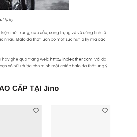
t lạ kỳ
iện thời trang, cao cấp, sang trọng và vô cùng tinh tế.
ác nhau. Balo da thật luôn có một sức hút lạ kỳ mà các
ì hãy ghé qua trang web:
http://jinoleather.com
Với đa
bạn sở hữu được cho mình một chiếc balo da thật ưng ý
O CẤP TẠI Jino