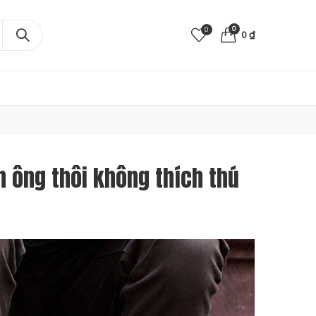
0
0
0
₫
n ông thôi không thích thú