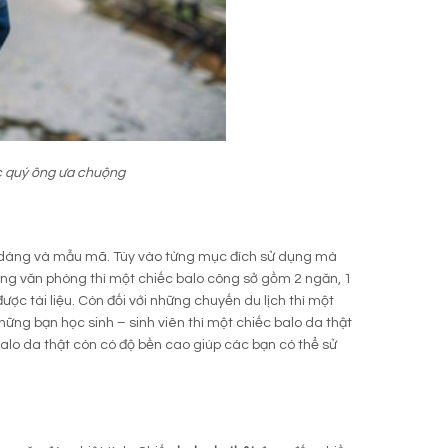
c quý ông ưa chuộng
u dáng và mẫu mã. Tùy vào từng mục đích sử dụng mà
ông văn phòng thì một chiếc balo công sở gồm 2 ngăn, 1
ợc tài liệu. Còn đối với những chuyến du lịch thì một
những bạn học sinh – sinh viên thì một chiếc balo da thật
alo da thật còn có độ bền cao giúp các bạn có thể sử