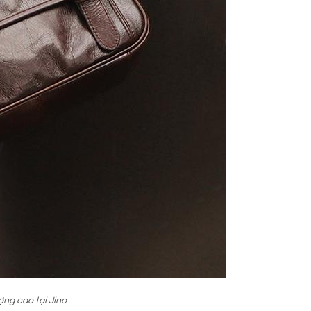
ợng cao tại Jino