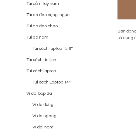
Túi cầm tay nam
Túi da đeo bụng, ngực
Túi da đeo chéo
Bạn đan
Túi da nam
sử dụng đ
Túi xách laptop 15.6''
Túi xách du lịch
Túi xách laptop
Túi xách Laptop 14''
Ví da, bóp da
Ví da đứng
Ví da ngang
Ví dài nam