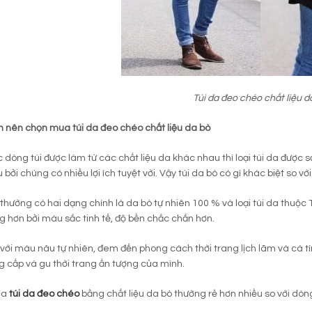
Túi da đeo chéo chất liệu d
n nên chọn mua túi da đeo chéo chất liệu da bò
c dòng túi được làm từ các chất liệu da khác nhau thì loại túi da được 
bởi chúng có nhiều lợi ích tuyệt vời. Vậy túi da bò có gì khác biệt so v
 thường có hai dạng chính là da bò tự nhiên 100 % và loại túi da thuộc
 hơn bởi màu sắc tinh tế, độ bền chắc chắn hơn.
 với màu nâu tự nhiên, đem đến phong cách thời trang lịch lãm và cá tí
g cấp và gu thời trang ấn tượng của mình.
ủa
túi da đeo chéo
bằng chất liệu da bò thường rẻ hơn nhiều so với dòn