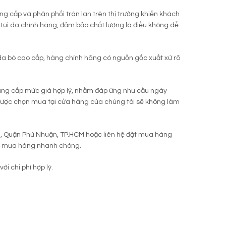
ng cấp và phân phối tràn lan trên thị trường khiến khách
túi da chính hãng, đảm bảo chất lượng là điều không dễ
 da bò cao cấp, hàng chính hãng có nguồn gốc xuất xứ rõ
ung cấp mức giá hợp lý, nhằm đáp ứng nhu cầu ngày
 được chọn mua tại cửa hàng của chúng tôi sẽ không làm
11, Quận Phú Nhuận, TP.HCM hoặc liên hệ đặt mua hàng
đặt mua hàng nhanh chóng.
ới chi phí hợp lý.