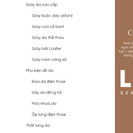
Giày da cao cấp
Giày buộc dây oxford
Giày cao cổ boot
Giày da thể thao
Giày lười Loafer
Giày nam công sở
Phụ kiện đồ da
Bao da điện thoại
Dây da đồng hồ
Móc khoá da
Ốp lưng điện thoại
Thắt lưng da