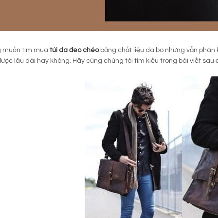
g muốn tìm mua
túi da đeo chéo
bằng chất liệu da bò nhưng vẫn phân 
ược lâu dài hay không. Hãy cùng chúng tôi tìm kiểu trong bài viết sau 