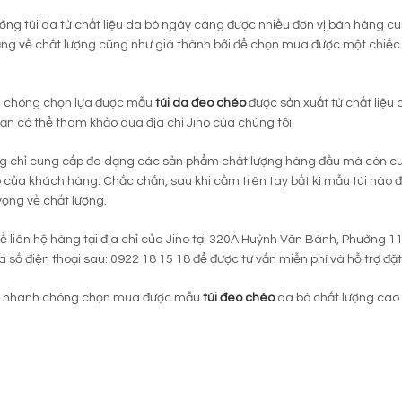
rường túi da từ chất liệu da bò ngày càng được nhiều đơn vị bán hàng cu
ắng về chất lượng cũng như giá thành bởi để chọn mua được một chiếc 
 chóng chọn lựa được mẫu
túi da đeo chéo
được sản xuất từ chất liệu
bạn có thể tham khảo qua địa chỉ Jino của chúng tôi.
ng chỉ cung cấp đa dạng các sản phẩm chất lượng hàng đầu mà còn c
của khách hàng. Chắc chắn, sau khi cầm trên tay bất kì mẫu túi nào
vọng về chất lượng.
ể liên hệ hàng tại địa chỉ của Jino tại 320A Huỳnh Văn Bánh, Phường 
a số điện thoại sau: 0922 18 15 18 để được tư vấn miễn phí và hỗ trợ 
 nhanh chóng chọn mua được mẫu
túi đeo chéo
da bò chất lượng cao v