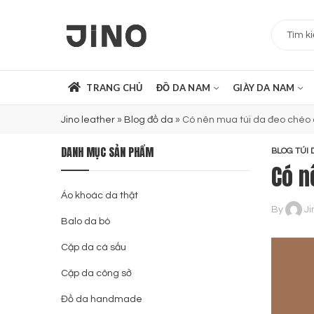
TRANG CHỦ
ĐỒ DA NAM
GIÀY DA NAM
Jino leather
»
Blog đồ da
»
Có nên mua túi da đeo chéo 
DANH MỤC SẢN PHẨM
BLOG TÚI 
Có n
Áo khoác da thật
By
Ji
Balo da bò
Cặp da cá sấu
Cặp da công sở
Đồ da handmade