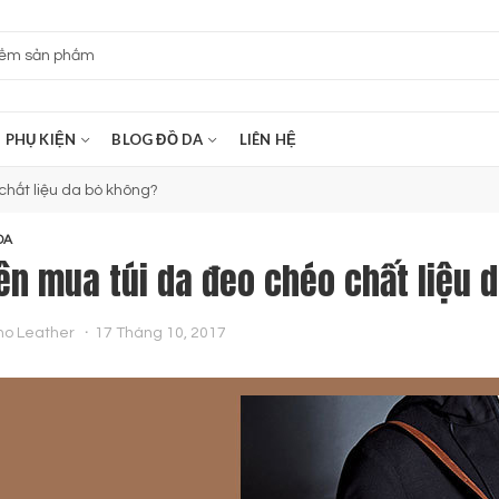
PHỤ KIỆN
BLOG ĐỒ DA
LIÊN HỆ
chất liệu da bò không?
DA
ên mua túi da đeo chéo chất liệu 
no Leather
17 Tháng 10, 2017