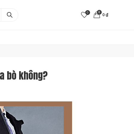
0
0
0
₫
da bò không?