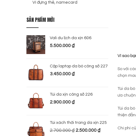
Ví đựng thẻ, namecard
SẢN PHẨM MỚI
Vali du lịch da xịn 606
5.500.000
₫
Vì sao bạ
Cặp laptop da bò công sở 227
So với cá
3.450.000
₫
chọn mau 
Túi da bò
Túi da xịn công sở 226
ưa chuộng
2.900.000
₫
Túi da bò
thiện đẳn
Túi xách thời trang da xịn 225
Chi phí c
2.700.000
₫
2.500.000
₫