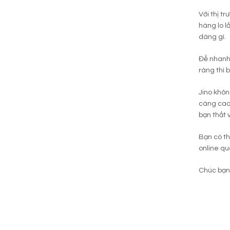
Với thị t
hàng lo l
dàng gì.
Để nhanh
ràng thì 
Jino khô
càng cao 
bạn thất 
Bạn có th
online qu
Chúc bạn