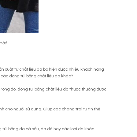
a bò
sản xuất từ chất liệu da bò hiện được nhiều khách hàng
ới các dòng túi bằng chất liệu da khác?
 Trong đó, dòng túi bằng chất liệu da thuộc thường được
nh cho người sử dụng. Giúp các chàng trai tự tin thể
g túi bằng da cá sấu, da dê hay các loại da khác.