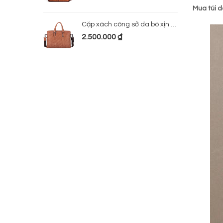
Mua túi d
Cặp xách công sở da bò xịn 224
2.500.000
₫