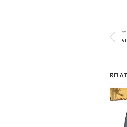
PR
Vì
RELAT