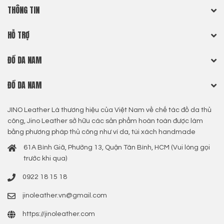
THÔNG TIN
HỖ TRỢ
ĐỒ DA NAM
ĐỒ DA NAM
JINO Leather Là thương hiệu của Việt Nam về chế tác đồ da thủ
công, Jino Leather sở hữu các sản phẩm hoàn toàn được làm
bằng phương pháp thủ công như ví da, túi xách handmade
61A Bình Giã, Phường 13, Quận Tân Bình, HCM (Vui lòng gọi
trước khi qua)
0922 18 15 18
jinoleather.vn@gmail.com
https://jinoleather.com