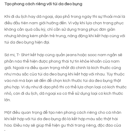
Tạo phong cách riêng với túi da đeo bụng
Khi đi du lịch hay dã ngoại, dạo phố trong ngày thì sự thoải mái là
điều đầu tiên nam giới hướng đến. Vì vậy khi lựa chọn trang phục
không cần quá cầu kỳ, chỉ cần sử dụng trang phục đơn giản
nhưng không kém phần trẻ trung, năng động khi kết hợp cùng với
túi da đeo bụng hiện đại.
Sơ mi, T- Shirt kết hợp cùng quần jeans hoặc sooc nam ngắn sẽ
phần nào thể hiện được phong thái tự tin khỏe khoắn của nam
giới. Ngoài ra điều quan trọng nhất đó chính là kích thước cũng
như màu sắc của túi da đeo bụng khi kết hợp với nhau. Tùy thuộc
vào nơi mà bạn sẽ đến để chọn kích thước túi da đeo bụng thật
phù hợp. Ví dụ như đi dạo phố thì có thể lựa chọn loại có kích thước
nhỏ, còn đi du lịch, dã ngoại xa có thể sử dụng loại có kích thước
lớn.
Một điều quan trọng để tạo nên phong cách riêng cho cá nhân
khi kết hợp với túi da đeo bụng đó là kết hợp màu sắc thật hài
hòa. Điều này sẽ giúp thể hiện gu thời trang riêng, độc đáo của