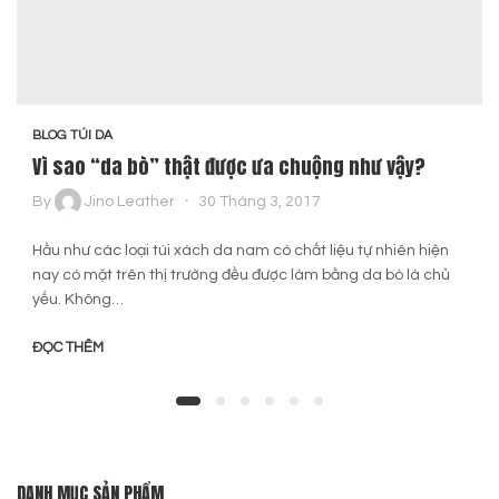
BLOG TÚI DA
Vì sao “da bò” thật được ưa chuộng như vậy?
By
Jino Leather
30 Tháng 3, 2017
Hầu như các loại túi xách da nam có chất liệu tự nhiên hiện
nay có mặt trên thị trường đều được làm bằng da bò là chủ
yếu. Không…
ĐỌC THÊM
DANH MỤC SẢN PHẨM