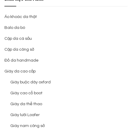
Áo khoác da thật
Balo da bò
Cặp da cá sấu
Cặp da công sở
Đồ da handmade
Giày da cao cấp
Giày buộc dây oxford
Giày cao cổ boot
Giày da thể thao
Giày lười Loafer
Giày nam công sở