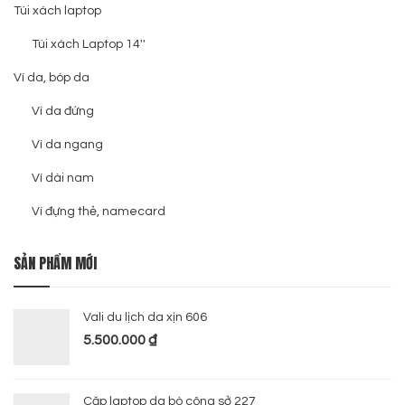
Túi xách laptop
Túi xách Laptop 14''
Ví da, bóp da
Ví da đứng
Ví da ngang
Ví dài nam
Ví đựng thẻ, namecard
SẢN PHẨM MỚI
Vali du lịch da xịn 606
5.500.000
₫
Cặp laptop da bò công sở 227