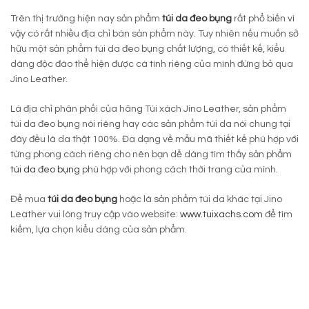
Trên thị trường hiện nay sản phẩm
túi da đeo bụng
rất phổ biến vì
vậy có rất nhiều địa chỉ bán sản phẩm này. Tuy nhiên nếu muốn sở
hữu một sản phẩm túi da đeo bụng chất lượng, có thiết kế, kiểu
dáng độc đáo thể hiện được cá tính riêng của mình đừng bỏ qua
Jino Leather.
Là địa chỉ phân phối của hãng Túi xách Jino Leather, sản phẩm
túi da đeo bụng nói riêng hay các sản phẩm túi da nói chung tại
đây đều là da thật 100%. Đa dạng về mẫu mã thiết kế phù hợp với
từng phong cách riêng cho nên bạn dễ dàng tìm thấy sản phẩm
túi da đeo bụng
phù hợp với phong cách thời trang của mình.
Để mua
túi da đeo bụng
hoặc là sản phẩm túi da khác tại Jino
Leather vui lòng truy cập vào website:
www.tuixachs.com
để tìm
kiếm, lựa chọn kiểu dáng của sản phẩm.