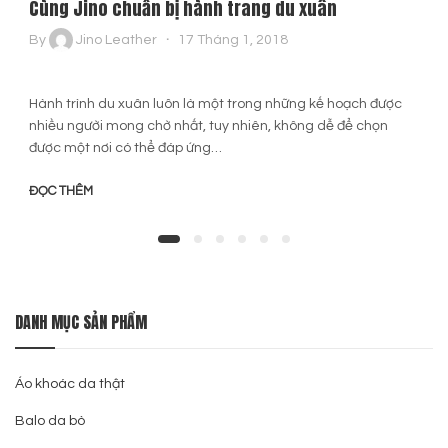
Cùng Jino chuẩn bị hành trang du xuân
By
Jino Leather
17 Tháng 1, 2018
Hành trình du xuân luôn là một trong những kế hoạch được
nhiều người mong chờ nhất, tuy nhiên, không dễ để chọn
được một nơi có thể đáp ứng…
ĐỌC THÊM
DANH MỤC SẢN PHẨM
Áo khoác da thật
Balo da bò