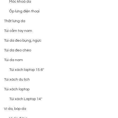
Móc khoá da
Ốp lưng điện thoại
Thắt lưng da
Túi cầm tay nam
Túi da đeo bụng, ngực
Túi da đeo chéo
Túi da nam
Túi xách laptop 15.6''
Túi xách du lịch
Túi xách laptop
Túi xách Laptop 14''
Ví da, bóp da