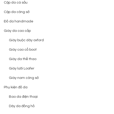
Cặp da cá sấu
Cặp da công sở
Đồ da handmade
Giày da cao cấp
Giày buộc dây oxford
Giày cao cổ boot
Giày da thể thao
Giày lười Loafer
Giày nam công sở
Phụ kiện đồ da
Bao da điện thoại
Dây da đồng hồ