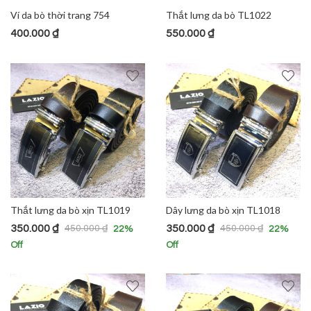
Ví da bò thời trang 754
Thắt lưng da bò TL1022
400.000
₫
550.000
₫
Thắt lưng da bò xịn TL1019
Dây lưng da bò xịn TL1018
350.000
₫
350.000
₫
450.000
₫
450.000
₫
22
%
22
%
Off
Off