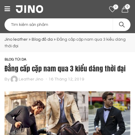
0
0
Jino leather
»
Blog đồ da
»
Đẳng cấp cặp nam qua 3 kiểu dáng
thời đại
BLOG TÚI DA
Đẳng cấp cặp nam qua 3 kiểu dáng thời đại
By
Leather Jino
16 Tháng 12, 2019