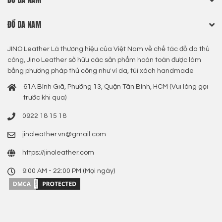
ĐỒ DA NAM
JINO Leather Là thương hiệu của Việt Nam về chế tác đồ da thủ
công, Jino Leather sở hữu các sản phẩm hoàn toàn được làm
bằng phương pháp thủ công như ví da, túi xách handmade
61A Bình Giã, Phường 13, Quận Tân Bình, HCM (Vui lòng gọi
trước khi qua)
0922 18 15 18
jinoleather.vn@gmail.com
https://jinoleather.com
9:00 AM - 22:00 PM (Mọi ngày)