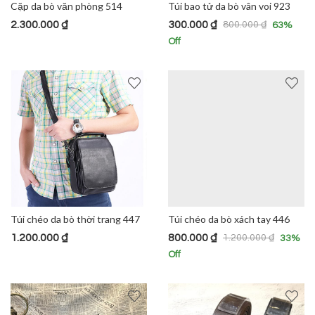
Cặp da bò văn phòng 514
Túi bao tử da bò vân voi 923
2.300.000
₫
300.000
₫
800.000
₫
63
%
Off
Túi chéo da bò thời trang 447
Túi chéo da bò xách tay 446
1.200.000
₫
800.000
₫
1.200.000
₫
33
%
Off