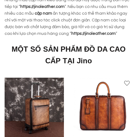
tiếp tại “
https://jinoleather.com
”. Nếu bạn có nhu cầu mua thêm
nhiều các mẫu
cặp nam
ấn tượng khác có thể tham khảo ngay
chỉ với một vài thao tác click chuột đơn giản. Cặp nam các loại
được bán với chất lượng đảm bảo, giá tốt và có giá trị sử dụng
cao khi lựa chọn mua hàng cùng “
https://jinoleather.com
”
MỘT SỐ SẢN PHẨM
ĐỒ DA
CAO
CẤP TẠI Jino