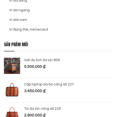
Ví da đứng
Ví da ngang
Ví dài nam
Ví đựng thẻ, namecard
SẢN PHẨM MỚI
Vali du lịch da xịn 606
5.500.000
₫
Cặp laptop da bò công sở 227
3.450.000
₫
Túi da xịn công sở 226
2.900.000
₫