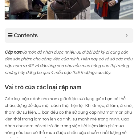
Contents
Cặp nam
là món đồ nhận được nhiều ưu ái bởi bất kỳ ai cũng cần
đến sản phẩm cho công việc của mình. Hiện nay có vô số các mẫu
cặp nam ra đời và đáp ứng cho nhu cầu mua hàng của thị trường
nhưng hãy đừng bỏ qua 4 mẫu cặp thời thượng sau đây.
Vai trò của các loại cặp nam
Các loại cặp dành cho nam giới được sử dụng giúp bạn có thể
chứa, đựng đồ đạc một cách thật tiện lợi. Khi đi học, đi làm, đi chơi,
tham dự sự kiện, … bạn đều có thể sử dụng cặp như một món phụ
kiện thời trang làm tôn lên cá tính, sự mạnh mẽ trong mình. Cặp
dành cho nam có vai trò lớn trong việc tiết kiệm kinh phí mua
hàng nếu bạn có thể mua được chiếc cặp chuẩn chất lượng về