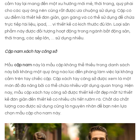
cầm tay lại mang đến một xu hướng mới mẻ, thời trang, quý phái
cho các quý ông nên cũng rất được ưa chuộng sử dụng. Cặp có
ưu điểm là thiết kế đơn giản, gọn gàng và có thể sử dụng để chứa
trực tiếp tài liệu, ipad, … vì thiết kế có kích thước đủ lớn. Loại sản
phẩm này được đối tượng hoạt động trong ngành bất động sản,
thời trang, các sếp lớn, … sử dụng nhiều.
Cặp nam xách tay công sở
Mẫu
cặp nam
này là mẫu cặp không thể thiếu trong danh sách
này bởi không một quý ông nào lúc đến phòng làm việc lại không
cầm trên tay chiếc cặp. Cặp xách tay công sở được xem là một
món đồ đa năng bởi có thể chứa nhiều vật dụng quan trọng. Hiện
nay, mẫu cặp xách tay công sở được thiết kế rất đẹp mắt từ thiết
kế đơn giản đến thiết kế có nhiều chi tiết rườm rà. Chất da chất
lượng cao được sử dụng cũng là nguyên nhân để bạn nên lựa
chọn mẫu cặp cho nam này.