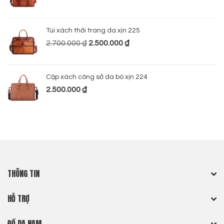
Túi xách thời trang da xịn 225
2.700.000
₫
2.500.000
₫
Cặp xách công sở da bò xịn 224
2.500.000
₫
THÔNG TIN
HỖ TRỢ
ĐỒ DA NAM