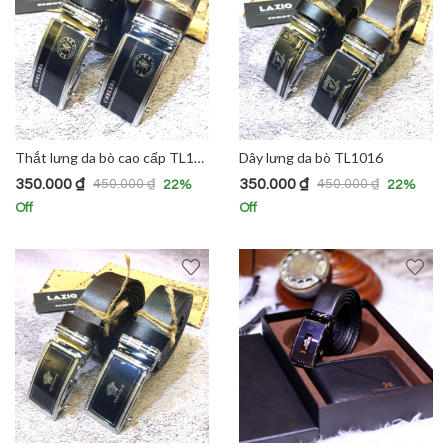
Thắt lưng da bò cao cấp TL1017
Dây lưng da bò TL1016
350.000
₫
350.000
₫
450.000
₫
450.000
₫
22
%
22
%
Off
Off