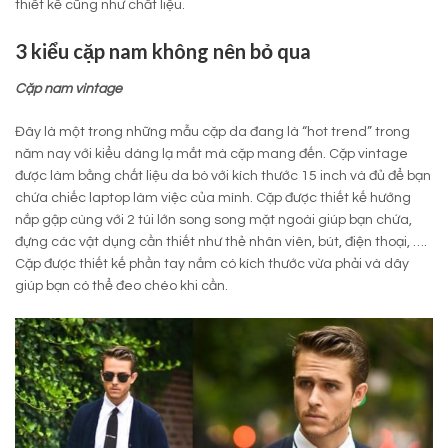
thiết kế cũng như chất liệu.
3 kiểu cặp nam không nên bỏ qua
Cặp nam vintage
Đây là một trong những mẫu cặp da đang là “hot trend” trong
năm nay với kiểu dáng lạ mắt mà cặp mang đến. Cặp vintage
được làm bằng chất liệu da bò với kích thước 15 inch và đủ để bạn
chứa chiếc laptop làm việc của mình. Cặp được thiết kế hướng
nắp gập cùng với 2 túi lớn song song mặt ngoài giúp bạn chứa,
đựng các vật dụng cần thiết như thẻ nhân viên, bút, điện thoại, ….
Cặp được thiết kế phần tay nắm có kích thước vừa phải và dây
giúp bạn có thể đeo chéo khi cần.