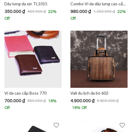
Dây lưng da xịn TL1015
Combo Ví da dây lưng cao cấp TL1017
350.000
₫
980.000
₫
450.000
₫
1.250.000
₫
22
%
22
%
Off
Off
Ví da cao cấp Boss 770
Vali du lịch da bò 602
700.000
₫
4.900.000
₫
850.000
₫
5.800.000
₫
18
%
Off
16
% Off