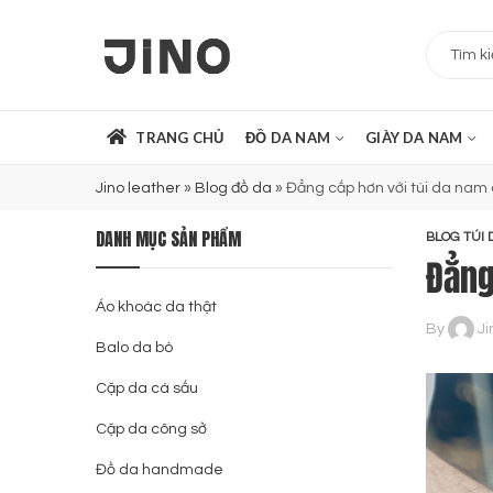
TRANG CHỦ
ĐỒ DA NAM
GIÀY DA NAM
Jino leather
»
Blog đồ da
»
Đẳng cấp hơn với túi da nam
DANH MỤC SẢN PHẨM
BLOG TÚI 
Đẳng
Áo khoác da thật
By
Ji
Balo da bò
Cặp da cá sấu
Cặp da công sở
Đồ da handmade