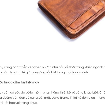
ày càng phát triển kéo theo những nhu cầu về thời trang khiến ngàn
a cầm tay tinh tế giúp quý ông nổi bật trong mọi hoàn cảnh.
u túi da cầm tay hiện nay
ay vân cá sấu da bò là một trong những thiết kế vô cùng khác biệt. Ch
 đường vân đen vô cùng bắt mắt, sang trọng. Thiết kế đơn giản nhưn
hi kết hợp với trang phục.