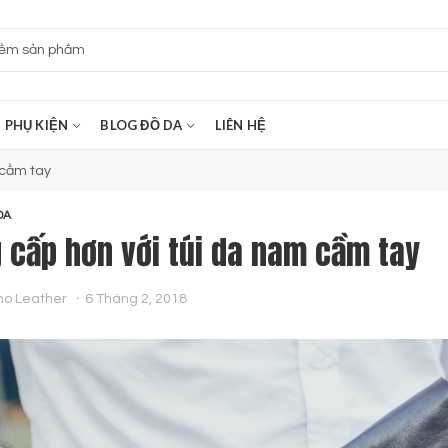
PHỤ KIỆN
BLOG ĐỒ DA
LIÊN HỆ
 cầm tay
DA
 cấp hơn với túi da nam cầm tay
no Leather
6 Tháng 2, 2018