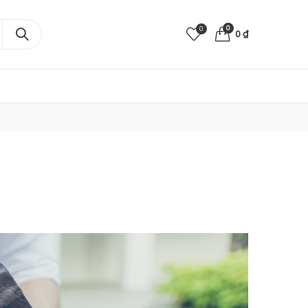
0
0
0
₫