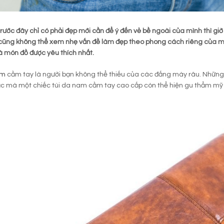
rước đây chỉ có phải đẹp mới cần để ý đến vẻ bề ngoài của mình thì giờ 
ũng không thể xem nhẹ vấn đề làm đẹp theo phong cách riêng của mìn
 món đồ được yêu thích nhất.
am
cầm tay là người bạn không thể thiếu của các đấng mày râu. Những
bạc mà một chiếc túi da nam cầm tay cao cấp còn thể hiện gu thẩm mỹ