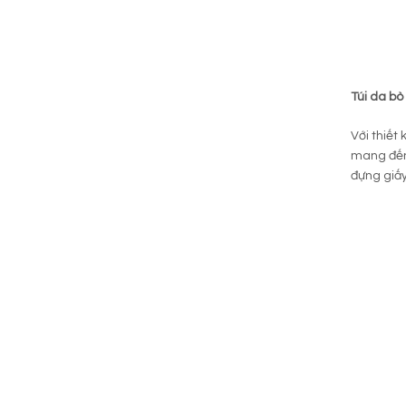
Túi da bò
Với thiết
mang đến 
đựng giấy