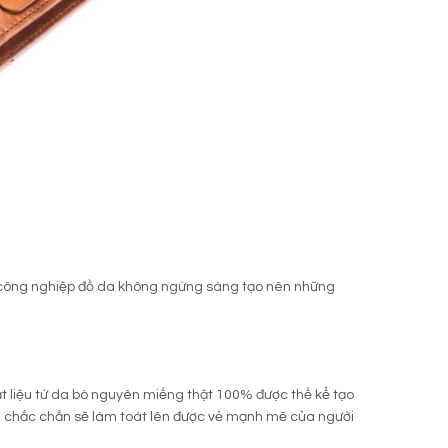
h công nghiệp đồ da không ngừng sáng tạo nên những
ất liệu từ da bò nguyên miếng thật 100% được thế kể tạo
g chắc chắn sẽ làm toát lên được vẻ mạnh mẽ của người