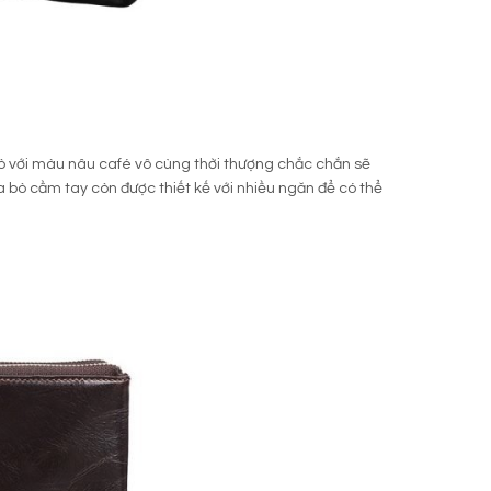
bò với màu nâu café vô cùng thời thượng chắc chắn sẽ
 bò cầm tay còn được thiết kế với nhiều ngăn để có thể