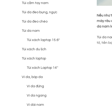
Túi cầm tay nam
Túi da đeo bụng, ngực
Nếu như t
mày râu c
Túi da đeo chéo
da nam là
Túi da nam
Túi da n
Túi xách laptop 15.6''
tờ, tiền 
Túi xách du lịch
Túi xách laptop
Túi xách Laptop 14''
Ví da, bóp da
Ví da đứng
Ví da ngang
Ví dài nam