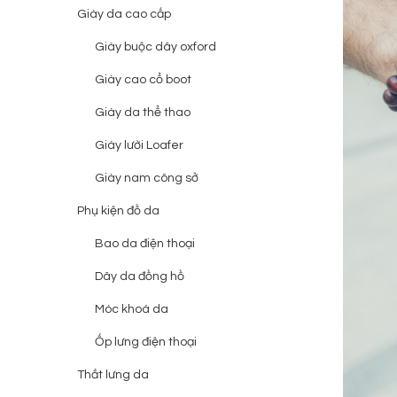
Giày da cao cấp
Giày buộc dây oxford
Giày cao cổ boot
Giày da thể thao
Giày lười Loafer
Giày nam công sở
Phụ kiện đồ da
Bao da điện thoại
Dây da đồng hồ
Móc khoá da
Ốp lưng điện thoại
Thắt lưng da