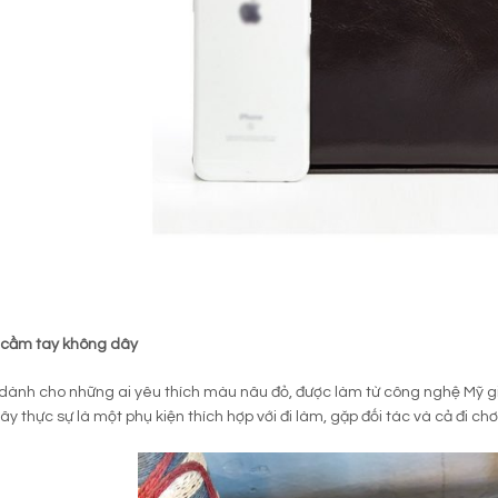
ò cầm tay không dây
 dành cho những ai yêu thích màu nâu đỏ, được làm từ công nghệ Mỹ gi
ây thực sự là một phụ kiện thích hợp với đi làm, gặp đối tác và cả đi chơi