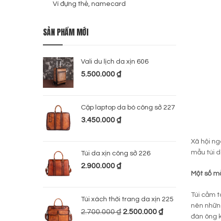
Ví đựng thẻ, namecard
SẢN PHẨM MỚI
Vali du lịch da xịn 606
5.500.000
₫
Cặp laptop da bò công sở 227
3.450.000
₫
Xã hội ng
mẫu túi d
Túi da xịn công sở 226
2.900.000
₫
Một số mẫ
Túi cầm t
Túi xách thời trang da xịn 225
nên những
2.700.000
₫
2.500.000
₫
đàn ông k