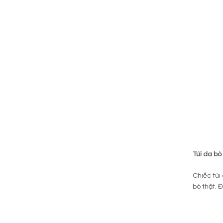
Túi da b
Chiếc túi
bò thật. Đ