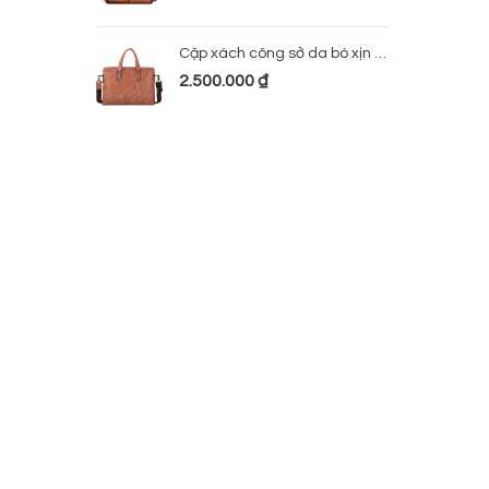
Cặp xách công sở da bò xịn 224
2.500.000
₫