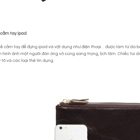
 cầm tay ipad
 kế cầm tay để đựng ipad và vật dụng như điện thoại… được làm từ da 
hình ảnh một người đàn ông vô cùng sang trọng, lịch lãm. Chiếc túi da
 tờ và các loại thẻ tín dụng.