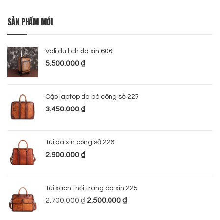
SẢN PHẨM MỚI
Vali du lịch da xịn 606
5.500.000
₫
Cặp laptop da bò công sở 227
3.450.000
₫
Túi da xịn công sở 226
2.900.000
₫
Túi xách thời trang da xịn 225
2.700.000
₫
2.500.000
₫