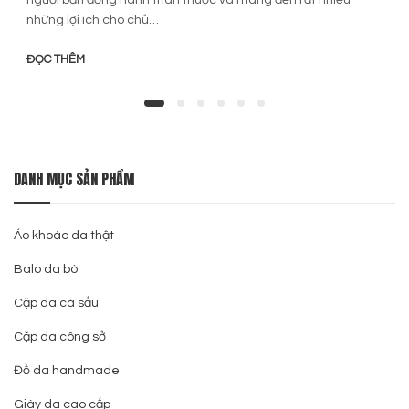
người bạn đồng hành thân thuộc và mang đến rất nhiều
những lợi ích cho chủ…
ĐỌC THÊM
DANH MỤC SẢN PHẨM
Áo khoác da thật
Balo da bò
Cặp da cá sấu
Cặp da công sở
Đồ da handmade
Giày da cao cấp