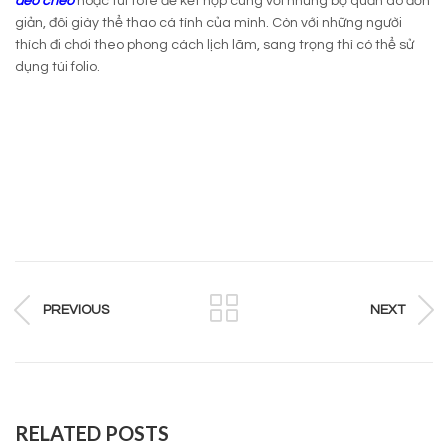
đeo chéo
hoặc túi tote để kết hợp cùng với những bộ quần áo đơn
giản, đôi giày thể thao cá tính của mình. Còn với những người
thích đi chơi theo phong cách lịch lãm, sang trọng thì có thể sử
dụng túi folio.
PREVIOUS
NEXT
RELATED POSTS