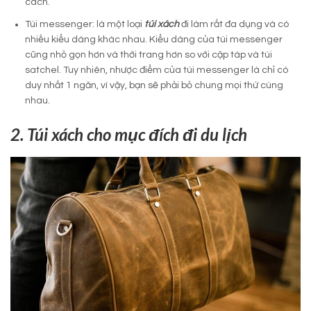
cách.
Túi messenger: là một loại
túi xách
đi làm rất đa dụng và có
nhiều kiểu dáng khác nhau. Kiểu dáng của túi messenger
cũng nhỏ gọn hơn và thời trang hơn so với cặp táp và túi
satchel. Tuy nhiên, nhược điểm của túi messenger là chỉ có
duy nhất 1 ngăn, vì vậy, bạn sẽ phải bỏ chung mọi thứ cùng
nhau.
2. Túi xách cho mục đích đi du lịch