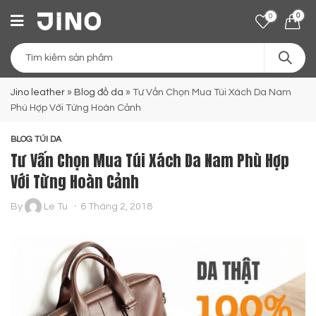
0
0
Jino leather
»
Blog đồ da
»
Tư Vấn Chọn Mua Túi Xách Da Nam
Phù Hợp Với Từng Hoàn Cảnh
BLOG TÚI DA
Tư Vấn Chọn Mua Túi Xách Da Nam Phù Hợp
Với Từng Hoàn Cảnh
By
Le Tu
6 Tháng 2, 2018