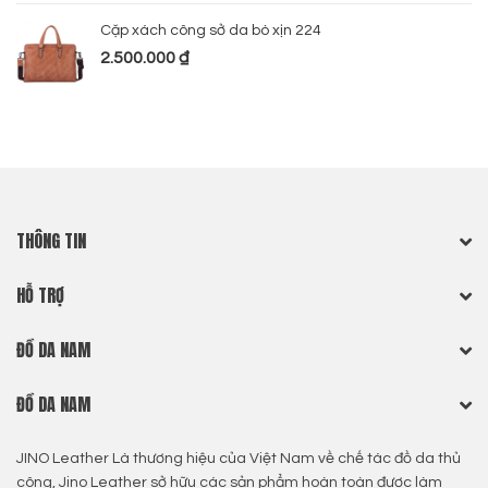
Cặp xách công sở da bò xịn 224
2.500.000
₫
THÔNG TIN
HỖ TRỢ
ĐỒ DA NAM
ĐỒ DA NAM
JINO Leather Là thương hiệu của Việt Nam về chế tác đồ da thủ
công, Jino Leather sở hữu các sản phẩm hoàn toàn được làm