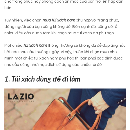
cho trang phục hay phong cách ăn mặc của bạn trở lên hấp dẫn
hơn.
Tuy nhiên, việc chọn
mua túi xách nam
phù hợp với trang phục,
dáng người của bạn cũng không dễ. Bên cạnh đó, cũng có rất
nhiều điều cần quan tâm khi chọn mua túi xách da phù hợp.
Một chiếc
túi xách nam
thông thường sẽ không đủ để đáp ứng hầu
hết các nhu cầu thường ngày. Vì vậy, trước khi chọn mua cho
mình một chiếc túi xách nam phù hợp thì bạn phải xác định được
nhu cầu cũng như mục đích sử dụng của chiếc túi đó.
1. Túi xách dùng để đi làm