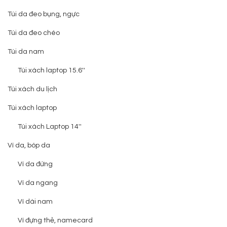
Túi da đeo bụng, ngực
Túi da đeo chéo
Túi da nam
Túi xách laptop 15.6''
Túi xách du lịch
Túi xách laptop
Túi xách Laptop 14''
Ví da, bóp da
Ví da đứng
Ví da ngang
Ví dài nam
Ví đựng thẻ, namecard