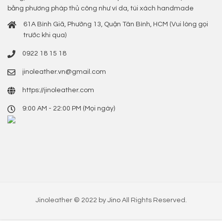
bằng phương pháp thủ công như ví da, túi xách handmade
61A Bình Giã, Phường 13, Quận Tân Bình, HCM (Vui lòng gọi
trước khi qua)
0922 18 15 18
jinoleather.vn@gmail.com
https://jinoleather.com
9:00 AM - 22:00 PM (Mọi ngày)
Jinoleather © 2022 by
Jino
All Rights Reserved.