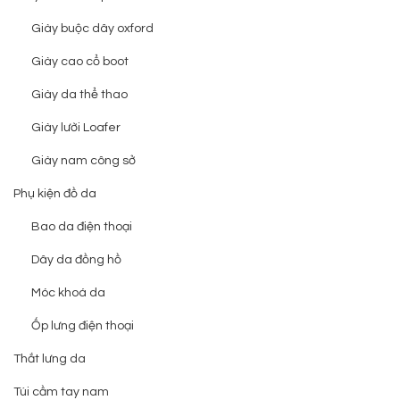
Giày buộc dây oxford
Giày cao cổ boot
Giày da thể thao
Giày lười Loafer
Giày nam công sở
Phụ kiện đồ da
Bao da điện thoại
Dây da đồng hồ
Móc khoá da
Ốp lưng điện thoại
Thắt lưng da
Túi cầm tay nam