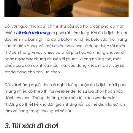
Đối với người thích du lịch thì nhu cầu của họ là cần phải có một
chiếc
túi xách thời trang
và phải rất tiện dụng. Khi đi du lịch thì cái
đầu tiên mà bạn nghĩ tới đó là balo, một chiếc balo vừa thời trang
vừa rất tiện dụng. Với một chiếc balo, bạn sẽ đựng được rất nhiều
thứ bên trong, vì vậy, chiếc balo rất phù hợp với những chuyến đi
ngắn ngày hay những chuyến đi phượt. Không những thế, một
chiếc balo còn có nhiều mẫu mã, kiểu dáng khác nhau vì vậy sẽ
rất đa dạng cho bạn lựa chọn.
Đối với những người thích đi nghỉ dưỡng hoặc đi du lịch mà ít phải
mang nhiều đồ theo thì túi weekender là sự lựa chọn hoàn hảo
dành cho bạn. Thông thường, các mẫu túi xách weekender
thường có thiết kế khá đơn giản nhưng vẫn cò thể đem lại sự lịch
lãm và sang trọng cho người sở hữu.
3. Túi xách đi chơi