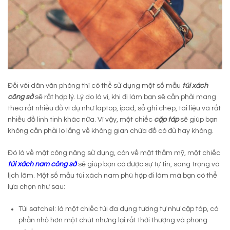
Đối với dân văn phòng thì có thể sử dụng một số mẫu
túi xách
công sở
sẽ rất hợp lý. Lý do là vì, khi đi làm bạn sẽ cần phải mang
theo rất nhiều đồ ví dụ như laptop, ipad, sổ ghi chép, tài liệu và rất
nhiều đồ linh tinh khác nữa. Vì vậy, một chiếc
cặp táp
sẽ giúp bạn
không cần phải lo lắng về không gian chứa đồ có đủ hay không.
Đó là về mặt công năng sử dụng, còn về mặt thẩm mỹ, một chiếc
túi xách nam công sở
sẽ giúp bạn có được sự tự tin, sang trọng và
lịch lãm. Một số mẫu túi xách nam phù hợp đi làm mà bạn có thể
lựa chọn như sau:
Túi satchel: là một chiếc túi đa dụng tương tự như cặp táp, có
phần nhỏ hơn một chút nhưng lại rất thời thượng và phong