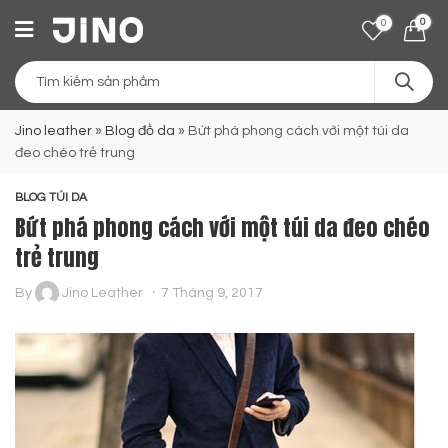
0
0
Jino leather
»
Blog đồ da
»
Bứt phá phong cách với một túi da
đeo chéo trẻ trung
BLOG TÚI DA
Bứt phá phong cách với một túi da đeo chéo
trẻ trung
By
Jino Leather
7 Tháng 9, 2017