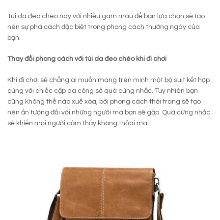
Túi da đeo chéo này với nhiều gam màu để bạn lựa chọn sẽ tạo
nên sự phá cách đặc biệt trong phong cách thường ngày của
bạn.
Thay đổi phong cách với túi da đeo chéo khi đi chơi
Khi đi chơi sẽ chẳng ai muốn mang trên mình một bộ suit kết hợp
cùng với chiếc cặp da công sở quá cứng nhắc. Tuy nhiên bạn
cũng không thể nào xuề xòa, bởi phong cách thời trang sẽ tạo
nên ấn tượng đối với những người mà bạn sẽ gặp. Quá cứng nhắc
sẽ khiến mọi người cảm thấy không thỏai mái.