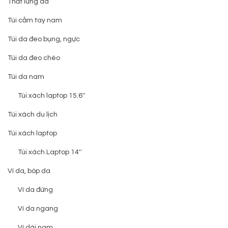
Thắt lưng da
Túi cầm tay nam
Túi da đeo bụng, ngực
Túi da đeo chéo
Túi da nam
Túi xách laptop 15.6''
Túi xách du lịch
Túi xách laptop
Túi xách Laptop 14''
Ví da, bóp da
Ví da đứng
Ví da ngang
Ví dài nam