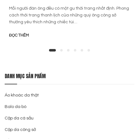
Mỗi người đàn ông đều có một gu thời trang nhất định. Phong
cách thời trang thanh lịch của những quý ông công sở
thường yêu thích những chiếc túi…
ĐỌC THÊM
DANH MỤC SẢN PHẨM
Áo khoác da thật
Balo da bò
Cặp da cá sấu
Cặp da công sở