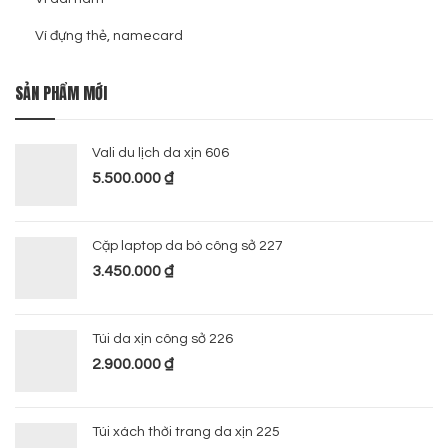
Ví đựng thẻ, namecard
SẢN PHẨM MỚI
Vali du lịch da xịn 606
5.500.000
₫
Cặp laptop da bò công sở 227
3.450.000
₫
Túi da xịn công sở 226
2.900.000
₫
Túi xách thời trang da xịn 225