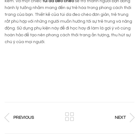
kèm. Và một chiếc
túi da đeo chéo
sẽ trở thành người bạn đồng
hành lý tưởng nhằm mang đến sự trẻ hóa trong phong cách thời
trang của bạn. Thiết kế của túi da đeo chéo đơn giản, trẻ trung
rất phù hợp với những người muốn hướng tới sự trẻ trung và năng
động. Sử dụng phụ kiện này để đi học hay đi làm là gợi ý vô cùng
hoàn hảo để tạo nên phong cách thời trang ấn tượng, thu hút sự
chú ý của mọi người.
PREVIOUS
NEXT