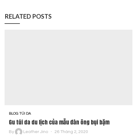
RELATED POSTS
BLOG TÚI DA
Gu túi da du lịch của mẫu đàn ông bụi bặm
By
Leather Jino
26 Tháng 2, 2020