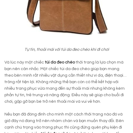
Tự tin, thoải mái với túi da đeo chéo khi đi chơi
Và lúc này một chiếc
túi da đeo chéo
thời trang là lựa chọn mà
bạn nên cân nhắc. Một chiếc túi da đeo chéo giúp bạn mang
theo bên mình rất nhiều vật dụng cần thiết như ví da, điện thoại…
trông rất tiện lợi. Không những thế bạn còn có thể kết hợp với
nhiều trang phục vừa mang đến sự thoải mái nhưng không kém
phần tự tin, trẻ trung và năng động. Điều này sẽ giúp cho buổi đi
chơi, gặp gỡ bạn bè trở nên thoải mái và vui vẻ hơn.
Nếu bạn đã đóng đinh cho mình một cách thời trang nào đó và
giờ đây nó đang trở nên nhàm chán và bạn muốn thay đổi. Bên
cạnh chú trọng vào trang phục thì cũng đừng quên phụ kiện đi