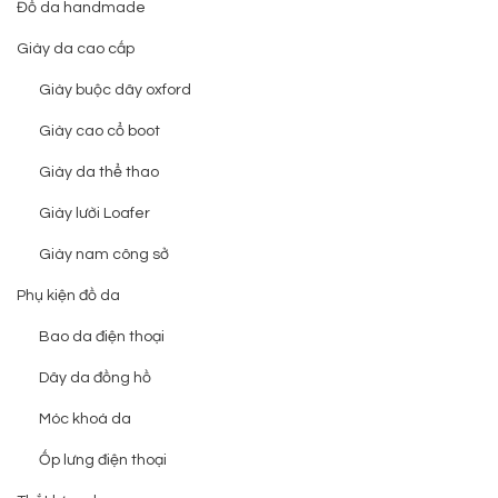
Đồ da handmade
Giày da cao cấp
Giày buộc dây oxford
Giày cao cổ boot
Giày da thể thao
Giày lười Loafer
Giày nam công sở
Phụ kiện đồ da
Bao da điện thoại
Dây da đồng hồ
Móc khoá da
Ốp lưng điện thoại