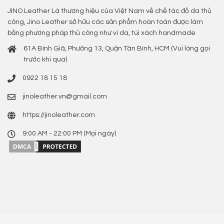
JINO Leather Là thương hiệu của Việt Nam về chế tác đồ da thủ
công, Jino Leather sở hữu các sản phẩm hoàn toàn được làm
bằng phương pháp thủ công như ví da, túi xách handmade
61A Bình Giã, Phường 13, Quận Tân Bình, HCM (Vui lòng gọi
trước khi qua)
0922 18 15 18
jinoleather.vn@gmail.com
https://jinoleather.com
9:00 AM - 22:00 PM (Mọi ngày)