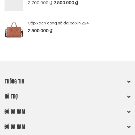
2.700.000
₫
2.500.000
₫
Cặp xách công sở da bò xịn 224
2.500.000
₫
THÔNG TIN
HỖ TRỢ
ĐỒ DA NAM
ĐỒ DA NAM