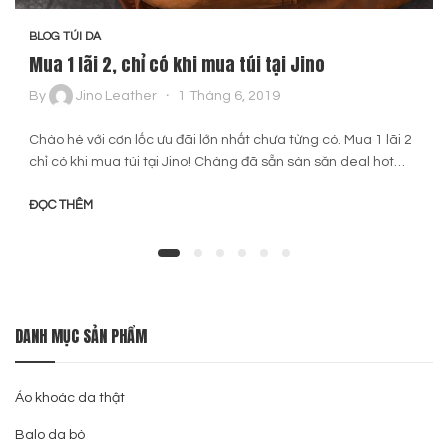
BLOG TÚI DA
Mua 1 lãi 2, chỉ có khi mua túi tại Jino
By
Jino Leather
1 Tháng 6, 2019
Chào hè với cơn lốc ưu đãi lớn nhất chưa từng có. Mua 1 lãi 2
chỉ có khi mua túi tại Jino! Chàng đã sẵn sàn săn deal hot…
ĐỌC THÊM
DANH MỤC SẢN PHẨM
Áo khoác da thật
Balo da bò