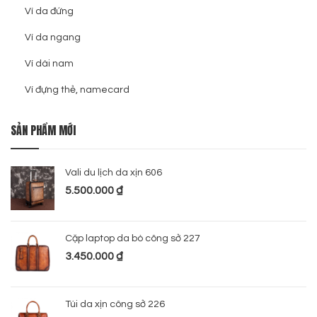
Ví da đứng
Ví da ngang
Ví dài nam
Ví đựng thẻ, namecard
SẢN PHẨM MỚI
Vali du lịch da xịn 606
5.500.000
₫
Cặp laptop da bò công sở 227
3.450.000
₫
Túi da xịn công sở 226