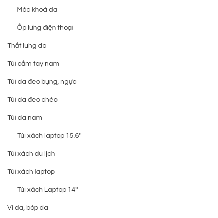
Móc khoá da
Ốp lưng điện thoại
Thắt lưng da
Túi cầm tay nam
Túi da đeo bụng, ngực
Túi da đeo chéo
Túi da nam
Túi xách laptop 15.6''
Túi xách du lịch
Túi xách laptop
Túi xách Laptop 14''
Ví da, bóp da