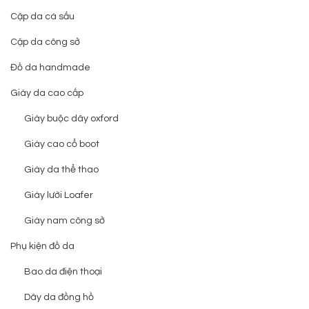
Cặp da cá sấu
Cặp da công sở
Đồ da handmade
Giày da cao cấp
Giày buộc dây oxford
Giày cao cổ boot
Giày da thể thao
Giày lười Loafer
Giày nam công sở
Phụ kiện đồ da
Bao da điện thoại
Dây da đồng hồ