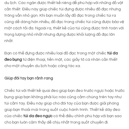
du lịch. Các ngăn được thiết kế riêng để phù hợp với những đồ vật
cần thiết. Điều này giúp chiếc túi đựng được nhiều đồ đạc nhưng
trông vẫn nhỏ gọn. Khi bạn muốn lấy đồ đạc trong chiếc túi ra
cũng dễ dàng hơn nhiều, đồ đạc trong chiếc túi cũng được bảo vệ
một cách tối đa. Ngoài ra, thiết kế của túi cũng được tính toán với
trọng lượng nhỏ nhất nhưng đựng được khối lượng đồ đạc lớn
nhất.
Bạn có thể đựng được nhiều loại đồ đạc trong một chiếc
túi da
đeo bụng
từ điện thoại, tiền mặt, các giấy tờ cá nhân cần thiết
cho một chuyến du lịch hoặc công tác xa.
Giúp đôi tay bạn rảnh rang
Chiếc túi với thiết kế quai đeo giúp bạn đeo trước ngực hoặc trước
bụng giúp bạn không phải lúc nào cũng cầm chúng trên tay như
túi cầm tay. Điều này giúp cho đôi tay của bạn được giải phóng
giúp bạn thoải mái trong suốt cuộc hành trình. Thiết kế dây đeo
của chiếc
túi da đeo ngực
có thể điều chỉnh phù hợp với bạn sao
cho bạn luôn cảm thấy dễ chịu nhất trong suốt chuyến đi.