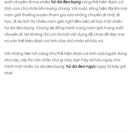
suốt chuyến đi mà chiếc
túi da đeo bụng
cũng thể hiện được cá
tính của chủ nhân khi mang chúng. Với cuộc sống hiện đại khi mà
nam giới thường xuyên tham gia vào những chuyến đi chơi, đi
học, đi du lịch thì nhiều nam giới nghĩ đến việc sở hữu một chiếc
túi da đeo bụng. Chúng sẽ đồng hành cùng nam giới trong suốt
chuyến đi. Nó không chỉ còn là một vật dụng để chứa đồ đạc mà
nó còn thể hiện được cá tính của chủ nhân sở hữu nó.
Với những tiện ích cũng như thể hiện được cá tính của người dùng
như vậy, vậy thì còn chần chừ gì nữa, bạn hãy sở hữu ngay cho
mình một chiếc túi da đeo bụng,
túi da đeo ngực
ngay từ bây giờ
nhé!