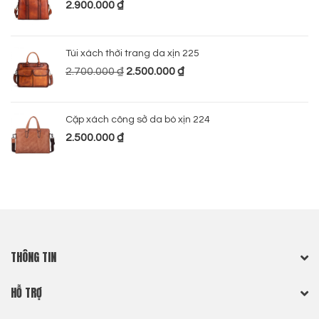
2.900.000
₫
Túi xách thời trang da xịn 225
2.700.000
₫
2.500.000
₫
Cặp xách công sở da bò xịn 224
2.500.000
₫
THÔNG TIN
HỖ TRỢ