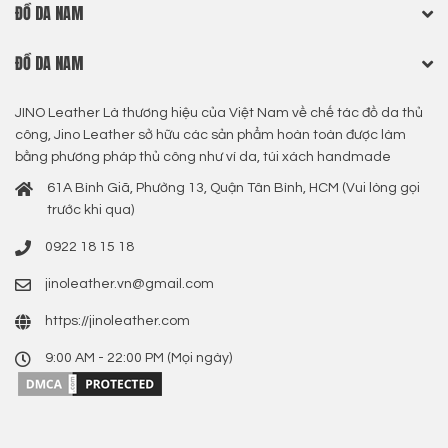
ĐỒ DA NAM
ĐỒ DA NAM
JINO Leather Là thương hiệu của Việt Nam về chế tác đồ da thủ
công, Jino Leather sở hữu các sản phẩm hoàn toàn được làm
bằng phương pháp thủ công như ví da, túi xách handmade
61A Bình Giã, Phường 13, Quận Tân Bình, HCM (Vui lòng gọi
trước khi qua)
0922 18 15 18
jinoleather.vn@gmail.com
https://jinoleather.com
9:00 AM - 22:00 PM (Mọi ngày)