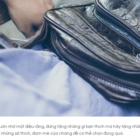
uôn nhớ một điều rằng, đừng tặng những gì bạn thích mà hãy tặng nhữ
 những sở thích, đam mê của chàng để có thể chọn đúng quà.