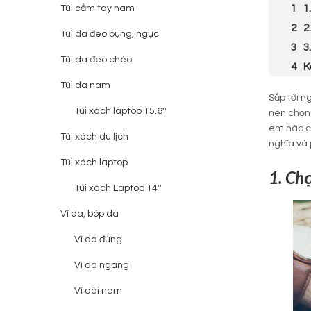
1
Túi cầm tay nam
2
Túi da đeo bụng, ngực
3
Túi da đeo chéo
K
Túi da nam
Sắp tới n
Túi xách laptop 15.6''
nên chọn
em nào c
Túi xách du lịch
nghĩa và 
Túi xách laptop
1. Chọ
Túi xách Laptop 14''
Ví da, bóp da
Ví da đứng
Ví da ngang
Ví dài nam