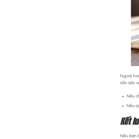
Ngoài hai
sắc sặc s
Nếu ch
Nếu qu
Kết lu
Nếu bạn b