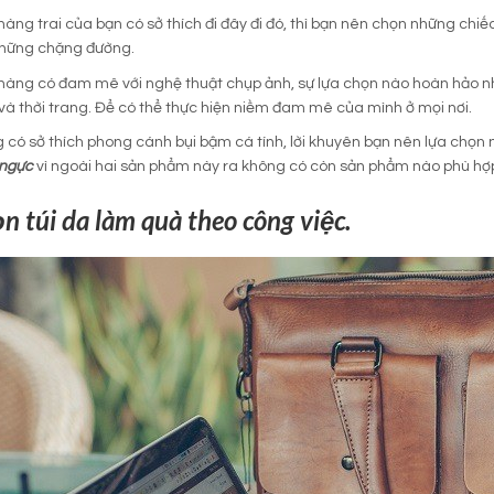
àng trai của bạn có sở thích đi đây đi đó, thì bạn nên chọn những chiế
những chặng đường.
hàng có đam mê với nghệ thuật chụp ảnh, sự lựa chọn nào hoàn hảo n
à thời trang. Để có thể thực hiện niềm đam mê của mình ở mọi nơi.
có sở thích phong cánh bụi bậm cá tính, lời khuyên bạn nên lựa chọn
 ngực
vì ngoài hai sản phẩm này ra không có còn sản phẩm nào phù hợ
n túi da làm quà theo công việc.