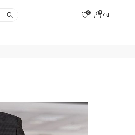
0
0
0
₫