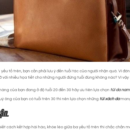
 yếu tố trên, bạn cần phải lưu ý đến tuổi tác của người nhận quà. Vì đ
ỡ với nhiều họa tiết cho những người đứng tuổi đúng không nào? Vì vậy
àng của bạn đang ở độ tuổi 20 đến 30 hãy ưu tiên lựa chọn
túi da nam
ý ông của bạn có tuổi trên 30 thì nên lựa chọn những
túi xách da
mang 
ận.
iết cách kết hợp hài hào, khóe léo giữa ba yếu tố trên thì chắc chắn 