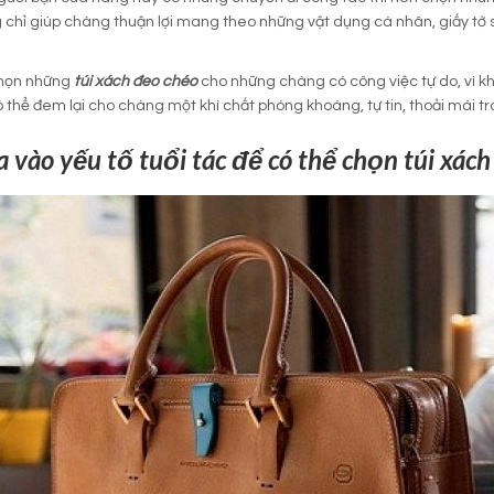
chỉ giúp chàng thuận lợi mang theo những vật dụng cá nhân, giấy tờ 
họn những
túi xách đeo chéo
cho những chàng có công việc tự do, vì 
 thể đem lại cho chàng một khí chất phóng khoáng, tự tin, thoải mái tr
 vào yếu tố tuổi tác để có thể chọn túi xách