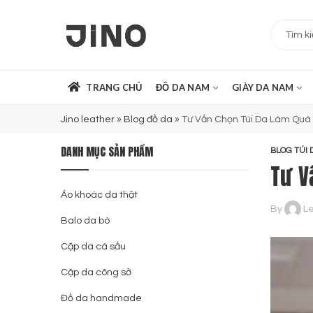
TRANG CHỦ
ĐỒ DA NAM
GIÀY DA NAM
Jino leather
»
Blog đồ da
»
Tư Vấn Chọn Túi Da Làm Qu
DANH MỤC SẢN PHẨM
BLOG TÚI 
Tư V
Áo khoác da thật
By
Le
Balo da bò
Cặp da cá sấu
Cặp da công sở
Đồ da handmade