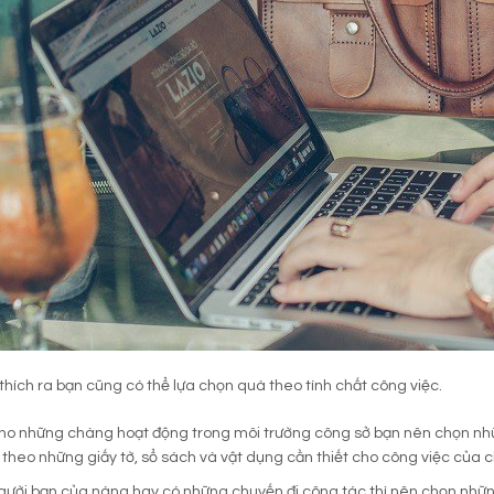
thích ra bạn cũng có thể lựa chọn quà theo tính chất công việc.
ho những chàng hoạt động trong môi trường công sở bạn nên chọn n
heo những giấy tờ, sổ sách và vật dụng cần thiết cho công việc của 
gười bạn của nàng hay có những chuyến đi công tác thì nên chọn nhữ