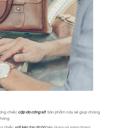
hững chiếc
cặp da công sở
. Sản phẩm này sẽ giúp chàng
chàng.
ng chiếc
vali kéo tay da bò
tiện dụng và sang trọng.