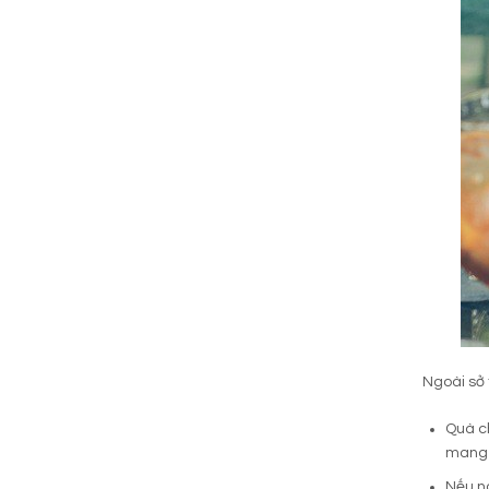
Ngoài sở 
Quà c
mang t
Nếu n