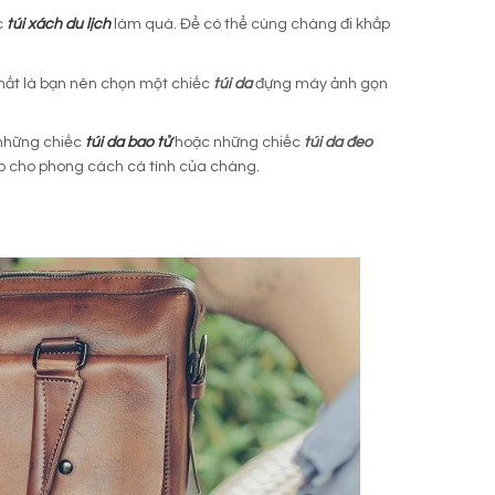
c
túi xách du lịch
làm quà. Để có thể cùng chàng đi khắp
hất là bạn nên chọn một chiếc
túi da
đựng máy ảnh gọn
 những chiếc
túi da bao tử
hoặc những chiếc
túi da đeo
p cho phong cách cá tính của chàng.