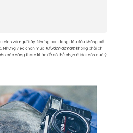
ủa mình với người ấy. Nhưng bạn đang đâu đầu không biết
c. Nhưng việc chọn mua
túi xách da nam
không phải chị
cho các nàng tham khảo để có thể chọn được món quà ý