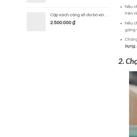
Nếu ch
trên 
Cặp xách công sở da bò xịn 224
2.500.000
₫
Nếu c
gàng v
Chàng 
bụng,
2. Chọ