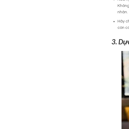
Không 
nhân.
Hãy c
còn có
3. Dựa