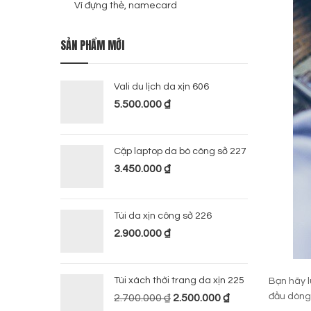
Ví đựng thẻ, namecard
SẢN PHẨM MỚI
Vali du lịch da xịn 606
5.500.000
₫
Cặp laptop da bò công sở 227
3.450.000
₫
Túi da xịn công sở 226
2.900.000
₫
Túi xách thời trang da xịn 225
Bạn hãy l
đầu dòng
2.700.000
₫
2.500.000
₫