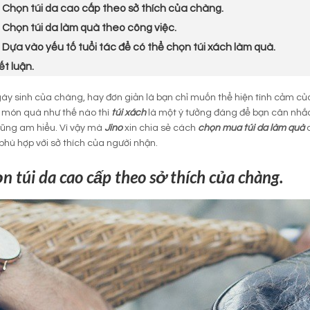
. Chọn túi da cao cấp theo sở thích của chàng.
. Chọn túi da làm quà theo công việc.
. Dựa vào yếu tố tuổi tác để có thể chọn túi xách làm quà.
ết luận.
gày sinh của chàng, hay đơn giản là bạn chỉ muốn thể hiện tình cảm c
 món quà như thế nào thì
túi xách
là một ý tưởng đáng để bạn cân nhắ
ũng am hiểu. Vì vậy mà
Jino
xin chia sẻ cách
chọn mua túi da làm quà
phù hợp với sở thích của người nhận.
n túi da cao cấp theo sở thích của chàng.