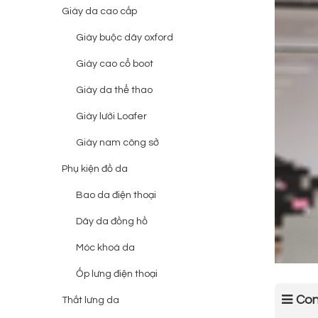
Giày da cao cấp
Giày buộc dây oxford
Giày cao cổ boot
Giày da thể thao
Giày lười Loafer
Giày nam công sở
Phụ kiện đồ da
Bao da điện thoại
Dây da đồng hồ
Móc khoá da
Ốp lưng điện thoại
Con
Thắt lưng da