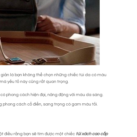
ơn giản là bạn không thể chọn những chiếc túi da có màu
 mà yếu tố này cũng rất quan trọng.
có phong cách hiện đại, năng động với màu da sáng.
phong cách cổ điển, sang trọng có gam màu tối.
một điều rằng bạn sẽ tìm được một chiếc
túi xách cao cấp