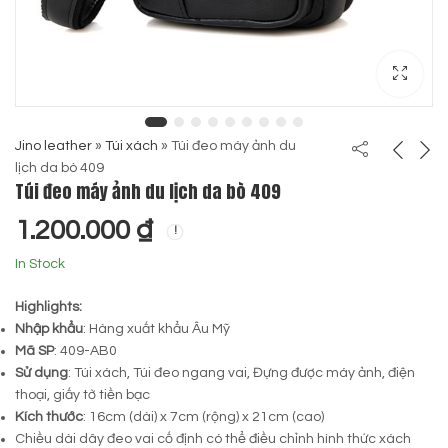
Jino leather
»
Túi xách
»
Túi đeo máy ảnh du
lịch da bò 409
Túi đeo máy ảnh du lịch da bò 409
1.200.000
₫
In Stock
Highlights:
Nhập khẩu
: Hàng xuất khẩu Âu Mỹ
Mã SP
: 409-AB0
Sử dụng
: Túi xách, Túi đeo ngang vai, Đựng được máy ảnh, điện
thoại, giấy tờ tiền bạc
Kích thước
: 16cm (dài) x 7cm (rộng) x 21cm (cao)
Chiều dài dây đeo vai cố định có thể điều chỉnh hình thức xách