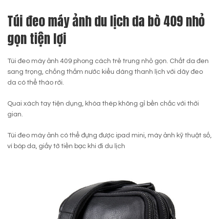
Túi đeo máy ảnh du lịch da bò 409 nhỏ
gọn tiện lợi
Túi đeo máy ảnh 409 phong cách trẻ trung nhỏ gọn. Chất da đen
sang trọng, chống thấm nước kiểu dáng thanh lịch với dây đeo
da có thể tháo rời.
Quai xách tay tiện dụng, khóa thép không gỉ bền chắc với thời
gian.
Túi đeo máy ảnh có thể đựng được ipad mini, máy ảnh kỹ thuật số,
ví bóp da, giấy tờ tiền bạc khi đi du lịch