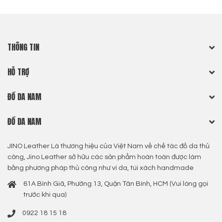
THÔNG TIN
HỖ TRỢ
ĐỒ DA NAM
ĐỒ DA NAM
JINO Leather Là thương hiệu của Việt Nam về chế tác đồ da thủ
công, Jino Leather sở hữu các sản phẩm hoàn toàn được làm
bằng phương pháp thủ công như ví da, túi xách handmade
61A Bình Giã, Phường 13, Quận Tân Bình, HCM (Vui lòng gọi
trước khi qua)
0922 18 15 18