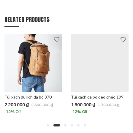
RELATED PRODUCTS
Túi xách du lịch da bò 370
Túi xách da bò đeo chéo 199
2.200.000
₫
1.500.000
₫
2.500.000
₫
1.700.000
₫
12
% Off
12
% Off