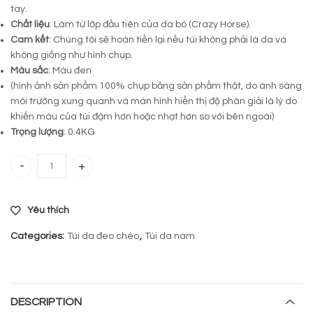
tay.
Chất liệu
: Làm từ lớp đầu tiên của da bò (Crazy Horse).
Cam kết
: Chúng tôi sẽ hoàn tiền lại nếu túi không phải là da và
không giống như hình chụp.
Màu sắc
: Màu đen
(hình ảnh sản phẩm 100% chụp bằng sản phẩm thật, do ánh sáng
môi trường xung quanh và màn hình hiển thị độ phân giải là lý do
khiến màu của túi đậm hơn hoặc nhạt hơn so với bên ngoài)
Trọng lượng
: 0.4KG
Túi đeo máy ảnh du lịch da bò 409 quantity
Yêu thích
Categories:
Túi da đeo chéo
,
Túi da nam
DESCRIPTION