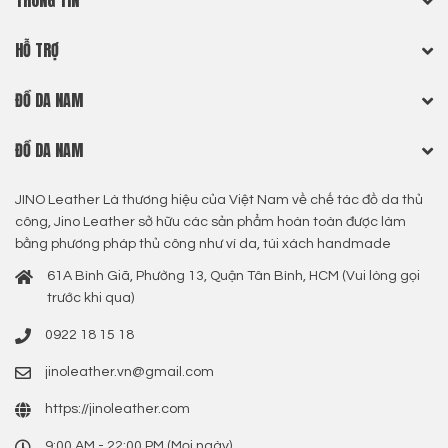
THÔNG TIN
HỖ TRỢ
ĐỒ DA NAM
ĐỒ DA NAM
JINO Leather Là thương hiệu của Việt Nam về chế tác đồ da thủ
công, Jino Leather sở hữu các sản phẩm hoàn toàn được làm
bằng phương pháp thủ công như ví da, túi xách handmade
61A Bình Giã, Phường 13, Quận Tân Bình, HCM (Vui lòng gọi
trước khi qua)
0922 18 15 18
jinoleather.vn@gmail.com
https://jinoleather.com
9:00 AM - 22:00 PM (Mọi ngày)