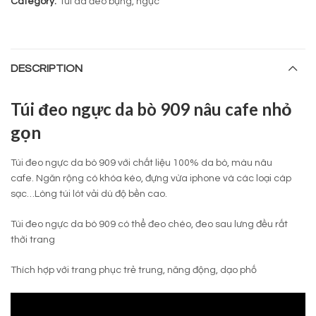
Category:
Túi da đeo bụng, ngực
DESCRIPTION
Túi đeo ngực da bò 909 nâu cafe nhỏ
gọn
Túi đeo ngực da bò 909 với chất liệu 100% da bò, màu nâu
cafe. Ngăn rộng có khóa kéo, đựng vừa iphone và các loại cáp
sạc…Lòng túi lót vải dù độ bền cao.
Túi đeo ngực da bò 909 có thể đeo chéo, đeo sau lưng đều rất
thời trang
Thích hợp với trang phục trẻ trung, năng động, dạo phố