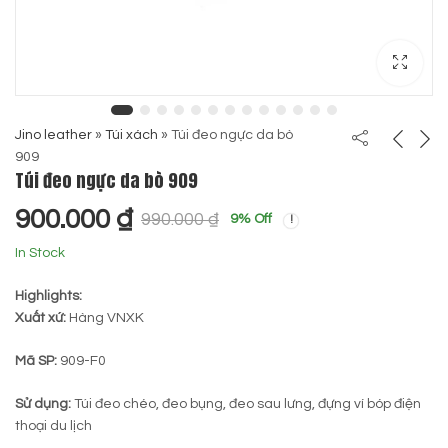
Jino leather
»
Túi xách
»
Túi đeo ngực da bò
909
Túi đeo ngực da bò 909
900.000
₫
990.000
₫
9
% Off
In Stock
Highlights:
Xuất xứ:
Hàng VNXK
Mã SP:
909-F0
Sử dụng:
Túi đeo chéo, đeo bụng, đeo sau lưng, đựng ví bóp điện
thoại du lịch