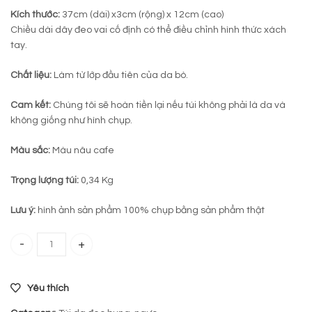
Kích thước:
37cm (dài) x3cm (rộng) x 12cm (cao)
Chiều dài dây đeo vai cố định có thể điều chỉnh hình thức xách
tay.
Chất liệu:
Làm từ lớp đầu tiên của da bò.
Cam kết:
Chúng tôi sẽ hoàn tiền lại nếu túi không phải là da và
không giống như hình chụp.
Màu sắc:
Màu nâu cafe
Trọng lượng túi:
0,34 Kg
Lưu ý:
hình ảnh sản phẩm 100% chụp bằng sản phẩm thật
Túi đeo ngực da bò 909 quantity
Yêu thích