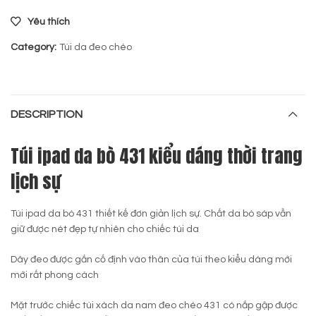
Yêu thích
Category:
Túi da đeo chéo
DESCRIPTION
Túi ipad da bò 431 kiểu dáng thời trang
lịch sự
Túi ipad da bò 431 thiết kế đơn giản lịch sự. Chất da bò sáp vẫn
giữ được nét đẹp tự nhiên cho chiếc túi da
Dây đeo được gắn cố định vào thân của túi theo kiểu dáng mới
mới rất phong cách
Mặt trước chiếc túi xách da nam đeo chéo 431 có nắp gập được