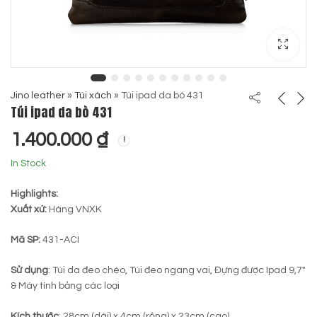
Jino leather
»
Túi xách
»
Túi ipad da bò 431
Túi ipad da bò 431
1.400.000
₫
In Stock
Highlights:
Xuất xứ:
Hàng VNXK
Mã SP:
431-ACI
Sử dụng
: Túi da đeo chéo, Túi đeo ngang vai, Đựng được Ipad 9,7″
& Máy tính bảng các loại
Kích thước
: 28cm (dài) x 4cm (rộng) x 23cm (cao)