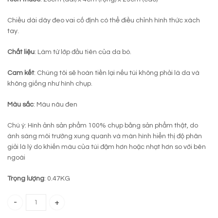
Chiều dài dây đeo vai cố định có thể điều chỉnh hình thức xách
tay.
Chất liệu
: Làm từ lớp đầu tiên của da bò.
Cam kết
: Chúng tôi sẽ hoàn tiền lại nếu túi không phải là da và
không giống như hình chụp.
Màu sắc
: Màu nâu đen
Chú ý: Hình ảnh sản phẩm 100% chụp bằng sản phẩm thật, do
ánh sáng môi trường xung quanh và màn hình hiển thị độ phân
giải là lý do khiến màu của túi đậm hơn hoặc nhạt hơn so với bên
ngoài
Trọng lượng
: 0.47KG
Túi ipad da bò 431 quantity