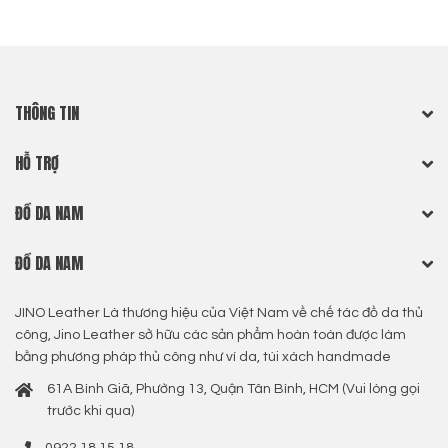
THÔNG TIN
HỖ TRỢ
ĐỒ DA NAM
ĐỒ DA NAM
JINO Leather Là thương hiệu của Việt Nam về chế tác đồ da thủ
công, Jino Leather sở hữu các sản phẩm hoàn toàn được làm
bằng phương pháp thủ công như ví da, túi xách handmade
61A Bình Giã, Phường 13, Quận Tân Bình, HCM (Vui lòng gọi
trước khi qua)
0922 18 15 18