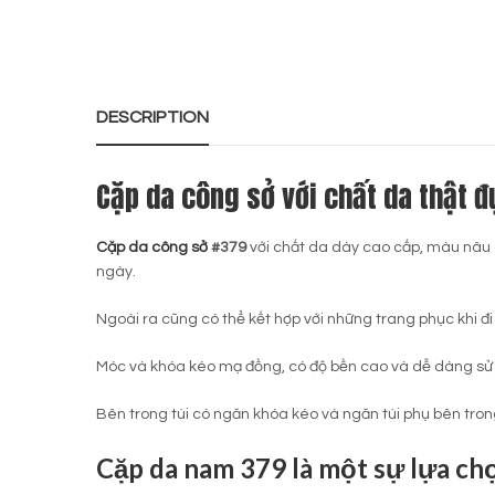
DESCRIPTION
Cặp da công sở với chất da thật 
Cặp da công sở
#379
với chất da dày cao cấp, màu nâu c
ngày.
Ngoài ra cũng có thể kết hợp với những trang phục khi đi 
Móc và khóa kéo mạ đồng, có độ bền cao và dễ dàng sử
Bên trong túi có ngăn khóa kéo và ngăn túi phụ bên trong (
Cặp da nam 379 là một sự lựa ch