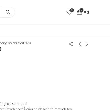
0
0
0
₫
công sở da thật 379
9
ộng) x 28cm (cao)
 túi xách có thể điều chỉnh hình thức xách tay.