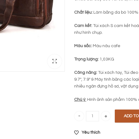
Chất liệu:
Làm bằng da bò 100%
Cam kết:
Túi xách S cam kết hoàn
như hình chụp.
Màu sắc:
Màu nâu cafe
Trọng lượng:
1,03KG
Công năng:
Túi xách tay, Túi đeo
9.7″, 7.9″ & Máy tính bảng các lo
nhiều ngăn đựng hồ sơ, vật dụng
Chú ý
:
Hình ảnh sản phẩm 100% 
ADD TO
Cặp da công sở da thật 379 quan
Yêu thích