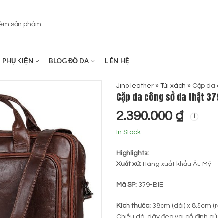
PHỤ KIỆN
BLOG ĐỒ DA
LIÊN HỆ
Jino leather
»
Túi xách
»
Cặp da 
Cặp da công sở da thật 37
2.390.000
₫
In Stock
Highlights:
Xuất xứ:
Hàng xuất khẩu Âu Mỹ
Mã SP:
379-BIE
Kích thước:
38cm (dài) x 8.5cm (r
Chiều dài dây đeo vai cố định của