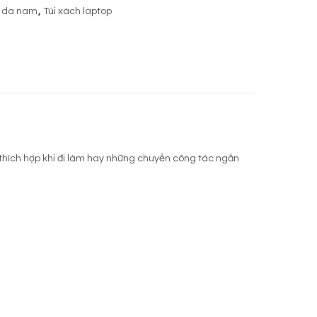
i da nam
,
Túi xách laptop
m thích hợp khi đi làm hay những chuyến công tác ngắn