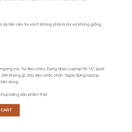
 lại tiền nếu túi xách không phải là da và không giống
 ngang vai, Túi đeo chéo, Đựng được Laptop tới 14″, Ipad
ại. Sắt không gỉ, dây đeo chắc chắn. Ngăn đựng laptop,
 tiện dụng
chụp bằng sản phẩm thật
 CART
tity