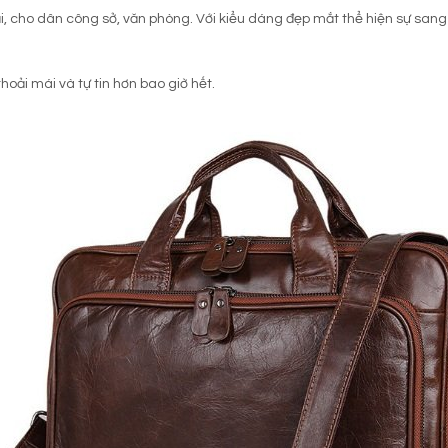
i, cho dân công sở, văn phòng. Với kiểu dáng đẹp mắt thể hiện sự san
oải mái và tự tin hơn bao giờ hết.