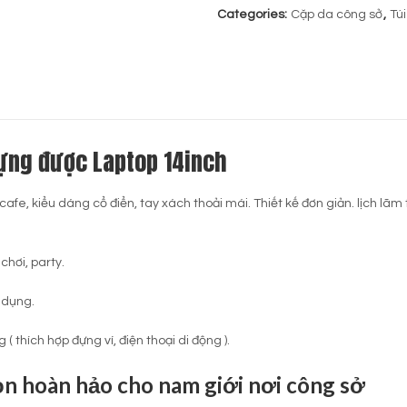
Categories:
Cặp da công sở
,
Tú
đựng được Laptop 14inch
afe, kiểu dáng cổ điển, tay xách thoải mái. Thiết kế đơn giản. lịch lã
chơi, party.
 dụng.
 thích hợp đựng ví, điện thoại di động ).
ọn hoàn hảo cho nam giới nơi công sở