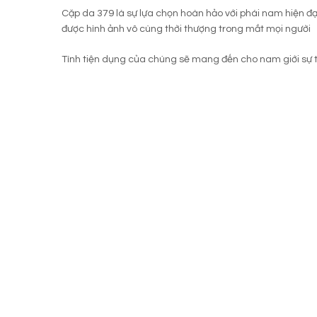
Cặp da 379 là sự lựa chọn hoàn hảo với phái nam hiện đạ
được hình ảnh vô cùng thời thượng trong mắt mọi người
Tính tiện dụng của chúng sẽ mang đến cho nam giới sự th