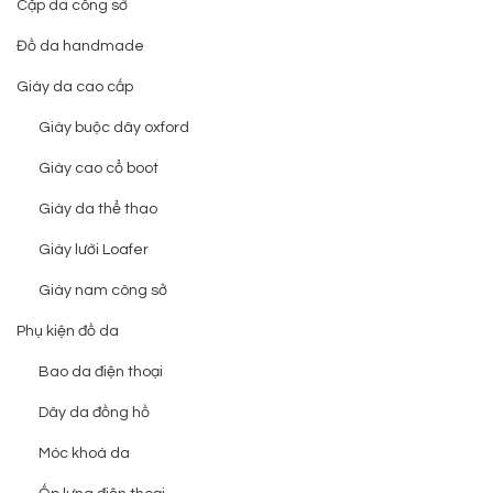
Cặp da công sở
Đồ da handmade
Giày da cao cấp
Giày buộc dây oxford
Giày cao cổ boot
Giày da thể thao
Giày lười Loafer
Giày nam công sở
Phụ kiện đồ da
Bao da điện thoại
Dây da đồng hồ
Móc khoá da