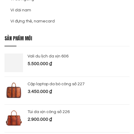
Ví dài nam
Ví đựng thẻ, namecard
SẢN PHẨM MỚI
Vali du lịch da xịn 606
5.500.000
₫
Cặp laptop da bò công sở 227
3.450.000
₫
Túi da xịn công sở 226
2.900.000
₫