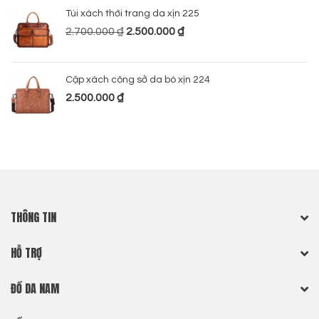
Túi xách thời trang da xịn 225
2.700.000
₫
2.500.000
₫
Cặp xách công sở da bò xịn 224
2.500.000
₫
THÔNG TIN
HỖ TRỢ
ĐỒ DA NAM