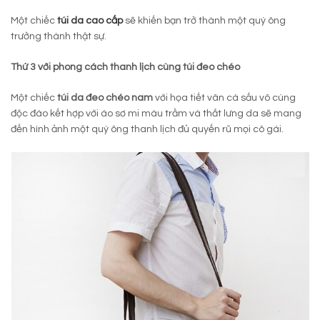
Một chiếc
túi da cao cấp
sẽ khiến bạn trở thành một quý ông
trưởng thành thật sự.
Thứ 3 với phong cách thanh lịch cùng túi đeo chéo
Một chiếc
túi da đeo chéo nam
với họa tiết vân cá sấu vô cùng
độc đáo kết hợp với áo sơ mi màu trầm và thắt lưng da sẽ mang
đến hình ảnh một quý ông thanh lịch đủ quyến rũ mọi cô gái.