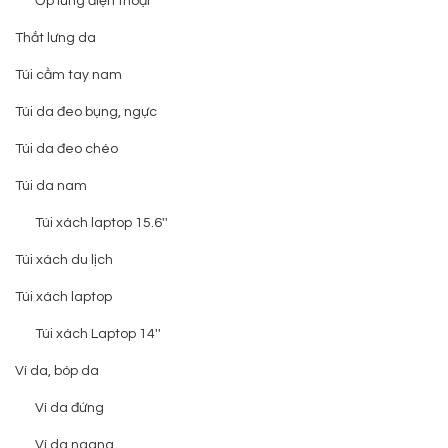
Ốp lưng điện thoại
Thắt lưng da
Túi cầm tay nam
Túi da đeo bụng, ngực
Túi da đeo chéo
Túi da nam
Túi xách laptop 15.6''
Túi xách du lịch
Túi xách laptop
Túi xách Laptop 14''
Ví da, bóp da
Ví da đứng
Ví da ngang