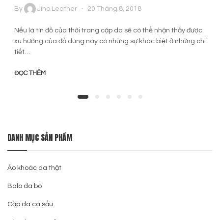
By
Jino Leather
20 Tháng 8, 2018
Nếu là tín đồ của thời trang cặp da sẽ có thể nhận thấy được
xu hướng của đồ dùng này có những sự khác biệt ở những chi
tiết…
ĐỌC THÊM
DANH MỤC SẢN PHẨM
Áo khoác da thật
Balo da bò
Cặp da cá sấu