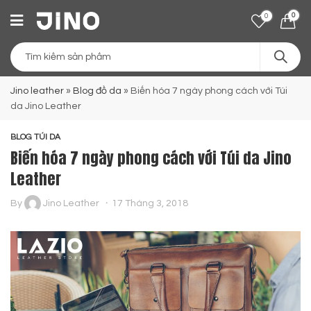
0
0
Jino leather
»
Blog đồ da
»
Biến hóa 7 ngày phong cách với Túi
da Jino Leather
BLOG TÚI DA
Biến hóa 7 ngày phong cách với Túi da Jino
Leather
By
Jino Leather
17 Tháng 3, 2018