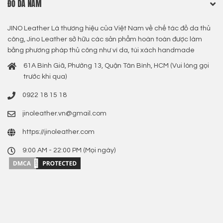
ĐỒ DA NAM
JINO Leather Là thương hiệu của Việt Nam về chế tác đồ da thủ
công, Jino Leather sở hữu các sản phẩm hoàn toàn được làm
bằng phương pháp thủ công như ví da, túi xách handmade
61A Bình Giã, Phường 13, Quận Tân Bình, HCM (Vui lòng gọi
trước khi qua)
0922 18 15 18
jinoleather.vn@gmail.com
https://jinoleather.com
9:00 AM - 22:00 PM (Mọi ngày)