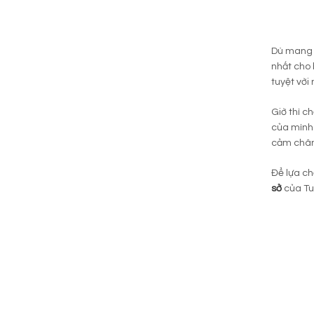
Dù mang b
nhất cho 
tuyệt vời
Giờ thì c
của mình 
cảm chân 
Để lựa c
sở
của Tu