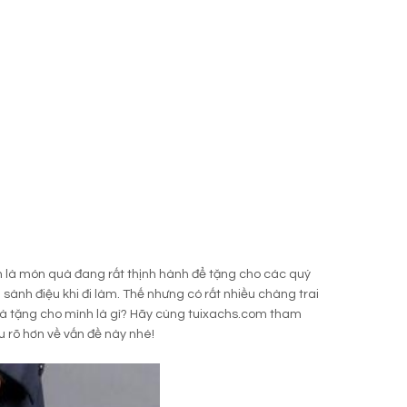
nh là món quà đang rất thịnh hành để tặng cho các quý
 sành điệu khi đi làm. Thế nhưng có rất nhiều chàng trai
à tặng cho mình là gì? Hãy cùng tuixachs.com tham
u rõ hơn về vấn đề này nhé!