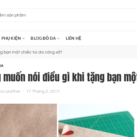
PHỤ KIỆN
BLOG ĐỒ DA
LIÊN HỆ
ng bạn một chiếc túi da công sở?
DA
 muốn nói điều gì khi tặng bạn mộ
no Leather
17 Tháng 2, 2017