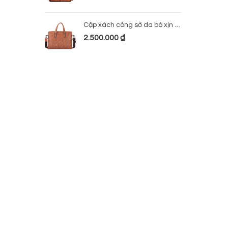
Cặp xách công sở da bò xịn 224
2.500.000
₫