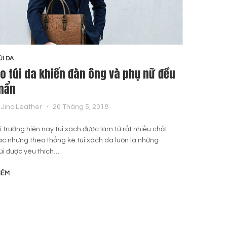
ÚI DA
BLOG T
ao túi da khiến đàn ông và phụ nữ đều
Bí q
mẩn
By
Jino Leather
20 Tháng 5, 2018
Nhiều 
nó thư
ị trường hiện nay túi xách được làm từ rất nhiều chất
lắng b
hác nhưng theo thống kê túi xách da luôn là những
túi được yêu thích…
ĐỌC T
HÊM