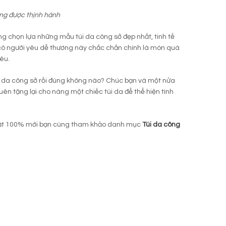
ang được thịnh hành
ng chọn lựa những mẫu túi da công sở đẹp nhất, tinh tế
i cô người yêu dễ thương này chắc chắn chính là món quà
iêu.
úi da công sở rồi đúng không nào? Chúc bạn và một nửa
n tặng lại cho nàng một chiếc túi da để thể hiện tình
 thật 100% mời bạn cùng tham khảo danh mục
Túi da công