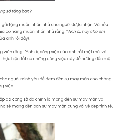
ông sở tặng bạn?
 gửi tặng muốn nhắn nhủ cho người được nhận. Và nếu
hĩa cô nàng muốn nhắn nhủ rằng: “
Anh ơi, hãy cho em
a anh rồi đấy).
 viên rằng: “Anh ơi, công việc của anh rất mệt mỏi và
h thực hiện tất cả những công việc này để hướng đến một
ở cho người mình yêu để đem đến sự may mắn cho chàng
g việc.
ặp da công sở
đó chính là mong đến sự may mắn và
, nó sẽ mang đến bạn sự may mắn cùng với vẻ đẹp tinh tế,