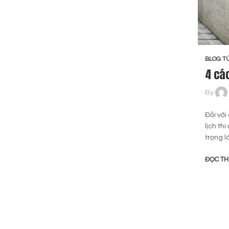
BLOG TÚ
4 các
By
Đối với
lịch th
trọng 
ĐỌC T