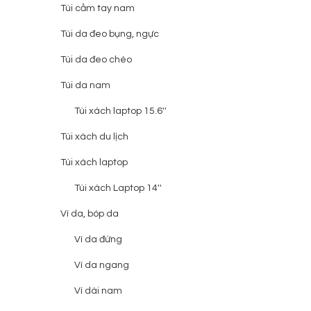
Túi cầm tay nam
Túi da đeo bụng, ngực
Túi da đeo chéo
Túi da nam
Túi xách laptop 15.6''
Túi xách du lịch
Túi xách laptop
Túi xách Laptop 14''
Ví da, bóp da
Ví da đứng
Ví da ngang
Ví dài nam