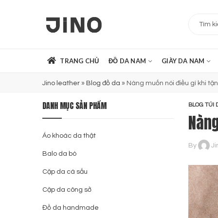
TRANG CHỦ
ĐỒ DA NAM
GIÀY DA NAM
Jino leather
»
Blog đồ da
»
Nàng muốn nói điều gì khi tặ
DANH MỤC SẢN PHẨM
BLOG TÚI 
Nàng
Áo khoác da thật
By
Ji
Balo da bò
Cặp da cá sấu
Cặp da công sở
Đồ da handmade