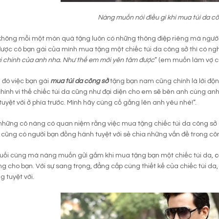
Nàng muốn nói điều gì khi mua túi da c
 không mỗi một món quà tặng luôn có những thông điệp riêng mà người
ược cô bạn gái của mình mua tặng một chiếc túi da công sở thì có ng
ài chính của anh nha. Như thế em mới yên tâm được
” (em muốn làm vợ củ
 đó việc bạn gái
mua túi da công sở
tặng bạn nam cũng chính là lời động
chính vì thế chiếc túi da cũng như đại diện cho em sẽ bên anh cùng an
 tuyệt vời ở phía trước. Mình hãy cùng cố gắng lên anh yêu nhé!”.
những cô nàng có quan niệm rằng việc mua tặng chiếc túi da công s
o cũng có người bạn đồng hành tuyệt vời sẻ chia những vấn đề trong côn
cuối cùng mà nàng muốn gửi gắm khi mua tặng bạn một chiếc túi da,
c
g cho bạn. Với sự sang trọng, đẳng cấp cùng thiết kế của chiếc túi da
g tuyệt vời.