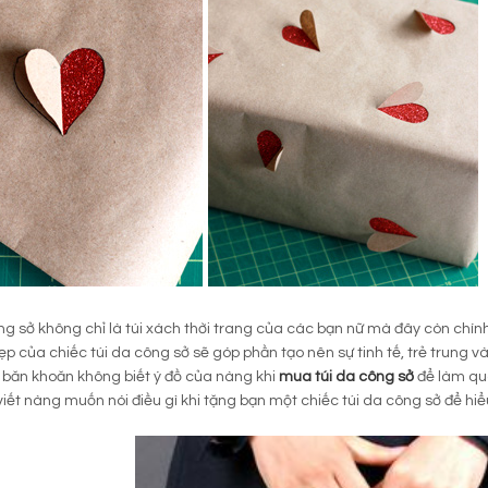
ng sở không chỉ là túi xách thời trang của các bạn nữ mà đây còn chí
ẹp của chiếc túi da công sở sẽ góp phần tạo nên sự tinh tế, trẻ trung và
băn khoăn không biết ý đồ của nàng khi
mua túi da công sở
để làm qu
viết nàng muốn nói điều gì khi tặng bạn một chiếc túi da công sở để hiể