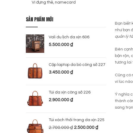
Ví đựng thẻ, namecard
SẢN PHẨM MỚI
Bạn biết
như bạn đ
quản lý t
Vali du lịch da xịn 606
5.500.000
₫
Bên cạnh
bận rộn, 
tương lai
Cặp laptop da bò công sở 227
3.450.000
₫
Cũng có 
vì lúc nà
Túi da xịn công sở 226
Ý nghĩa 
2.900.000
₫
thành côn
sang trọn
Túi xách thời trang da xịn 225
2.700.000
₫
2.500.000
₫