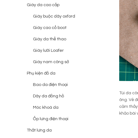
Giày da cao cấp
Giày buộc dây oxford
Giày cao cổ boot
Giày da thể thao
Giày lười Loafer
Giày nam công sở
Phụ kiện đồ da
Bao da điện thoại
Túi da cô
Dây da đồng hồ
ông. Vẻ đ
cảm thấy 
Móc khoá da
khảo bài 
Ốp lưng điện thoại
Thắt lưng da