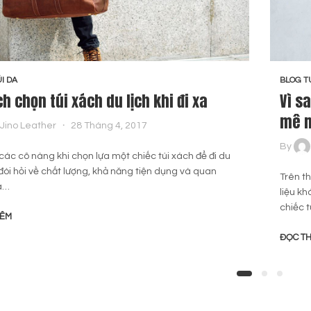
I DA
BLOG T
h chọn túi xách du lịch khi đi xa
Vì s
mê 
Jino Leather
28 Tháng 4, 2017
By
 các cô nàng khi chọn lựa một chiếc túi xách để đi du
ì đòi hỏi về chất lượng, khả năng tiện dụng và quan
Trên th
là…
liệu k
chiếc 
HÊM
ĐỌC T