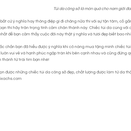
Túi da công sở là món quà cho nam giới đ
ất cứ ý nghĩa hay thông điệp gì đi chăng nữa thì với sự tận tâm, cố gắ
bạn thì hãy trân trọng tình cảm chân thành này. Chiếc túi da cùng vớ
 nhất để bạn cảm thấy cuộc đời này thật ý nghĩa và tươi đẹp biết bao nh
hắc chắn bạn đã hiểu được ý nghĩa khi cô nàng mua tặng mình chiếc t
luôn vui vẻ và hạnh phúc ngập tràn khi bên cạnh nhau và cũng đừng quê
thành từ trái tim bạn nhé!
họn được những chiếc túi da công sở đẹp, chất lượng được làm từ da
ixachs.com