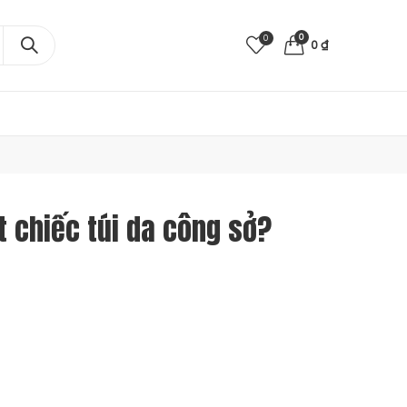
0
0
0
₫
t chiếc túi da công sở?