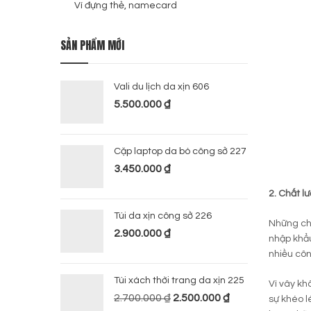
Ví đựng thẻ, namecard
SẢN PHẨM MỚI
Vali du lịch da xịn 606
5.500.000
₫
Cặp laptop da bò công sở 227
3.450.000
₫
2. Chất l
Túi da xịn công sở 226
Những chi
2.900.000
₫
nhập khẩu
nhiều côn
Túi xách thời trang da xịn 225
Vì vây kh
2.700.000
₫
2.500.000
₫
sự khéo l