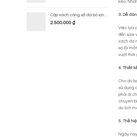
kéo. Nhữn
3. Dễ dàn
Cặp xách công sở da bò xịn 224
2.500.000
₫
Việc lựa
đến size 
xách da n
sợ lỗi mố
vượt thời
4. Thiết 
Cho dù bạ
sử dụng c
phải di c
chuyên bi
du lịch m
5. Thể hiệ
Ngày nay 