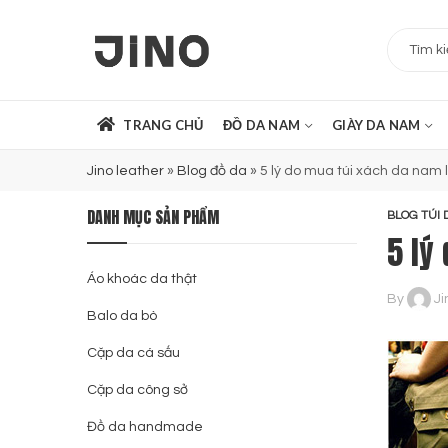
TRANG CHỦ
ĐỒ DA NAM
GIÀY DA NAM
Jino leather
»
Blog đồ da
»
5 lý do mua túi xách da nam 
DANH MỤC SẢN PHẨM
BLOG TÚI 
5 lý
Áo khoác da thật
By
Ji
Balo da bò
Cặp da cá sấu
Cặp da công sở
Đồ da handmade