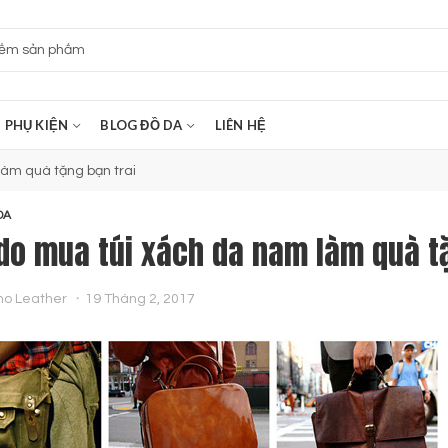
PHỤ KIỆN
BLOG ĐỒ DA
LIÊN HỆ
làm quà tặng bạn trai
DA
 do mua túi xách da nam làm quà tặ
no Leather
19 Tháng 2, 2017