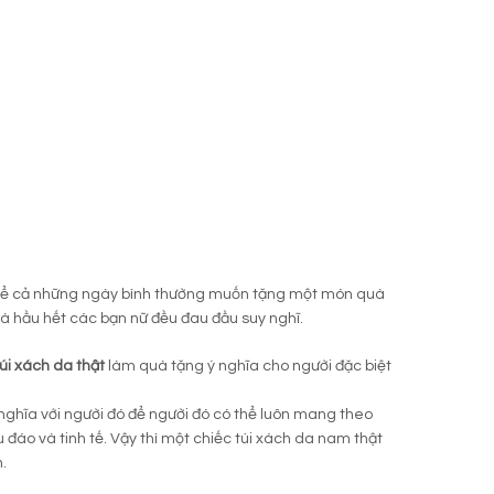
y kể cả những ngày bình thường muốn tặng một món quà
 mà hầu hết các bạn nữ đều đau đầu suy nghĩ.
túi xách da thật
làm quà tặng ý nghĩa cho người đặc biệt
 nghĩa với người đó để người đó có thể luôn mang theo
 đáo và tinh tế. Vậy thì một chiếc túi xách da nam thật
.