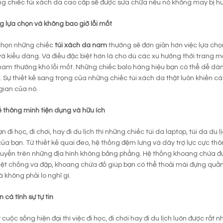
g chiếc túi xách da cao cấp sẽ được sửa chữa nếu nó không may bị hư h
g lựa chọn và không bao giờ lỗi mốt
 chọn những chiếc
túi xách da nam
thường sẽ đơn giản hơn việc lựa chọ
và kiểu dáng. Và điều đặc biệt hơn là cho dù các xu hướng thời trang 
am thường khó lỗi mốt. Những chiếc balo hàng hiệu bạn có thể dễ dà
t. Sự thiết kế sang trọng của những chiếc túi xách da thật luôn khiến các
 gian của nó.
kế thông minh tiện dụng và hữu ích
n đi học, đi chơi, hay đi du lịch thì những chiếc túi da laptop, túi da 
ủa bạn. Từ thiết kế quai đeo, hệ thống đệm lưng và dây trợ lực cực t
huyển trên những địa hình không bằng phẳng. Hệ thống khoang chứa đư
ệt chống va đập, khoang chứa đồ giúp bạn có thể thoải mái đựng quần 
à không phải lo nghĩ gì.
n cá tính sự tự tin
cuộc sống hiện đại thì việc đi học, đi chơi hay đi du lịch luôn được rất 