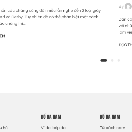
By
ắn các chàng cũng đã nhiều lần nghe đến 2 loại giày
rd và Derby. Tuy nhiên để có thể phân biệt một cách
Dân cô
xác chúng thì…
với nhữ
làm vi
HÊM
ĐỌC T
ĐỒ DA NAM
ĐỒ DA NAM
u hỏi
Ví da, bóp da
Túi xách nam