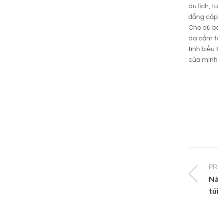
du lịch, 
đẳng cấp
Cho dù bạ
da cầm ta
tính biểu
của mình
PR
Nà
tú