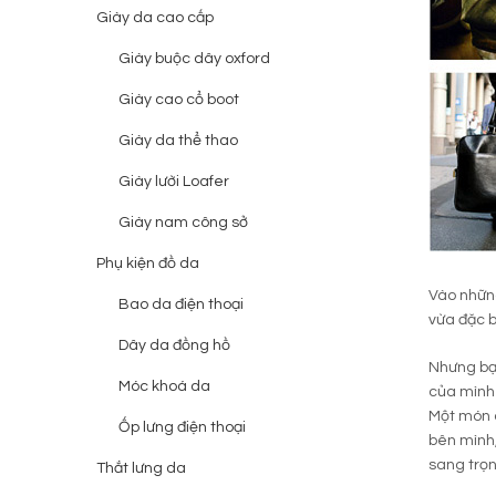
Giày da cao cấp
Giày buộc dây oxford
Giày cao cổ boot
Giày da thể thao
Giày lười Loafer
Giày nam công sở
Phụ kiện đồ da
Vào những
Bao da điện thoại
vừa đặc b
Dây da đồng hồ
Nhưng bạn
Móc khoá da
của mình
Một món q
Ốp lưng điện thoại
bên mình,
sang trọn
Thắt lưng da