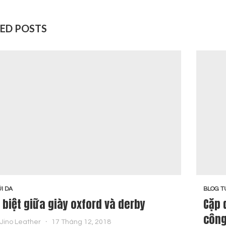
ED POSTS
I DA
BLOG T
 biệt giữa giày oxford và derby
Cặp 
công
Jino Leather
17 Tháng 12, 2018