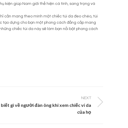
hụ kiện giúp Nam giới thể hiện cá tính, sang trọng và
hỉ cần mang theo mình một chiếc túi da đeo chéo, túi
p tức tạo dựng cho bạn một phong cách đẳng cấp mang
n những chiếc túi da này sẽ làm bạn nổi bật phong cách
NEXT
biết gì về người đàn ông khi xem chiếc ví da
của họ