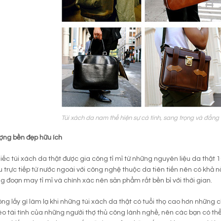
Túi xách da nam thể hiện sự cá tính, sang trọng và đẳng
ượng bền đẹp hữu ích
ếc túi xách da thật được gia công tỉ mỉ từ những nguyên liệu da thật 
 trực tiếp từ nước ngoài với công nghệ thuộc da tiên tiến nên có khả
g đoạn may tỉ mỉ và chính xác nên sản phẩm rất bền bỉ với thời gian.
ông lấy gì làm lạ khi những túi xách da thật có tuổi thọ cao hơn những
éo tài tình của những người thợ thủ công lành nghề, nên các bạn có t