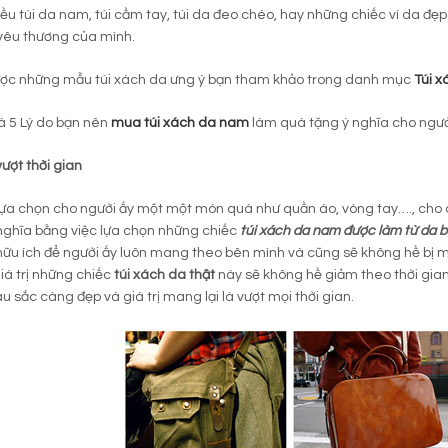
iều túi da nam, túi cầm tay, túi da đeo chéo, hay những chiếc ví da đẹp
yêu thương của mình.
ược những mẫu túi xách da ưng ý bạn tham khảo trong danh mục
Túi 
à 5 Lý do bạn nên
mua túi xách da nam
làm quà tặng ý nghĩa cho ngườ
 vượt thời gian
ựa chọn cho người ấy một một món quà như quần áo, vòng tay…., cho 
nghĩa bằng việc lựa chọn những chiếc
túi xách da nam được làm từ da 
hữu ích để người ấy luôn mang theo bên mình và cũng sẽ không hề bị 
giá trị những chiếc
túi xách da thật
này sẽ không hề giảm theo thời gian
àu sắc càng đẹp và giá trị mang lại là vượt mọi thời gian.