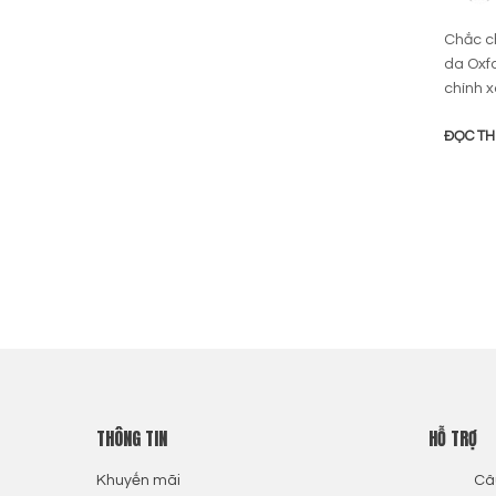
Chắc ch
da Oxfo
chính 
ĐỌC T
THÔNG TIN
HỖ TRỢ
Khuyến mãi
Câ