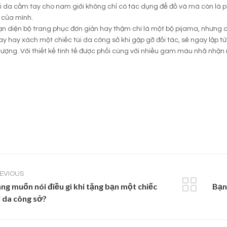
túi da cầm tay cho nam giới không chỉ có tác dụng để đồ và mà còn là p
 của mình.
n diện bộ trang phục đơn giản hay thậm chí là một bộ pijama, nhưng c
y hay xách một chiếc túi da công sở khi gặp gỡ đối tác, sẽ ngay lậ
 tượng. Với thiết kế tinh tế được phối cùng với nhiều gam màu nhã nhặ
EVIOUS
ng muốn nói điều gì khi tặng bạn một chiếc
Bạn 
i da công sở?