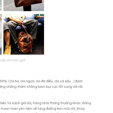
 cấp cho nam giới
100% ( Da bò, da ngựa, da đà điểu, da cá sấu…) được
 năng chống thấm chống bám bụi cực tốt cùng với rất
 chiếc túi xách giả da, hàng nhái thông thường khác. Bằng
hể hoàn toàn yên tâm về từng đưỡng kim mũi chỉ, khóa