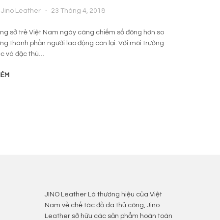
Jino Leather
23 Tháng 4, 2018
By
ng sở trẻ Việt Nam ngày càng chiếm số đông hơn so
Ngày n
ng thành phần người lao động còn lại. Với môi trường
động c
ệc và đặc thù…
lịch. 
HÊM
ĐỌC T
JINO Leather Là thương hiệu của Việt
Nam về chế tác đồ da thủ công, Jino
Leather sở hữu các sản phẩm hoàn toàn