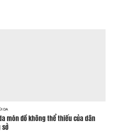
ÚI DA
BLOG T
da món đồ không thể thiếu của dân
Túi 
 sở
thíc