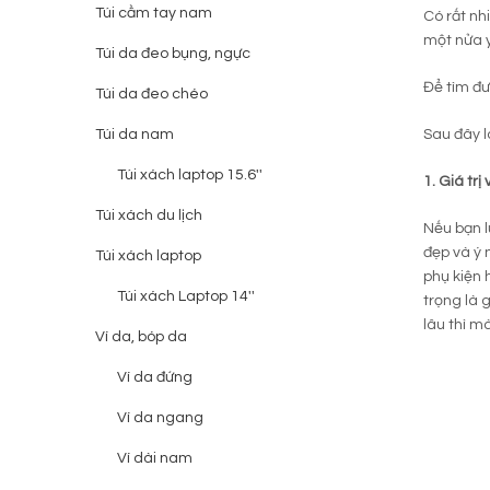
Túi cầm tay nam
Có rất nh
một nửa 
Túi da đeo bụng, ngực
Để tìm đ
Túi da đeo chéo
Túi da nam
Sau đây l
Túi xách laptop 15.6''
1. Giá trị
Túi xách du lịch
Nếu bạn l
đẹp và ý 
Túi xách laptop
phụ kiện 
Túi xách Laptop 14''
trọng là 
lâu thì m
Ví da, bóp da
Ví da đứng
Ví da ngang
Ví dài nam