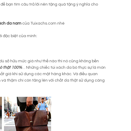
 để bạn tìm câu trả lời nên tặng quà tặng ý nghĩa cho
xách da nam
của Tuixachs.com nhé
i đặc biệt của mình:
dù sở hữu mức giá như thế nào thì nó cũng không bền
bò thật 100%
… Những chiếc túi xách da bò thực sự là món
mất giá khi sử dụng các mặt hàng khác. Và điều quan
 và thậm chí còn tăng lên với chất da thật sử dụng càng