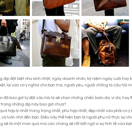
 dịp đặt biệt như sinh nhật, ngày doanh nhân, kỷ niệm ngày cưới ha
iệt, lại vừa có ý nghĩa cho bạn trai, người yêu, người chồng là câu hỏi
 đã bao giờ tự đặt câu hỏi là sẽ chọn những chiếc balo da, ví da, hay
 trong những dịp này bao giờ chưa?
uà hợp lý nhất trang trọng nhất, phù hợp nhất, đẹp nhất vừa phải có ý
 và luôn nhớ đến bạn. Điều này thể hiện bạn là người phụ nữ thực sự chu
g sẽ là một món quà mà các chàng sẽ rất bất ngờ vì sự tinh tế của bạn