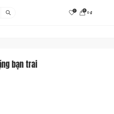
0
0
0
₫
ng bạn trai