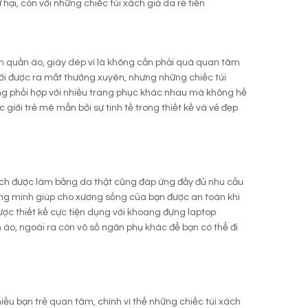
ại, còn với những chiếc túi xách giả da rẻ tiền
n quần áo, giày dép vì là không cần phải quá quan tâm
mới được ra mắt thường xuyên, nhưng những chiếc túi
ng phối hợp với nhiều trang phục khác nhau mà không hề
 giới trẻ mê mẩn bởi sự tinh tế trong thiết kế và vẻ đẹp
du lịch được làm bằng da thật cũng đáp ứng đầy đủ nhu cầu
hông minh giúp cho xương sống của bạn được an toàn khi
ợc thiết kế cực tiện dụng với khoang đựng laptop
áo, ngoài ra còn vô số ngăn phụ khác để bạn có thể đi
nhiều bạn trẻ quan tâm, chính vì thế những chiếc túi xách