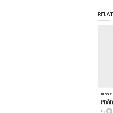
RELAT
BLOG TÚ
Phân
By