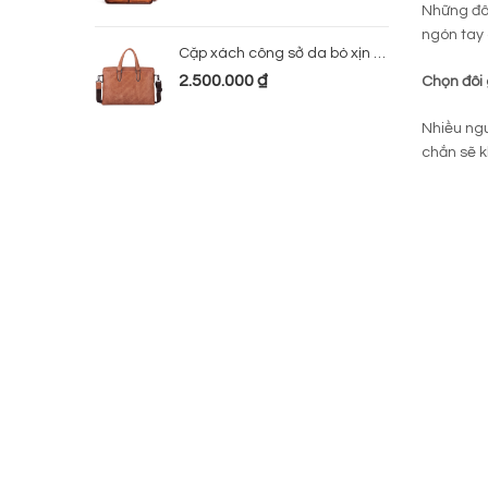
Những đô
ngón tay 
Cặp xách công sở da bò xịn 224
2.500.000
₫
Chọn đôi
Nhiều ng
chắn sẽ k