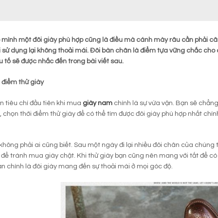
mình một đôi giày phù hợp cũng là điều mà cánh mày râu cần phải cân
 sử dụng lại không thoải mái. Đôi bàn chân là điểm tựa vững chắc cho c
 tố sẽ được nhắc đến trong bài viết sau.
 điểm thử giày
 tiêu chí đầu tiên khi mua
giày nam
chính là sự vừa vặn. Bạn sẽ chẳng
, chọn thời điểm thử giày để có thể tìm được đôi giày phù hợp nhất chín
không phải ai cũng biết. Sau một ngày đi lại nhiều đôi chân của chúng t
 để tránh mua giày chật. Khi thử giày bạn cũng nên mang với tất để c
ạn chính là đôi giày mang đến sự thoải mái ở mọi góc độ.