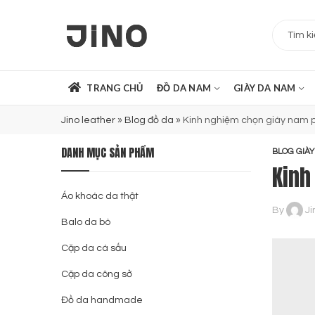
TRANG CHỦ
ĐỒ DA NAM
GIÀY DA NAM
Jino leather
»
Blog đồ da
»
Kinh nghiệm chọn giày nam p
DANH MỤC SẢN PHẨM
BLOG GIÀY
Kinh
Áo khoác da thật
By
Ji
Balo da bò
Cặp da cá sấu
Cặp da công sở
Đồ da handmade