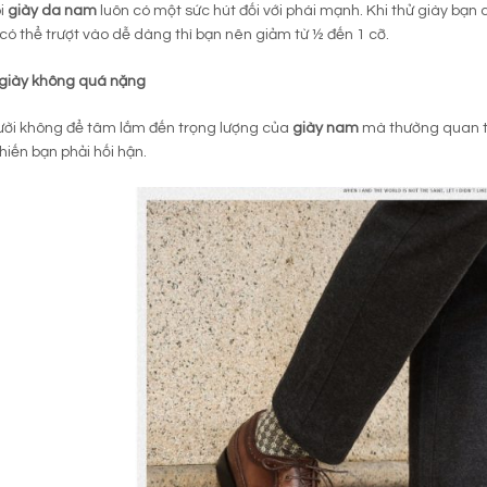
i
giày da nam
luôn có một sức hút đối với phái mạnh. Khi thử giày bạn 
có thể trượt vào dễ dàng thì bạn nên giảm từ ½ đến 1 cỡ.
 giày không quá nặng
ười không để tâm lắm đến trọng lượng của
giày nam
mà thường quan tâ
hiến bạn phải hối hận.