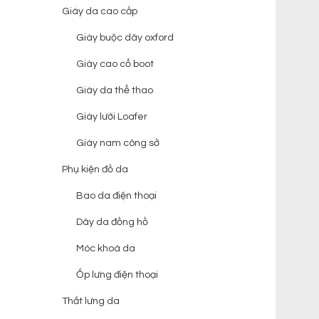
Giày da cao cấp
Giày buộc dây oxford
Giày cao cổ boot
Giày da thể thao
Giày lười Loafer
Giày nam công sở
Phụ kiện đồ da
Bao da điện thoại
Dây da đồng hồ
Móc khoá da
Ốp lưng điện thoại
Thắt lưng da