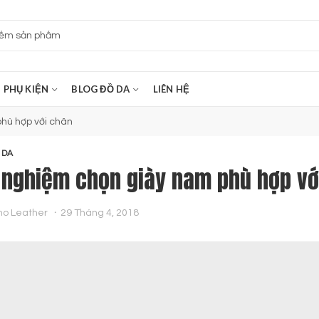
PHỤ KIỆN
BLOG ĐỒ DA
LIÊN HỆ
hù hợp với chân
 DA
 nghiệm chọn giày nam phù hợp vớ
no Leather
29 Tháng 4, 2018