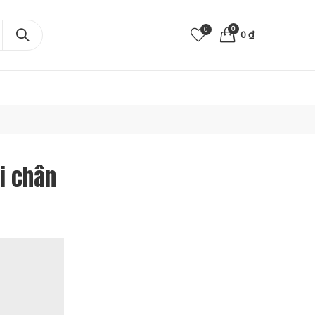
0
0
0
₫
i chân