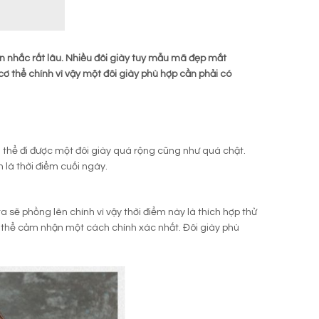
 nhắc rất lâu. Nhiều đôi giày tuy mẫu mã đẹp mắt
ơ thể chính vì vậy một đôi giày phù hợp cần phải có
 thể đi được một đôi giày quá rộng cũng như quá chật.
h là thời điểm cuối ngày.
a sẽ phồng lên chính vì vậy thời điểm này là thích hợp thử
ó thể cảm nhận một cách chính xác nhất. Đôi giày phù