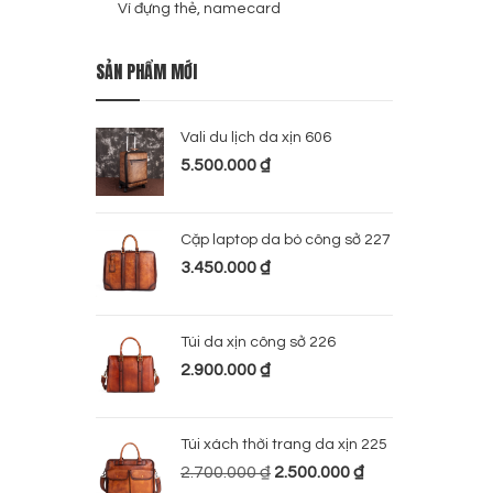
Ví đựng thẻ, namecard
SẢN PHẨM MỚI
Vali du lịch da xịn 606
5.500.000
₫
Cặp laptop da bò công sở 227
3.450.000
₫
Túi da xịn công sở 226
2.900.000
₫
Túi xách thời trang da xịn 225
2.700.000
₫
2.500.000
₫