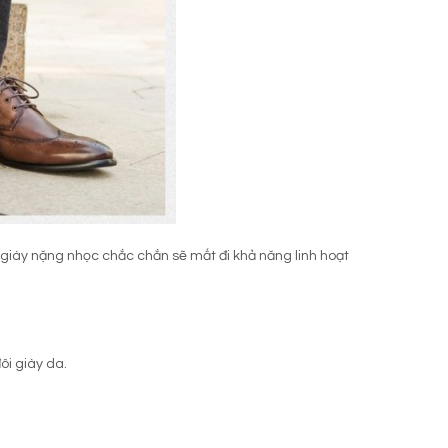
giày nặng nhọc chắc chắn sẽ mất đi khả năng linh hoạt
ôi giày da.