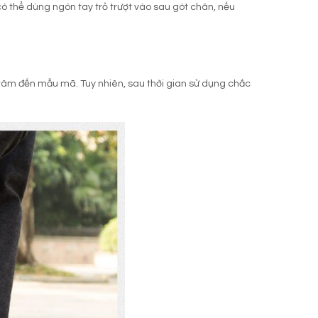
có thể dùng ngón tay trỏ trượt vào sau gót chân, nếu
m đến mẫu mã. Tuy nhiên, sau thời gian sử dụng chắc