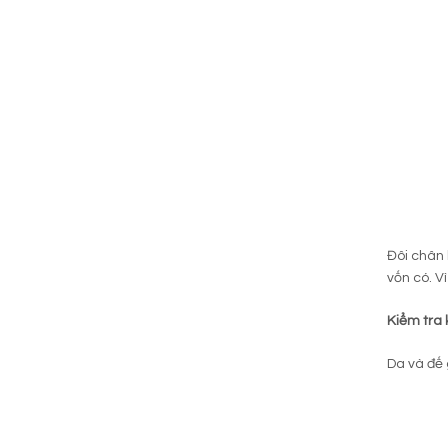
Đôi chân 
vốn có. V
Kiểm tra 
Da và đế 