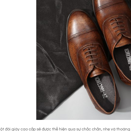
t đôi giày cao cấp sẽ được thể hiện qua sự chắc chắn, nhẹ và thoáng 