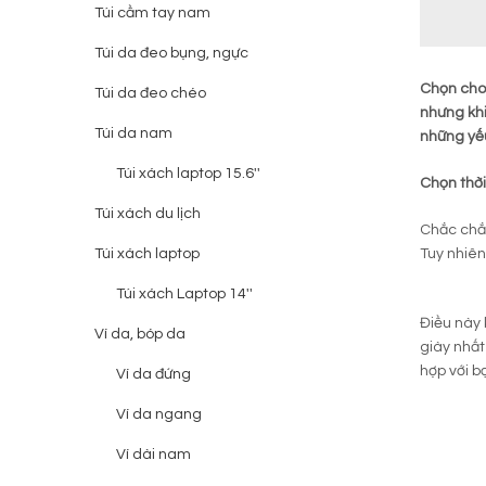
Túi cầm tay nam
Túi da đeo bụng, ngực
Chọn cho 
Túi da đeo chéo
nhưng khi
Túi da nam
những yếu
Túi xách laptop 15.6''
Chọn thời
Túi xách du lịch
Chắc chắn
Túi xách laptop
Tuy nhiên
Túi xách Laptop 14''
Điều này 
Ví da, bóp da
giày nhất
hợp với b
Ví da đứng
Ví da ngang
Ví dài nam