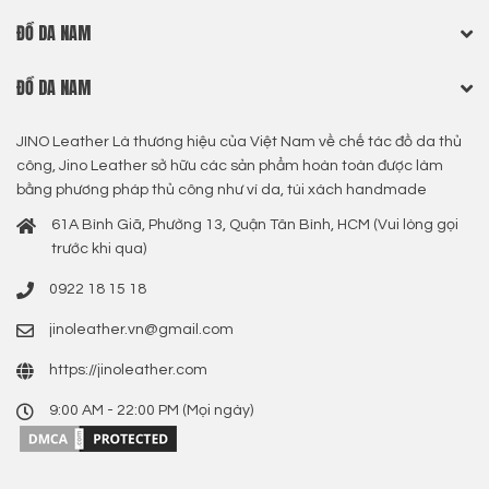
ĐỒ DA NAM
ĐỒ DA NAM
JINO Leather Là thương hiệu của Việt Nam về chế tác đồ da thủ
công, Jino Leather sở hữu các sản phẩm hoàn toàn được làm
bằng phương pháp thủ công như ví da, túi xách handmade
61A Bình Giã, Phường 13, Quận Tân Bình, HCM (Vui lòng gọi
trước khi qua)
0922 18 15 18
jinoleather.vn@gmail.com
https://jinoleather.com
9:00 AM - 22:00 PM (Mọi ngày)