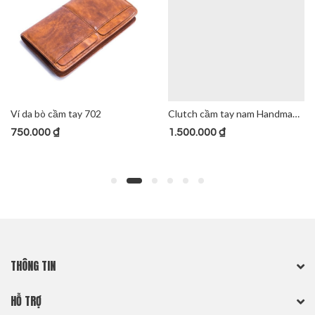
Ví da bò cầm tay 702
Clutch cầm tay nam Handmade 727
750.000
₫
1.500.000
₫
THÔNG TIN
HỖ TRỢ