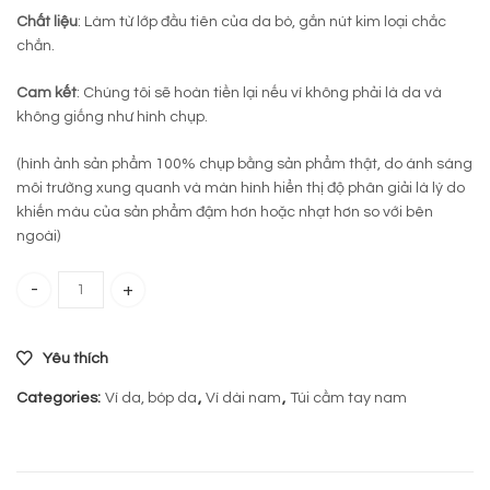
Chất liệu
: Làm từ lớp đầu tiên của da bò, gắn nút kim loại chắc
chắn.
Cam kết
: Chúng tôi sẽ hoàn tiền lại nếu ví không phải là da và
không giống như hình chụp.
(hình ảnh sản phẩm 100% chụp bằng sản phẩm thật, do ánh sáng
môi trường xung quanh và màn hình hiển thị độ phân giải là lý do
khiến màu của sản phẩm đậm hơn hoặc nhạt hơn so với bên
ngoài)
Ví da bò cầm tay 744 quantity
Yêu thích
Categories:
Ví da, bóp da
,
Ví dài nam
,
Túi cầm tay nam