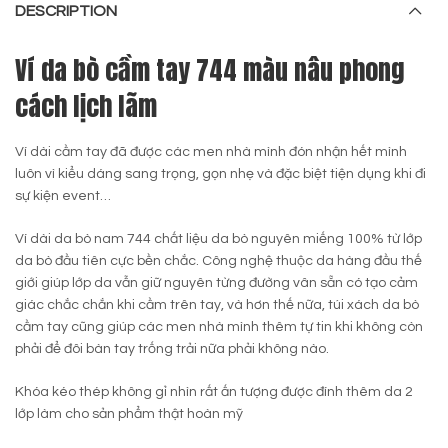
DESCRIPTION
Ví da bò cầm tay 744 màu nâu phong
cách lịch lãm
Ví dài cầm tay đã được các men nhà mình đón nhận hết mình
luôn vì kiểu dáng sang trọng, gọn nhẹ và đặc biệt tiện dụng khi đi
sự kiện event…
Ví dài da bò nam 744 chất liệu da bò nguyên miếng 100% từ lớp
da bò đầu tiên cực bền chắc. Công nghệ thuộc da hàng đầu thế
giới giúp lớp da vẫn giữ nguyên từng đường vân sẵn có tạo cảm
giác chắc chắn khi cầm trên tay, và hơn thế nữa, túi xách da bò
cầm tay cũng giúp các men nhà mình thêm tự tin khi không còn
phải để đôi bàn tay trống trải nữa phải không nào.
Khóa kéo thép không gỉ nhìn rất ấn tượng được đính thêm da 2
lớp làm cho sản phẩm thật hoàn mỹ