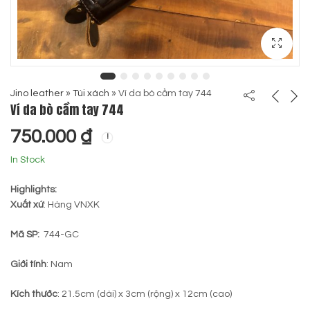
Jino leather
»
Túi xách
»
Ví da bò cầm tay 744
Ví da bò cầm tay 744
750.000
₫
In Stock
Highlights:
Xuất xứ
: Hàng VNXK
Mã SP:
744-GC
Giới tính
: Nam
Kích thước
: 21.5cm (dài) x 3cm (rộng) x 12cm (cao)