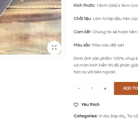
Kích thước
: 19cm (dài) x 9cm (ca
Chất liệu
: Làm từ lớp đầu tiên củ
Cam kết
: Chúng tôi sẽ hoàn tiền
Màu sắc
: Màu nâu đất sét
(hình ảnh sản phẩm 100% chụp b
và màn hình hiển thị độ phân gi
hơn so với bên ngoài)
ADD TO
Ví da bò dài 728 quantity
Yêu thích
Categories:
Ví da, bóp da
,
Túi c