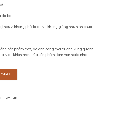
o)
a da bò.
 lại nếu ví không phải là da và không giống như hình chụp.
ằng sản phẩm thật, do ánh sáng môi trường xung quanh
ải là lý do khiến màu của sản phẩm đậm hơn hoặc nhạt
 CART
ầm tay nam