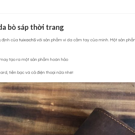
da bò sáp thời trang
g định của
tuixachS
với sản phẩm ví da cầm tay của mình. Một sản phẩm 
ng may tạo ra một sản phẩm hoàn hảo
card, tiền bạc và cả điện thoại nữa nhé!