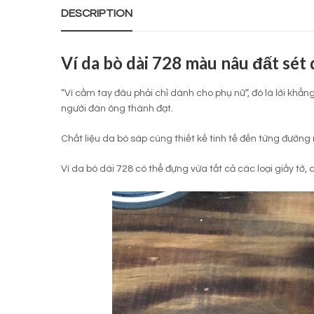
DESCRIPTION
Ví da bò dài 728 màu nâu đất sét 
“Ví cầm tay đâu phải chỉ dành cho phụ nữ”, đó là lời khẳn
người đàn ông thành đạt.
Chất liệu da bò sáp cùng thiết kế tinh tế đến từng đườ
Ví da bò dài 728 có thể đựng vừa tất cả các loại giấy tờ, 