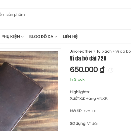
PHỤ KIỆN
BLOG ĐỒ DA
LIÊN HỆ
Jino leather
»
Túi xách
»
Ví da bò
Ví da bò dài 728
650.000
₫
In Stock
Highlights:
Xuất xứ:
Hàng VNXK
Mã SP:
728-F0
Sử dụng
: Ví dài