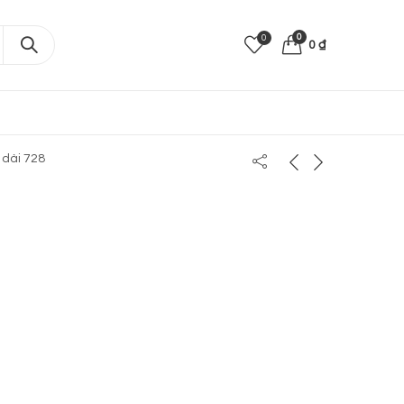
0
0
0
₫
 dài 728